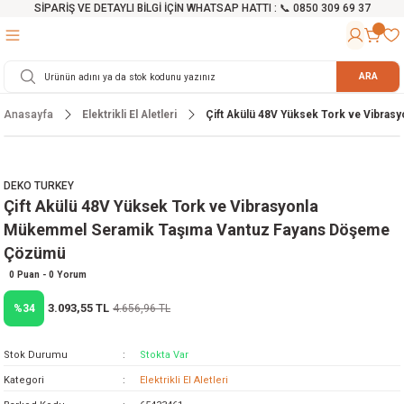
SİPARİŞ VE DETAYLI BİLGİ İÇİN WHATSAP HATTI : 📞 0850 309 69 37
Geri Dön
Geri Dön
Geri Dön
Geri Dön
Geri Dön
Geri Dön
Geri Dön
Geri Dön
Geri Dön
Geri Dön
Geri Dön
Geri Dön
r
alama Cihazları
manları
 Tezgahları
ineleri
Aletleri
ri
Hidrofor
h ve Arabalar
anyo Malzemeleri
ARA
Anasayfa
Elektrikli El Aletleri
Çift Akülü 48V Yüksek Tork ve Vibr
rü
ta Testereler
eri
lar
yici
tör
ineleri
mpası
arı
ma Kesme Makineleri
azları
ve Ekipmanlar
i
Yıkamalar
ı
 Pompası
gıç Pompa
DEKO TURKEY
Çift Akülü 48V Yüksek Tork ve Vibrasyonla
ı
ici
ıştırıcı Mikser
i
orları
Mükemmel Seramik Taşıma Vantuz Fayans Döşeme
Çözümü
ı
eri
e
rlar
Pompaları
0 Puan - 0 Yorum
ıkma Makinesi
e
ası
3.093,55 TL
%34
4.656,96 TL
Makinesi
akineleri
Stok Durumu
Stokta Var
Kategori
Elektrikli El Aletleri
ruğu Testereler
letleri