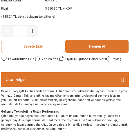
Barkod Kodu
65433461
ineleri
Fiyat
3.880,80 TL + KDV
*335,24 TL den başlayan taksitlerle!
eri
Sepete Ekle
Hemen Al
Yorum Yaz
Fiyatı Düşünce Haber Ver
Paylaş
i
Ürün Bilgisi
Deko Turkey Çift Akülü Torklu Seramik Tutma Vantuzu Vibrasyonlu Fayans Döşeme Taşıma
eri
Vantuzu Çantalı Set, seramik ve fayans döşeme işlemlerini profesyonel seviyeye taşıyan
yenilikçi bir üründür. Güçlü motor teknolojisi, ergonomik tasarımı ve hassas yerleştirme
özellikleriyle kullanıcıya üstün bir deneyim sunar.
akinesi
Gelişmiş Teknoloji ile Üstün Performans
Çift akülü yapısı sayesinde uzun süreli kullanım imkânı sunan bu vantuz, yüksek tork
gücüyle büyük ve ağır seramikleri zahmetsizce taşımanızı sağlar. Vibrasyon özelliği,
ncaları
seramik ve fayansların daha düzgün ve sağlam bir şekilde yerleştirilmesine yardımcı olarak
profesyonel sonuçlar elde etmenize katkı sunar.