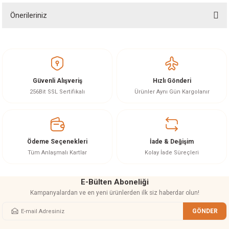
Önerileriniz
Soru Sor
Bu ürünün fiyat bilgisi, resim, ürün açıklamalarında ve diğer konularda
yetersiz gördüğünüz noktaları öneri formunu kullanarak tarafımıza
iletebilirsiniz.
Görüş ve önerileriniz için teşekkür ederiz.
Güvenli Alışveriş
Hızlı Gönderi
Ürün resmi kalitesiz, bozuk veya görüntülenemiyor.
256Bit SSL Sertifikalı
Ürünler Aynı Gün Kargolanır
Ürün açıklamasında eksik bilgiler bulunuyor.
Ürün bilgilerinde hatalar bulunuyor.
Ürün fiyatı diğer sitelerden daha pahalı.
Ödeme Seçenekleri
İade & Değişim
Bu ürüne benzer farklı alternatifler olmalı.
Tüm Anlaşmalı Kartlar
Kolay İade Süreçleri
E-Bülten Aboneliği
Kampanyalardan ve en yeni ürünlerden ilk siz haberdar olun!
GÖNDER
Gönder