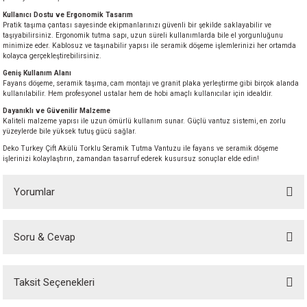
akineleri
Kullanıcı Dostu ve Ergonomik Tasarım
Pratik taşıma çantası sayesinde ekipmanlarınızı güvenli bir şekilde saklayabilir ve
taşıyabilirsiniz. Ergonomik tutma sapı, uzun süreli kullanımlarda bile el yorgunluğunu
ancası
minimize eder. Kablosuz ve taşınabilir yapısı ile seramik döşeme işlemlerinizi her ortamda
kolayca gerçekleştirebilirsiniz.
Geniş Kullanım Alanı
Fayans döşeme, seramik taşıma, cam montajı ve granit plaka yerleştirme gibi birçok alanda
kullanılabilir. Hem profesyonel ustalar hem de hobi amaçlı kullanıcılar için idealdir.
Dayanıklı ve Güvenilir Malzeme
Kaliteli malzeme yapısı ile uzun ömürlü kullanım sunar. Güçlü vantuz sistemi, en zorlu
yüzeylerde bile yüksek tutuş gücü sağlar.
eri
Deko Turkey Çift Akülü Torklu Seramik Tutma Vantuzu ile fayans ve seramik döşeme
işlerinizi kolaylaştırın, zamandan tasarruf ederek kusursuz sonuçlar elde edin!
 Üfleme Makinesi
Yorumlar
leri
Soru & Cevap
Bu ürüne ilk yorumu siz yapın!
Taksit Seçenekleri
Yorum Yaz
Ürün hakkında henüz soru sorulmamış.