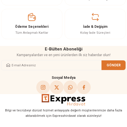
Ürün açıklamasında eksik bilgiler bulunuyor.
Ürün bilgilerinde hatalar bulunuyor.
Ürün fiyatı diğer sitelerden daha pahalı.
Ödeme Seçenekleri
İade & Değişim
Bu ürüne benzer farklı alternatifler olmalı.
Tüm Anlaşmalı Kartlar
Kolay İade Süreçleri
E-Bülten Aboneliği
Kampanyalardan ve en yeni ürünlerden ilk siz haberdar olun!
GÖNDER
Gönder
Sosyal Medya
Bilgi ve tecrübeyi dürüst hizmet anlayışıyla değerli müşterilerimize daha fazla
aktarabilmek için Expresshirdavat olarak sizinleyiz!