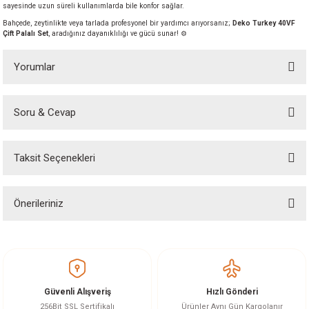
sayesinde uzun süreli kullanımlarda bile konfor sağlar.
akineleri
Bahçede, zeytinlikte veya tarlada profesyonel bir yardımcı arıyorsanız;
Deko Turkey 40VF
Çift Palalı Set
, aradığınız dayanıklılığı ve gücü sunar! ⚙️
ancası
Yorumlar
Soru & Cevap
Bu ürüne ilk yorumu siz yapın!
eri
Taksit Seçenekleri
Yorum Yaz
Ürün hakkında henüz soru sorulmamış.
 Üfleme Makinesi
Önerileriniz
Soru Sor
leri
Bu ürünün fiyat bilgisi, resim, ürün açıklamalarında ve diğer konularda
yetersiz gördüğünüz noktaları öneri formunu kullanarak tarafımıza
iletebilirsiniz.
Görüş ve önerileriniz için teşekkür ederiz.
Güvenli Alışveriş
Hızlı Gönderi
Ürün resmi kalitesiz, bozuk veya görüntülenemiyor.
256Bit SSL Sertifikalı
Ürünler Aynı Gün Kargolanır