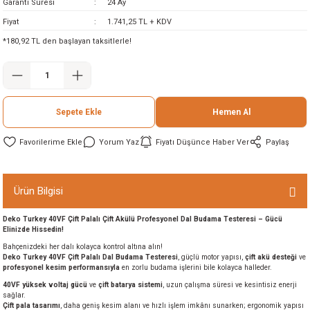
Garanti Süresi
24 Ay
ineleri
Fiyat
1.741,25 TL + KDV
*180,92 TL den başlayan taksitlerle!
eri
Sepete Ekle
Hemen Al
Yorum Yaz
Fiyatı Düşünce Haber Ver
Paylaş
i
Ürün Bilgisi
Deko Turkey 40VF Çift Palalı Çift Akülü Profesyonel Dal Budama Testeresi – Gücü
eri
Elinizde Hissedin!
Bahçenizdeki her dalı kolayca kontrol altına alın!
akinesi
Deko Turkey 40VF Çift Palalı Dal Budama Testeresi
, güçlü motor yapısı,
çift akü desteği
ve
profesyonel kesim performansıyla
en zorlu budama işlerini bile kolayca halleder.
40VF yüksek voltaj gücü
ve
çift batarya sistemi
, uzun çalışma süresi ve kesintisiz enerji
ncaları
sağlar.
Çift pala tasarımı
, daha geniş kesim alanı ve hızlı işlem imkânı sunarken; ergonomik yapısı