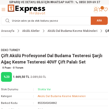
SİPARİŞ VE DETAYLI BİLGİ İÇİN WHATSAP HATTI : 📞 0850 309 69 37
Geri Dön
Geri Dön
Geri Dön
Geri Dön
Geri Dön
Geri Dön
Geri Dön
Geri Dön
Geri Dön
Geri Dön
Geri Dön
Geri Dön
r
alama Cihazları
manları
 Tezgahları
ineleri
Aletleri
ri
Hidrofor
h ve Arabalar
anyo Malzemeleri
ARA
Anasayfa
Akülü Aletler
Akülü Dal Budama Kesme Makineleri
Çi
rü
ta Testereler
eri
lar
yici
tör
ineleri
mpası
arı
ma Kesme Makineleri
azları
ve Ekipmanlar
i
Yıkamalar
ı
 Pompası
gıç Pompa
DEKO TURKEY
Çift Akülü Profesyonel Dal Budama Testeresi Şarjlı
ı
ici
ıştırıcı Mikser
i
orları
Ağaç Kesme Testeresi 40VF Çift Palalı Set
ı
eri
e
rlar
Pompaları
0 Puan - 0 Yorum
1.669,50 TL
%20
2.089,50 TL
ıkma Makinesi
e
ası
Stok Durumu
Stokta Var
Makinesi
akineleri
Kategori
Akülü Dal Budama Kesme Makineleri
Barkod Kodu
8553545454842
ruğu Testereler
letleri