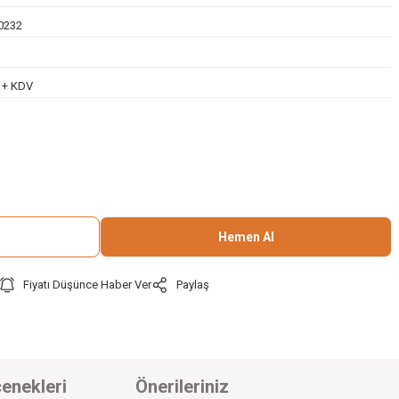
0232
L + KDV
Hemen Al
Fiyatı Düşünce Haber Ver
Paylaş
enekleri
Önerileriniz