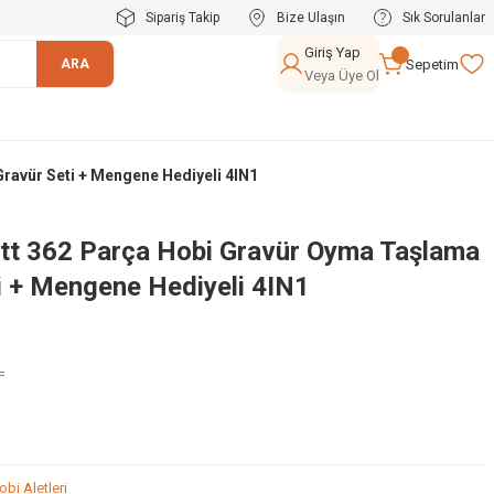
Sipariş Takip
Bize Ulaşın
Sık Sorulanlar
Giriş Yap
Sepetim
ARA
Veya Üye Ol
ravür Seti + Mengene Hediyeli 4IN1
tt 362 Parça Hobi Gravür Oyma Taşlama
i + Mengene Hediyeli 4IN1
L
obi Aletleri