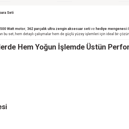
ara Seti
500 Watt motor
,
362 parçalık ultra zengin aksesuar seti
ve
hediye mengenesi
i
bu set; hem detaylı çalışmalar hem de güçlü yüzey işlemleri için ideal bir çözü
şlerde Hem Yoğun İşlemde Üstün Perf
esi