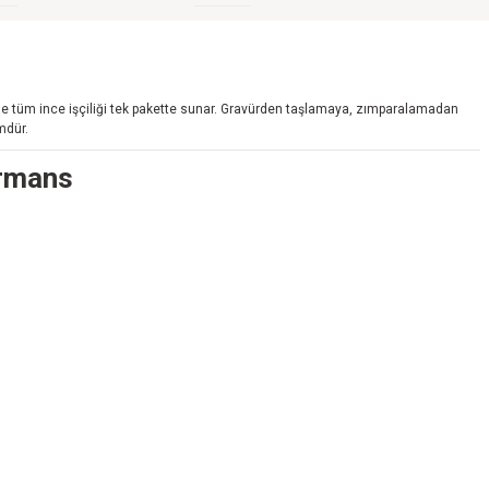
le tüm ince işçiliği tek pakette sunar. Gravürden taşlamaya, zımparalamadan
mdür.
ormans