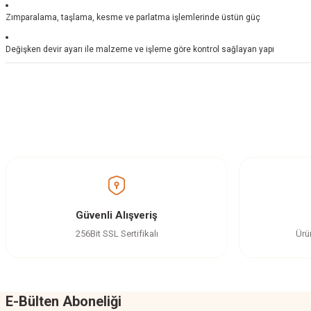
Zımparalama, taşlama, kesme ve parlatma işlemlerinde üstün güç
Değişken devir ayarı ile malzeme ve işleme göre kontrol sağlayan yapı
Bu ürünün fiyat bilgisi, resim, ürün açıklamalarında ve diğer konularda yetersi
Görüş ve önerileriniz için teşekkür ederiz.
Ürün resmi kalitesiz, bozuk veya görüntülenemiyor.
Ürün açıklamasında eksik bilgiler bulunuyor.
Ürün bilgilerinde hatalar bulunuyor.
Güvenli Alışveriş
Ürün fiyatı diğer sitelerden daha pahalı.
256Bit SSL Sertifikalı
Ürü
Bu ürüne benzer farklı alternatifler olmalı.
E-Bülten Aboneliği