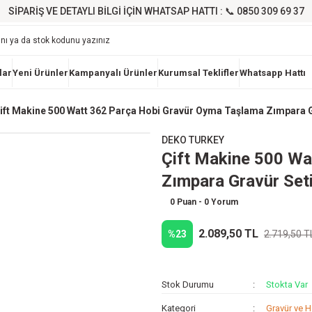
SİPARİŞ VE DETAYLI BİLGİ İÇİN WHATSAP HATTI : 📞 0850 309 69 37
lar
Yeni Ürünler
Kampanyalı Ürünler
Kurumsal Teklifler
Whatsapp Hattı
ift Makine 500 Watt 362 Parça Hobi Gravür Oyma Taşlama Zımpara G
DEKO TURKEY
Çift Makine 500 Wa
Zımpara Gravür Set
0 Puan - 0 Yorum
2.089,50 TL
%23
2.719,50 T
Stok Durumu
Stokta Var
Kategori
Gravür ve H