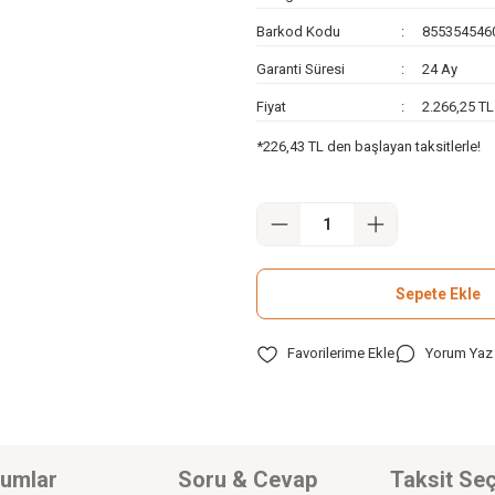
Barkod Kodu
855354546
Garanti Süresi
24 Ay
Fiyat
2.266,25 T
*226,43 TL den başlayan taksitlerle!
Sepete Ekle
Yorum Yaz
umlar
Soru & Cevap
Taksit Seç