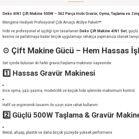
Deko 4IN1 Çift Makine 500W – 362 Parça Hobi Gravür, Oyma, Taşlama ve Zımp
Mengene Hediyeli Profesyonel Çok Amaçlı Atölye Paketi**
Hobi ve profesyonel el işçiliği için tasarlanan
Deko Çift Makine 4IN1 Set
, güçlü
kesme ve parlatmaya kadar birçok uygulamayı rahatça yapmanıza olanak tanıyan 
⚙️
Çift Makine Gücü – Hem Hassas İ
Set içinde bulunan iki farklı gravür/taşlama makinesi sayesinde:
1️⃣ Hassas Gravür Makinesi
İnce oyma, yazı yazma, modelcilik ve küçük hobi işlerinde maksimum kontrol
Hafif ve ergonomik tasarım ile uzun süre rahat kullanım
2️⃣ Güçlü 500W Taşlama & Gravür Makin
Metal, ahşap, plastik ve daha birçok yüzeyde yüksek performans