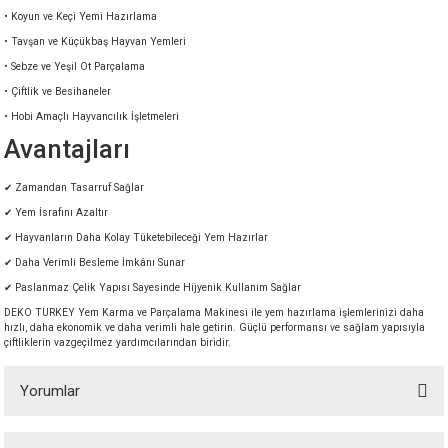
• Koyun ve Keçi Yemi Hazırlama
• Tavşan ve Küçükbaş Hayvan Yemleri
• Sebze ve Yeşil Ot Parçalama
• Çiftlik ve Besihaneler
• Hobi Amaçlı Hayvancılık İşletmeleri
Avantajları
✔ Zamandan Tasarruf Sağlar
✔ Yem İsrafını Azaltır
✔ Hayvanların Daha Kolay Tüketebileceği Yem Hazırlar
✔ Daha Verimli Besleme İmkânı Sunar
✔ Paslanmaz Çelik Yapısı Sayesinde Hijyenik Kullanım Sağlar
DEKO TURKEY Yem Karma ve Parçalama Makinesi ile yem hazırlama işlemlerinizi daha
hızlı, daha ekonomik ve daha verimli hale getirin. Güçlü performansı ve sağlam yapısıyla
çiftliklerin vazgeçilmez yardımcılarından biridir.
Yorumlar