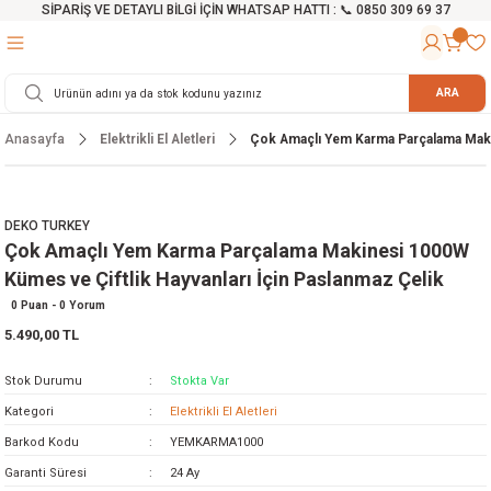
SİPARİŞ VE DETAYLI BİLGİ İÇİN WHATSAP HATTI : 📞 0850 309 69 37
Geri Dön
Geri Dön
Geri Dön
Geri Dön
Geri Dön
Geri Dön
Geri Dön
Geri Dön
Geri Dön
Geri Dön
Geri Dön
Geri Dön
r
alama Cihazları
manları
 Tezgahları
ineleri
Aletleri
ri
Hidrofor
h ve Arabalar
anyo Malzemeleri
ARA
Anasayfa
Elektrikli El Aletleri
Çok Amaçlı Yem Karma Parçalama Makin
rü
ta Testereler
eri
lar
yici
tör
ineleri
mpası
arı
ma Kesme Makineleri
azları
ve Ekipmanlar
i
Yıkamalar
ı
 Pompası
gıç Pompa
DEKO TURKEY
Çok Amaçlı Yem Karma Parçalama Makinesi 1000W
ı
ici
ıştırıcı Mikser
i
orları
Kümes ve Çiftlik Hayvanları İçin Paslanmaz Çelik
ı
eri
e
rlar
Pompaları
0 Puan - 0 Yorum
5.490,00 TL
ıkma Makinesi
e
ası
Stok Durumu
Stokta Var
Makinesi
akineleri
Kategori
Elektrikli El Aletleri
Barkod Kodu
YEMKARMA1000
ruğu Testereler
letleri
Garanti Süresi
24 Ay