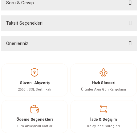
Soru & Cevap
Bu ürüne ilk yorumu siz yapın!
Taksit Seçenekleri
Yorum Yaz
Ürün hakkında henüz soru sorulmamış.
Önerileriniz
Soru Sor
Bu ürünün fiyat bilgisi, resim, ürün açıklamalarında ve diğer konularda
yetersiz gördüğünüz noktaları öneri formunu kullanarak tarafımıza
iletebilirsiniz.
Görüş ve önerileriniz için teşekkür ederiz.
Güvenli Alışveriş
Hızlı Gönderi
Ürün resmi kalitesiz, bozuk veya görüntülenemiyor.
256Bit SSL Sertifikalı
Ürünler Aynı Gün Kargolanır
Ürün açıklamasında eksik bilgiler bulunuyor.
Ürün bilgilerinde hatalar bulunuyor.
Ürün fiyatı diğer sitelerden daha pahalı.
Ödeme Seçenekleri
İade & Değişim
Bu ürüne benzer farklı alternatifler olmalı.
Tüm Anlaşmalı Kartlar
Kolay İade Süreçleri