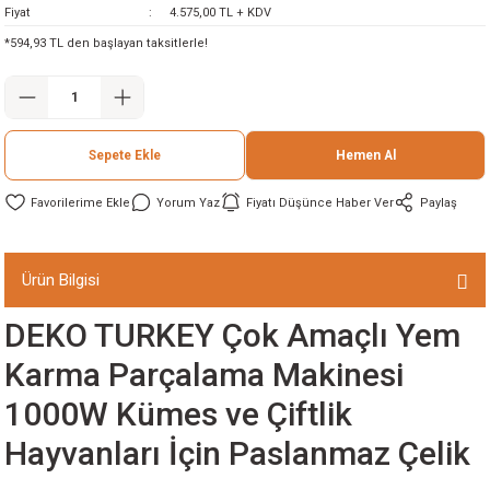
Fiyat
4.575,00 TL + KDV
ineleri
*594,93 TL den başlayan taksitlerle!
eri
Sepete Ekle
Hemen Al
Yorum Yaz
Fiyatı Düşünce Haber Ver
Paylaş
Ürün Bilgisi
i
DEKO TURKEY Çok Amaçlı Yem
eri
Karma Parçalama Makinesi
1000W Kümes ve Çiftlik
akinesi
Hayvanları İçin Paslanmaz Çelik
ncaları