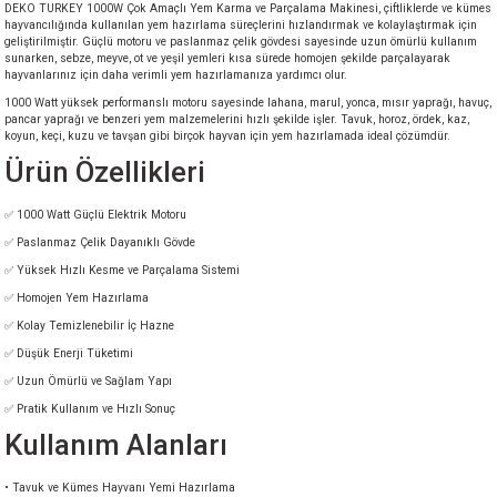
DEKO TURKEY 1000W Çok Amaçlı Yem Karma ve Parçalama Makinesi, çiftliklerde ve kümes
akineleri
hayvancılığında kullanılan yem hazırlama süreçlerini hızlandırmak ve kolaylaştırmak için
geliştirilmiştir. Güçlü motoru ve paslanmaz çelik gövdesi sayesinde uzun ömürlü kullanım
sunarken, sebze, meyve, ot ve yeşil yemleri kısa sürede homojen şekilde parçalayarak
ancası
hayvanlarınız için daha verimli yem hazırlamanıza yardımcı olur.
1000 Watt yüksek performanslı motoru sayesinde lahana, marul, yonca, mısır yaprağı, havuç,
pancar yaprağı ve benzeri yem malzemelerini hızlı şekilde işler. Tavuk, horoz, ördek, kaz,
koyun, keçi, kuzu ve tavşan gibi birçok hayvan için yem hazırlamada ideal çözümdür.
Ürün Özellikleri
✅ 1000 Watt Güçlü Elektrik Motoru
eri
✅ Paslanmaz Çelik Dayanıklı Gövde
✅ Yüksek Hızlı Kesme ve Parçalama Sistemi
 Üfleme Makinesi
✅ Homojen Yem Hazırlama
✅ Kolay Temizlenebilir İç Hazne
leri
✅ Düşük Enerji Tüketimi
✅ Uzun Ömürlü ve Sağlam Yapı
✅ Pratik Kullanım ve Hızlı Sonuç
Kullanım Alanları
• Tavuk ve Kümes Hayvanı Yemi Hazırlama