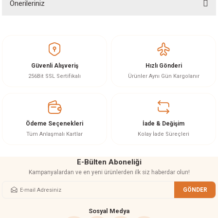
Önerileriniz
Soru Sor
Bu ürünün fiyat bilgisi, resim, ürün açıklamalarında ve diğer konularda
yetersiz gördüğünüz noktaları öneri formunu kullanarak tarafımıza
iletebilirsiniz.
Görüş ve önerileriniz için teşekkür ederiz.
Güvenli Alışveriş
Hızlı Gönderi
Ürün resmi kalitesiz, bozuk veya görüntülenemiyor.
256Bit SSL Sertifikalı
Ürünler Aynı Gün Kargolanır
Ürün açıklamasında eksik bilgiler bulunuyor.
Ürün bilgilerinde hatalar bulunuyor.
Ürün fiyatı diğer sitelerden daha pahalı.
Ödeme Seçenekleri
İade & Değişim
Bu ürüne benzer farklı alternatifler olmalı.
Tüm Anlaşmalı Kartlar
Kolay İade Süreçleri
E-Bülten Aboneliği
Kampanyalardan ve en yeni ürünlerden ilk siz haberdar olun!
GÖNDER
Gönder
Sosyal Medya