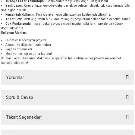
16 Köşe Lazer Teknolojisi:
Geniş alanlarda yüksek doğruluk için ideal.
akineleri
Yeşil Lazer:
Kırmızı lazerlere göre daha parlak ve belirgin, düşük ışık koşullarında bile
üstün görünürlük.
Kumandalı Kullanım:
Kolayca ayar yapabilir, uzaktan kontrol edebilirsiniz.
Tripot Seti:
Sabit ve güvenli bir kullanım sağlar, projelerinize daha fazla denetim sunar.
ancası
Çok Fonksiyonlu:
İnşaat, dekorasyon, alçıpan montajı gibi farklı projelerde yüksek
doğruluk ve hız.
Kullanım Alanları:
İnşaat ve renovasyon projeleri
Alçıpan ve döşeme hizalamaları
Fayans döşemeleri
Mobilya montajı ve daha fazlası!
Stilmax Lazer Hizalama Makinesi ile işlerinizi hızlandırın ve her projede mükemmel
sonuçlar elde edin!
eri
Yorumlar
 Üfleme Makinesi
leri
Soru & Cevap
Bu ürüne ilk yorumu siz yapın!
Taksit Seçenekleri
Yorum Yaz
Ürün hakkında henüz soru sorulmamış.