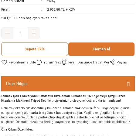
Garanti Süresi
24 Ay
ineleri
Fiyat
2.956,80 TL + KDV
*311,21 TL den başlayan taksitlerle!
eri
Sepete Ekle
Hemen Al
Yorum Yaz
Fiyatı Düşünce Haber Ver
Paylaş
i
Ürün Bilgisi
Stilmax Çok Fonksiyonlu Otomatik Hizalamalı Kumandalı 16 Köşe Yeşil Çizgi Lazer
eri
Hizalama Makinesi Tripot Seti
ile projelerinizi profesyonel doğrulukla tamamlayın!
Gelişmiş teknolojiyle donatılmış bu lazer hizalama makinesi, 16 farklı köşe doğruluğunda
akinesi
çalışarak geniş alanlarda bile yüksek hassasiyet sağlar. Yeşil lazer çizgileri, kırmızı
lazerlere göre %200 daha parlak olup, düşük ışıklı alanlarda bile net ve belirgin bir çizgi
oluşturur. Otomatik hizalama özelliği sayesinde, kolayca doğru sonuçlar elde edebilirsiniz.
ncaları
Öne Çıkan Özellikler: