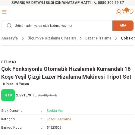
SİPARİŞ VE DETAYLI BİLGİ İÇİN WHATSAP HATTI : 📞 0850 309 69 37
Geri Dön
Geri Dön
Geri Dön
Geri Dön
Geri Dön
Geri Dön
Geri Dön
Geri Dön
Geri Dön
Geri Dön
Geri Dön
Geri Dön
r
alama Cihazları
manları
 Tezgahları
ineleri
Aletleri
ri
Hidrofor
h ve Arabalar
anyo Malzemeleri
ARA
Anasayfa
Ölçüm ve Hizalama Cihazları
Lazer Hizalama
Çok Fonk
rü
ta Testereler
eri
lar
yici
tör
ineleri
mpası
arı
ma Kesme Makineleri
azları
ve Ekipmanlar
i
Yıkamalar
ı
 Pompası
gıç Pompa
STİLMAX
Çok Fonksiyonlu Otomatik Hizalamalı Kumandalı 16
ı
ici
ıştırıcı Mikser
i
orları
Köşe Yeşil Çizgi Lazer Hizalama Makinesi Tripot Set
ı
eri
e
rlar
Pompaları
0 Puan - 0 Yorum
2.871,79 TL
%19
3.548,16 TL
ıkma Makinesi
e
ası
Stok Durumu
Stokta Var
Makinesi
akineleri
Kategori
Lazer Hizalama
Barkod Kodu
54323506
ruğu Testereler
letleri