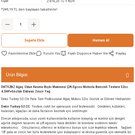
Fiyat
2.616,25 TL + KDV
ineleri
*249,19 TL den başlayan taksitlerle!
eri
Sepete Ekle
Hemen Al
Yorum Yaz
Fiyatı Düşünce Haber Ver
Paylaş
Ürün Bilgisi
i
DKT52BZ Ağaç Odun Kesme Bıçkı Makinesi Çift Egzos Motorlu Benzinli Testere 52cc
4.3HP+Gözlük Eldiven Zincir Yağ
eri
Deko Turkey 50 Cm Pala Tam Professional Ağaç Motoru 52cc Gözlük ve Eldiven Hediyelidir
Deko Turkey 52 CC
Testere, ciddi bir operasyon sınıf testeresidir. Gövdeleri, kütükleri,
akinesi
kalasları, ağaçları ve daha fazlasını kesmek için üretilmiştir.
Elinize aldığınızda, uzun süreli kullanımlarda kullanım kolaylığı ve kontrol için dengeli
ağırlık dağıtım tasarımı ve çift egzoslu hava delikleri ile kombine sistemini takdir
ncaları
edeceksiniz. Omuzlarınız, elleriniz ve kollarınız bunun için size teşekkür edecek. Sağlam
18'' pala ve zincir, her türlü testereleme işini kolaylaştırır ve ekstra güvenlik için otomatik bir