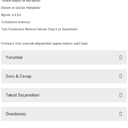
Testere bileyici ve alet takımı
Eldiven ve Gözlük Hediyelidir
Ağırlık: 6.4 KG
1x Kullanım kılavuzu
Tüm Ürünlerimiz Adınıza Faturalı Olup 2 yıl Garantilidir
Firmamız Ürün üzerinde değişiklikler yapma hakkını saklı tutar.
Yorumlar
Soru & Cevap
Bu ürüne ilk yorumu siz yapın!
Taksit Seçenekleri
Yorum Yaz
Ürün hakkında henüz soru sorulmamış.
Önerileriniz
Soru Sor
Bu ürünün fiyat bilgisi, resim, ürün açıklamalarında ve diğer konularda