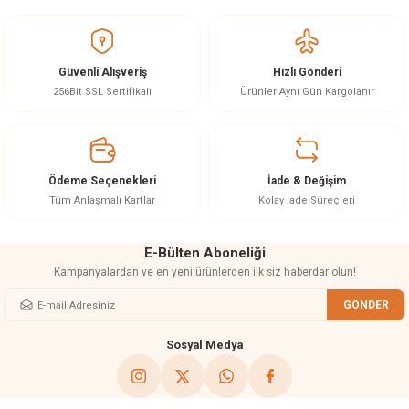
yetersiz gördüğünüz noktaları öneri formunu kullanarak tarafımıza
iletebilirsiniz.
Görüş ve önerileriniz için teşekkür ederiz.
Güvenli Alışveriş
Hızlı Gönderi
Ürün resmi kalitesiz, bozuk veya görüntülenemiyor.
256Bit SSL Sertifikalı
Ürünler Aynı Gün Kargolanır
Ürün açıklamasında eksik bilgiler bulunuyor.
Ürün bilgilerinde hatalar bulunuyor.
Ürün fiyatı diğer sitelerden daha pahalı.
Ödeme Seçenekleri
İade & Değişim
Bu ürüne benzer farklı alternatifler olmalı.
Tüm Anlaşmalı Kartlar
Kolay İade Süreçleri
E-Bülten Aboneliği
Kampanyalardan ve en yeni ürünlerden ilk siz haberdar olun!
GÖNDER
Gönder
Sosyal Medya