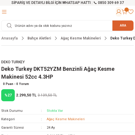
SİPARİŞ VE DETAYLI BİLGİ İÇİN WHATSAP HATTI : 📞 0850 309 69 37
Geri Dön
Geri Dön
Geri Dön
Geri Dön
Geri Dön
Geri Dön
Geri Dön
Geri Dön
Geri Dön
Geri Dön
Geri Dön
Geri Dön
r
alama Cihazları
manları
 Tezgahları
ineleri
Aletleri
ri
Hidrofor
h ve Arabalar
anyo Malzemeleri
ARA
Anasayfa
Bahçe Aletleri
Ağaç Kesme Makineleri
Deko Turkey 
rü
ta Testereler
eri
lar
yici
tör
ineleri
mpası
arı
ma Kesme Makineleri
azları
ve Ekipmanlar
i
Yıkamalar
ı
 Pompası
gıç Pompa
DEKO TURKEY
Deko Turkey DKT52YZM Benzinli Ağaç Kesme
ı
ici
ıştırıcı Mikser
i
orları
Makinesi 52cc 4.3HP
ı
eri
e
rlar
Pompaları
0 Puan - 0 Yorum
2.299,50 TL
%27
3.139,50 TL
ıkma Makinesi
e
ası
Stok Durumu
Stokta Var
Makinesi
akineleri
Kategori
Ağaç Kesme Makineleri
Garanti Süresi
24 Ay
ruğu Testereler
letleri