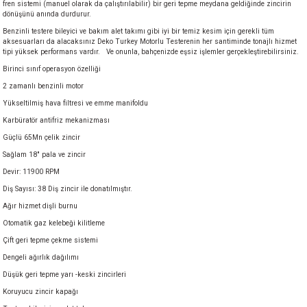
fren sistemi (manuel olarak da çalıştırılabilir) bir geri tepme meydana geldiğinde zincirin
akineleri
dönüşünü anında durdurur.
Benzinli testere bileyici ve bakım alet takımı gibi iyi bir temiz kesim için gerekli tüm
aksesuarları da alacaksınız Deko Turkey Motorlu Testerenin her santiminde tonajlı hizmet
ancası
tipi yüksek performans vardır. Ve onunla, bahçenizde eşsiz işlemler gerçekleştirebilirsiniz.
Birinci sınıf operasyon özelliği
2 zamanlı benzinli motor
Yükseltilmiş hava filtresi ve emme manifoldu
Karbüratör antifriz mekanizması
Güçlü 65Mn çelik zincir
eri
Sağlam 18" pala ve zincir
Devir: 11900 RPM
 Üfleme Makinesi
Diş Sayısı: 38 Diş zincir ile donatılmıştır.
Ağır hizmet dişli burnu
leri
Otomatik gaz kelebeği kilitleme
Çift geri tepme çekme sistemi
Dengeli ağırlık dağılımı
Düşük geri tepme yarı -keski zincirleri
Koruyucu zincir kapağı