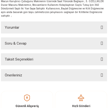
Macun Karıştırıcı Çubuğunu Makinenin Üzerinde Saat Yönünde Bağlayın ; 5. ÖZELLİKLER:
akineleri
Duvar Macunu Makinemiz, Ressamların Kullanımı Kolaylaştıran Güçlü Tutuş İçin 360
Döndürmeli Saplı İki Yan Sapa Sahiptir. Kullanıcının, Başlat Düğmesine ve Kilit Düğmesine
aynı anda basarak gün boyu zahmetsizce çalışmasını sağlayan bir Kilitleme Düğmesine
sahiptir. ;
ancası
Yorumlar
Soru & Cevap
Bu ürüne ilk yorumu siz yapın!
eri
Taksit Seçenekleri
Yorum Yaz
Ürün hakkında henüz soru sorulmamış.
 Üfleme Makinesi
Önerileriniz
leri
Soru Sor
Bu ürünün fiyat bilgisi, resim, ürün açıklamalarında ve diğer konularda
yetersiz gördüğünüz noktaları öneri formunu kullanarak tarafımıza
iletebilirsiniz.
Görüş ve önerileriniz için teşekkür ederiz.
Güvenli Alışveriş
Hızlı Gönderi