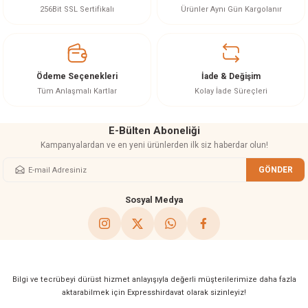
Ürün resmi kalitesiz, bozuk veya görüntülenemiyor.
256Bit SSL Sertifikalı
Ürünler Aynı Gün Kargolanır
Ürün açıklamasında eksik bilgiler bulunuyor.
Ürün bilgilerinde hatalar bulunuyor.
Ürün fiyatı diğer sitelerden daha pahalı.
Ödeme Seçenekleri
İade & Değişim
Bu ürüne benzer farklı alternatifler olmalı.
Tüm Anlaşmalı Kartlar
Kolay İade Süreçleri
E-Bülten Aboneliği
Kampanyalardan ve en yeni ürünlerden ilk siz haberdar olun!
GÖNDER
Gönder
Sosyal Medya
Bilgi ve tecrübeyi dürüst hizmet anlayışıyla değerli müşterilerimize daha fazla
aktarabilmek için Expresshirdavat olarak sizinleyiz!