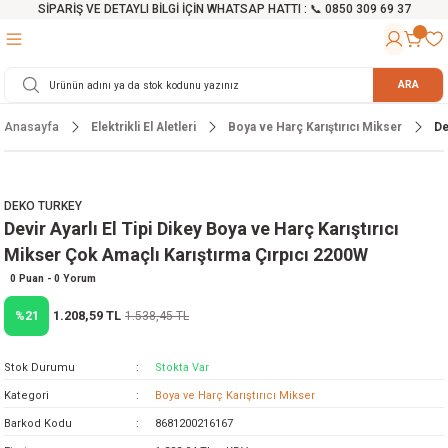
SİPARİŞ VE DETAYLI BİLGİ İÇİN WHATSAP HATTI : 📞 0850 309 69 37
Geri Dön
Geri Dön
Geri Dön
Geri Dön
Geri Dön
Geri Dön
Geri Dön
Geri Dön
Geri Dön
Geri Dön
Geri Dön
Geri Dön
r
alama Cihazları
manları
 Tezgahları
ineleri
Aletleri
ri
Hidrofor
h ve Arabalar
anyo Malzemeleri
ARA
Anasayfa
Elektrikli El Aletleri
Boya ve Harç Karıştırıcı Mikser
De
rü
ta Testereler
eri
lar
yici
tör
ineleri
mpası
arı
ma Kesme Makineleri
azları
ve Ekipmanlar
i
Yıkamalar
ı
 Pompası
gıç Pompa
DEKO TURKEY
Devir Ayarlı El Tipi Dikey Boya ve Harç Karıştırıcı
ı
ici
ıştırıcı Mikser
i
orları
Mikser Çok Amaçlı Karıştırma Çırpıcı 2200W
ı
eri
e
rlar
Pompaları
0 Puan - 0 Yorum
1.208,59 TL
%21
1.538,45 TL
ıkma Makinesi
e
ası
Stok Durumu
Stokta Var
Makinesi
akineleri
Kategori
Boya ve Harç Karıştırıcı Mikser
Barkod Kodu
8681200216167
ruğu Testereler
letleri