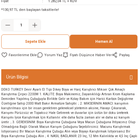
Fiyat
1.282,04 TL + KDV
ineleri
*130,97 TL den başlayan taksitlerle!
eri
Sepete Ekle
Hemen Al
Yorum Yaz
Fiyatı Düşünce Haber Ver
Paylaş
Ürün Bilgisi
i
DEKO TURKEY Devir Ayarlı El Tipi Dikey Boya ve Harç Karıştırıcı Mikser Çok Amaçlı
Karıştırma Çırpıcı 2200W 1. KALİTE: Boya Makinemiz, Dayanıklılığı Artıran Krom Kaplama
eri
Demirden Yapılmış Çubuğuyla Birlikte Gelir ve Kolay Bakım için Harici Karbon Değiştirme
Özelliğine Sahip 2000 Watt Bakır Armatüre Sahiptir. ; 2. MİKSERİNİN AMACI: karışımın
karıştırılması için bir insan gerektiren geleneksel yöntemin aksine, Havayı Çıkararak,
Karışımı Pürüzsüz ve Topaksız Hale Getirerek ve duvarlar için üstün bir doku üreterek
akinesi
Karışımı İyice Karıştırmak İçin Kullanılır. elle daha fazla zaman alır ve daha az karışım
üretir. ; 3. GEREKSİNİM: Boya Karıştırma Çubuğuna Veya Macun Çubuğuna İhtiyacınız Olup
Olmadığına Bağlı Olarak Macun Karışım Çubuğunu Seçebilirsiniz. Macunu Karıştırmak
ncaları
İstiyorsanız Bir Macun Karıştırma Çubuğu Alın veya Boyayı Karıştırmak İstiyorsanız Bir
Boya Karıştırma Çubuğu Alın ; 4. NASIL BAĞLANIR: 23 İnç, 12 Mm Kalınlıkta ve 4,5 İnç Çaplı