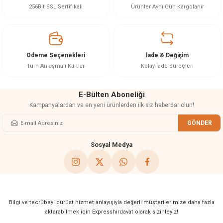
Ürün resmi kalitesiz, bozuk veya görüntülenemiyor.
256Bit SSL Sertifikalı
Ürünler Aynı Gün Kargolanır
Ürün açıklamasında eksik bilgiler bulunuyor.
Ürün bilgilerinde hatalar bulunuyor.
Ürün fiyatı diğer sitelerden daha pahalı.
Ödeme Seçenekleri
İade & Değişim
Bu ürüne benzer farklı alternatifler olmalı.
Tüm Anlaşmalı Kartlar
Kolay İade Süreçleri
E-Bülten Aboneliği
Kampanyalardan ve en yeni ürünlerden ilk siz haberdar olun!
GÖNDER
Gönder
Sosyal Medya
Bilgi ve tecrübeyi dürüst hizmet anlayışıyla değerli müşterilerimize daha fazla
aktarabilmek için Expresshirdavat olarak sizinleyiz!