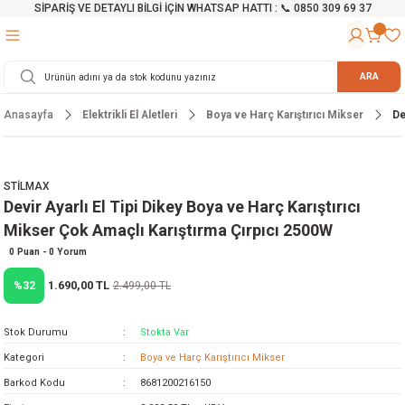
SİPARİŞ VE DETAYLI BİLGİ İÇİN WHATSAP HATTI : 📞 0850 309 69 37
Geri Dön
Geri Dön
Geri Dön
Geri Dön
Geri Dön
Geri Dön
Geri Dön
Geri Dön
Geri Dön
Geri Dön
Geri Dön
Geri Dön
r
alama Cihazları
manları
 Tezgahları
ineleri
Aletleri
ri
Hidrofor
h ve Arabalar
anyo Malzemeleri
ARA
Anasayfa
Elektrikli El Aletleri
Boya ve Harç Karıştırıcı Mikser
De
rü
ta Testereler
eri
lar
yici
tör
ineleri
mpası
arı
ma Kesme Makineleri
azları
ve Ekipmanlar
i
Yıkamalar
ı
 Pompası
gıç Pompa
STİLMAX
Devir Ayarlı El Tipi Dikey Boya ve Harç Karıştırıcı
ı
ici
ıştırıcı Mikser
i
orları
Mikser Çok Amaçlı Karıştırma Çırpıcı 2500W
ı
eri
e
rlar
Pompaları
0 Puan - 0 Yorum
1.690,00 TL
%32
2.499,00 TL
ıkma Makinesi
e
ası
Stok Durumu
Stokta Var
Makinesi
akineleri
Kategori
Boya ve Harç Karıştırıcı Mikser
Barkod Kodu
8681200216150
ruğu Testereler
letleri