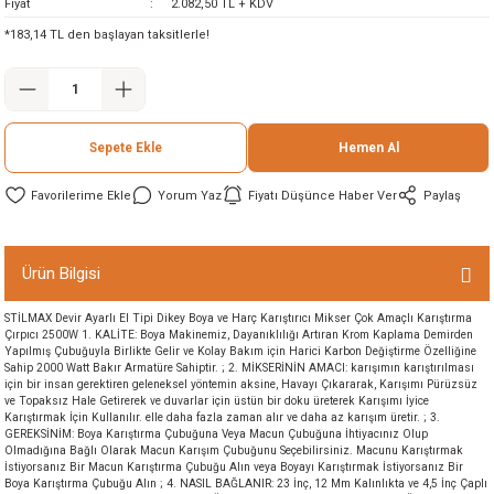
Fiyat
2.082,50 TL + KDV
ineleri
*183,14 TL den başlayan taksitlerle!
eri
Sepete Ekle
Hemen Al
Yorum Yaz
Fiyatı Düşünce Haber Ver
Paylaş
Ürün Bilgisi
i
STİLMAX Devir Ayarlı El Tipi Dikey Boya ve Harç Karıştırıcı Mikser Çok Amaçlı Karıştırma
Çırpıcı 2500W 1. KALİTE: Boya Makinemiz, Dayanıklılığı Artıran Krom Kaplama Demirden
eri
Yapılmış Çubuğuyla Birlikte Gelir ve Kolay Bakım için Harici Karbon Değiştirme Özelliğine
Sahip 2000 Watt Bakır Armatüre Sahiptir. ; 2. MİKSERİNİN AMACI: karışımın karıştırılması
için bir insan gerektiren geleneksel yöntemin aksine, Havayı Çıkararak, Karışımı Pürüzsüz
ve Topaksız Hale Getirerek ve duvarlar için üstün bir doku üreterek Karışımı İyice
akinesi
Karıştırmak İçin Kullanılır. elle daha fazla zaman alır ve daha az karışım üretir. ; 3.
GEREKSİNİM: Boya Karıştırma Çubuğuna Veya Macun Çubuğuna İhtiyacınız Olup
Olmadığına Bağlı Olarak Macun Karışım Çubuğunu Seçebilirsiniz. Macunu Karıştırmak
ncaları
İstiyorsanız Bir Macun Karıştırma Çubuğu Alın veya Boyayı Karıştırmak İstiyorsanız Bir
Boya Karıştırma Çubuğu Alın ; 4. NASIL BAĞLANIR: 23 İnç, 12 Mm Kalınlıkta ve 4,5 İnç Çaplı