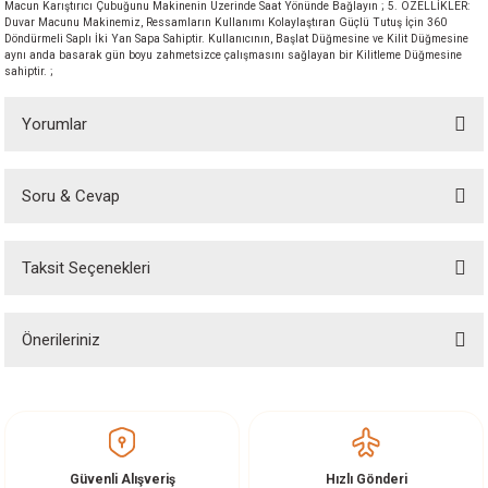
Macun Karıştırıcı Çubuğunu Makinenin Üzerinde Saat Yönünde Bağlayın ; 5. ÖZELLİKLER:
akineleri
Duvar Macunu Makinemiz, Ressamların Kullanımı Kolaylaştıran Güçlü Tutuş İçin 360
Döndürmeli Saplı İki Yan Sapa Sahiptir. Kullanıcının, Başlat Düğmesine ve Kilit Düğmesine
aynı anda basarak gün boyu zahmetsizce çalışmasını sağlayan bir Kilitleme Düğmesine
sahiptir. ;
ancası
Yorumlar
Soru & Cevap
Bu ürüne ilk yorumu siz yapın!
eri
Taksit Seçenekleri
Yorum Yaz
Ürün hakkında henüz soru sorulmamış.
 Üfleme Makinesi
Önerileriniz
leri
Soru Sor
Bu ürünün fiyat bilgisi, resim, ürün açıklamalarında ve diğer konularda
yetersiz gördüğünüz noktaları öneri formunu kullanarak tarafımıza
iletebilirsiniz.
Görüş ve önerileriniz için teşekkür ederiz.
Güvenli Alışveriş
Hızlı Gönderi