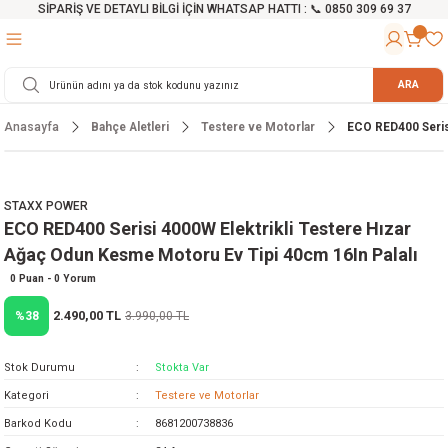
SİPARİŞ VE DETAYLI BİLGİ İÇİN WHATSAP HATTI : 📞 0850 309 69 37
Geri Dön
Geri Dön
Geri Dön
Geri Dön
Geri Dön
Geri Dön
Geri Dön
Geri Dön
Geri Dön
Geri Dön
Geri Dön
Geri Dön
r
alama Cihazları
manları
 Tezgahları
ineleri
Aletleri
ri
Hidrofor
h ve Arabalar
anyo Malzemeleri
ARA
Anasayfa
Bahçe Aletleri
Testere ve Motorlar
ECO RED400 Serisi
rü
ta Testereler
eri
lar
yici
tör
ineleri
mpası
arı
ma Kesme Makineleri
azları
ve Ekipmanlar
i
Yıkamalar
ı
 Pompası
gıç Pompa
STAXX POWER
ECO RED400 Serisi 4000W Elektrikli Testere Hızar
ı
ici
ıştırıcı Mikser
i
orları
Ağaç Odun Kesme Motoru Ev Tipi 40cm 16In Palalı
ı
eri
e
rlar
Pompaları
0 Puan - 0 Yorum
2.490,00 TL
%38
3.990,00 TL
ıkma Makinesi
e
ası
Stok Durumu
Stokta Var
Makinesi
akineleri
Kategori
Testere ve Motorlar
Barkod Kodu
8681200738836
ruğu Testereler
letleri