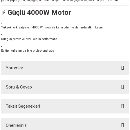
palalı yapısıyla odun, ağaç ve budama işlerinde
hem güçlü hem pratik
bir çözüm sunar.
akineleri
⚡
Güçlü 4000W Motor
ancası
Yüksek tork sağlayan 4000 W motor ile kalın odun ve dallarda etkili kesim
Düzgün, temiz ve hızlı kesim performansı
Ev tipi kullanımda bile profesyonel güç
eri
Yorumlar
 Üfleme Makinesi
Soru & Cevap
Bu ürüne ilk yorumu siz yapın!
leri
Taksit Seçenekleri
Yorum Yaz
Ürün hakkında henüz soru sorulmamış.
Önerileriniz
Soru Sor