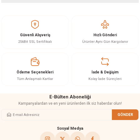
Bu ürünün fiyat bilgisi, resim, ürün açıklamalarında ve diğer konularda
yetersiz gördüğünüz noktaları öneri formunu kullanarak tarafımıza
iletebilirsiniz.
Görüş ve önerileriniz için teşekkür ederiz.
Güvenli Alışveriş
Hızlı Gönderi
Ürün resmi kalitesiz, bozuk veya görüntülenemiyor.
256Bit SSL Sertifikalı
Ürünler Aynı Gün Kargolanır
Ürün açıklamasında eksik bilgiler bulunuyor.
Ürün bilgilerinde hatalar bulunuyor.
Ürün fiyatı diğer sitelerden daha pahalı.
Ödeme Seçenekleri
İade & Değişim
Bu ürüne benzer farklı alternatifler olmalı.
Tüm Anlaşmalı Kartlar
Kolay İade Süreçleri
E-Bülten Aboneliği
Kampanyalardan ve en yeni ürünlerden ilk siz haberdar olun!
GÖNDER
Gönder
Sosyal Medya