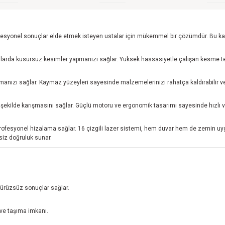
esyonel sonuçlar elde etmek isteyen ustalar için mükemmel bir çözümdür. Bu kapsa
yanslarda kusursuz kesimler yapmanızı sağlar. Yüksek hassasiyetle çalışan kesme
manızı sağlar. Kaymaz yüzeyleri sayesinde malzemelerinizi rahatça kaldırabilir ve do
 bir şekilde karışmasını sağlar. Güçlü motoru ve ergonomik tasarımı sayesinde hızl
rofesyonel hizalama sağlar. 16 çizgili lazer sistemi, hem duvar hem de zemin uy
siz doğruluk sunar.
 pürüzsüz sonuçlar sağlar.
 ve taşıma imkanı.