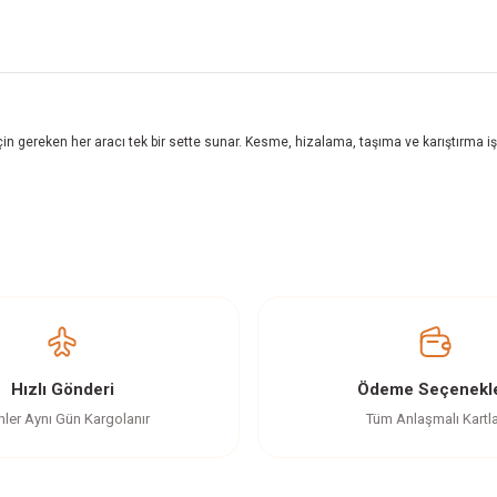
n gereken her aracı tek bir sette sunar. Kesme, hizalama, taşıma ve karıştırma işle
z gördüğünüz noktaları öneri formunu kullanarak tarafımıza iletebilirsiniz.
Ürün hakkında henüz soru sorulmamış.
Bu ürüne ilk yorumu siz yapın!
Yorum Yaz
Soru Sor
Hızlı Gönderi
Ödeme Seçenekle
nler Aynı Gün Kargolanır
Tüm Anlaşmalı Kartl