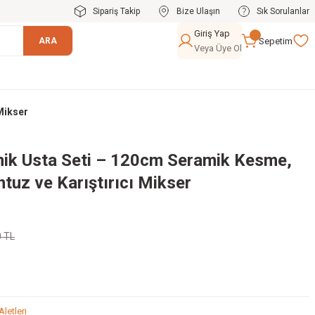
Sipariş Takip
Bize Ulaşın
Sık Sorulanlar
Giriş Yap
Sepetim
ARA
Veya Üye Ol
Mikser
amik Usta Seti – 120cm Seramik Kesme,
tuz ve Karıştırıcı Mikser
0 TL
 Aletleri