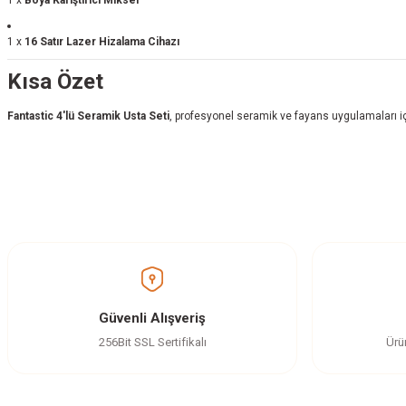
1 x
16 Satır Lazer Hizalama Cihazı
Kısa Özet
Fantastic 4'lü Seramik Usta Seti
, profesyonel seramik ve fayans uygulamaları içi
Bu ürünün fiyat bilgisi, resim, ürün açıklamalarında ve diğer konularda yetersi
Görüş ve önerileriniz için teşekkür ederiz.
Ürün resmi kalitesiz, bozuk veya görüntülenemiyor.
Ürün açıklamasında eksik bilgiler bulunuyor.
Ürün bilgilerinde hatalar bulunuyor.
Güvenli Alışveriş
Ürün fiyatı diğer sitelerden daha pahalı.
256Bit SSL Sertifikalı
Ürü
Bu ürüne benzer farklı alternatifler olmalı.