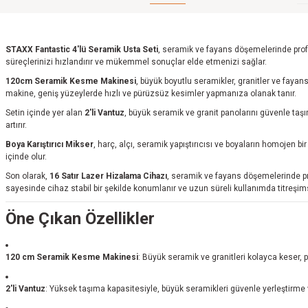
STAXX Fantastic 4'lü Seramik Usta Seti
, seramik ve fayans döşemelerinde prof
süreçlerinizi hızlandırır ve mükemmel sonuçlar elde etmenizi sağlar.
120cm Seramik Kesme Makinesi
, büyük boyutlu seramikler, granitler ve fa
makine, geniş yüzeylerde hızlı ve pürüzsüz kesimler yapmanıza olanak tanır.
Setin içinde yer alan
2'li Vantuz
, büyük seramik ve granit panolarını güvenle taşı
artırır.
Boya Karıştırıcı Mikser
, harç, alçı, seramik yapıştırıcısı ve boyaların homojen
içinde olur.
Son olarak,
16 Satır Lazer Hizalama Cihazı
, seramik ve fayans döşemelerinde p
sayesinde cihaz stabil bir şekilde konumlanır ve uzun süreli kullanımda titreşim
Öne Çıkan Özellikler
120 cm Seramik Kesme Makinesi
: Büyük seramik ve granitleri kolayca keser,
2'li Vantuz
: Yüksek taşıma kapasitesiyle, büyük seramikleri güvenle yerleştirme