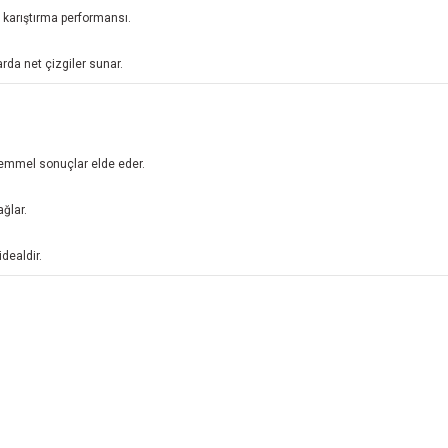
n karıştırma performansı.
rda net çizgiler sunar.
kemmel sonuçlar elde eder.
ğlar.
dealdir.