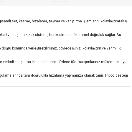
mlı set, kesme, hizalama, taşıma ve karıştırma işlemlerini kolaylaştırarak iş
 tekeri ve sağlam kızak sistemi, her kesimde mükemmel doğruluk sağlar. Bu
ğru konumda yerleştirebilirsiniz, böylece işinizi kolaylaştırır ve verimliliği
ı ve verimli karıştırma işlemleri sunar, böylece tüm karışımlarınız mükemmel uyum
gulamalarında tam doğrulukla hizalama yapmanıza olanak tanır. Tripod desteği