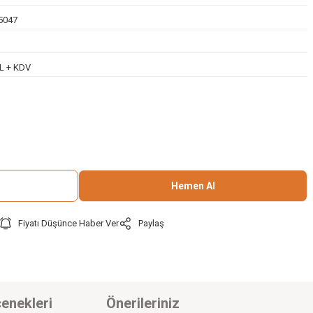
5047
TL + KDV
Hemen Al
Fiyatı Düşünce Haber Ver
Paylaş
enekleri
Önerileriniz