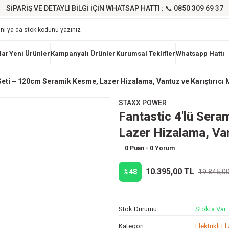
SİPARİŞ VE DETAYLI BİLGİ İÇİN WHATSAP HATTI : 📞 0850 309 69 37
lar
Yeni Ürünler
Kampanyalı Ürünler
Kurumsal Teklifler
Whatsapp Hattı
Seti – 120cm Seramik Kesme, Lazer Hizalama, Vantuz ve Karıştırıcı 
STAXX POWER
Fantastic 4'lü Ser
Lazer Hizalama, Van
0 Puan - 0 Yorum
10.395,00 TL
%48
19.845,0
Stok Durumu
Stokta Var
Kategori
Elektrikli El