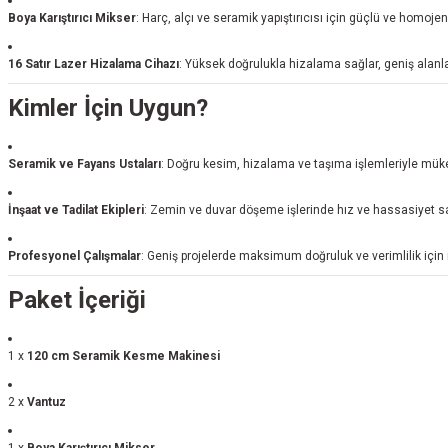
Boya Karıştırıcı Mikser
: Harç, alçı ve seramik yapıştırıcısı için güçlü ve homoje
16 Satır Lazer Hizalama Cihazı
: Yüksek doğrulukla hizalama sağlar, geniş alanla
Kimler İçin Uygun?
Seramik ve Fayans Ustaları
: Doğru kesim, hizalama ve taşıma işlemleriyle mü
İnşaat ve Tadilat Ekipleri
: Zemin ve duvar döşeme işlerinde hız ve hassasiyet sa
Profesyonel Çalışmalar
: Geniş projelerde maksimum doğruluk ve verimlilik için i
Paket İçeriği
1 x
120 cm Seramik Kesme Makinesi
2 x
Vantuz
1 x
Boya Karıştırıcı Mikser