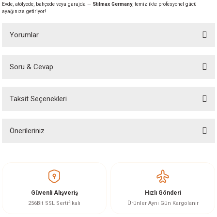
Evde, atölyede, bahçede veya garajda —
Stilmax Germany
, temizlikte profesyonel gücü
akineleri
ayağınıza getiriyor!
ancası
Yorumlar
Soru & Cevap
Bu ürüne ilk yorumu siz yapın!
Taksit Seçenekleri
Yorum Yaz
Ürün hakkında henüz soru sorulmamış.
eri
 Üfleme Makinesi
Önerileriniz
Soru Sor
Bu ürünün fiyat bilgisi, resim, ürün açıklamalarında ve diğer konularda
leri
yetersiz gördüğünüz noktaları öneri formunu kullanarak tarafımıza
iletebilirsiniz.
Görüş ve önerileriniz için teşekkür ederiz.
Güvenli Alışveriş
Hızlı Gönderi
Ürün resmi kalitesiz, bozuk veya görüntülenemiyor.
256Bit SSL Sertifikalı
Ürünler Aynı Gün Kargolanır