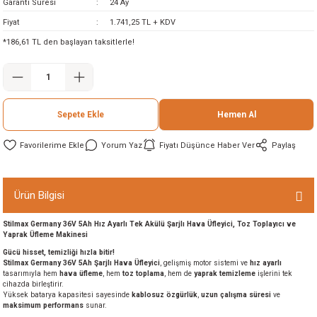
Garanti Süresi
24 Ay
ineleri
Fiyat
1.741,25 TL + KDV
*186,61 TL den başlayan taksitlerle!
eri
Sepete Ekle
Hemen Al
Yorum Yaz
Fiyatı Düşünce Haber Ver
Paylaş
i
Ürün Bilgisi
Stilmax Germany 36V 5Ah Hız Ayarlı Tek Akülü Şarjlı Hava Üfleyici, Toz Toplayıcı ve
eri
Yaprak Üfleme Makinesi
Gücü hisset, temizliği hızla bitir!
akinesi
Stilmax Germany 36V 5Ah Şarjlı Hava Üfleyici
, gelişmiş motor sistemi ve
hız ayarlı
tasarımıyla hem
hava üfleme
, hem
toz toplama
, hem de
yaprak temizleme
işlerini tek
cihazda birleştirir.
ncaları
Yüksek batarya kapasitesi sayesinde
kablosuz özgürlük
,
uzun çalışma süresi
ve
maksimum performans
sunar.