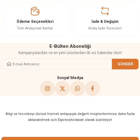
Ürün açıklamasında eksik bilgiler bulunuyor.
Ürün bilgilerinde hatalar bulunuyor.
Ürün fiyatı diğer sitelerden daha pahalı.
Ödeme Seçenekleri
İade & Değişim
Bu ürüne benzer farklı alternatifler olmalı.
Tüm Anlaşmalı Kartlar
Kolay İade Süreçleri
E-Bülten Aboneliği
Kampanyalardan ve en yeni ürünlerden ilk siz haberdar olun!
GÖNDER
Gönder
Sosyal Medya
Bilgi ve tecrübeyi dürüst hizmet anlayışıyla değerli müşterilerimize daha fazla
aktarabilmek için Expresshirdavat olarak sizinleyiz!