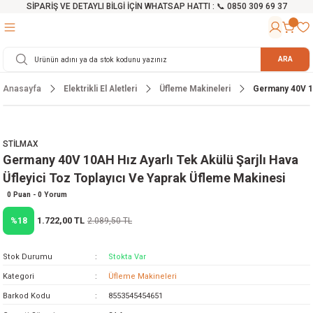
SİPARİŞ VE DETAYLI BİLGİ İÇİN WHATSAP HATTI : 📞 0850 309 69 37
Geri Dön
Geri Dön
Geri Dön
Geri Dön
Geri Dön
Geri Dön
Geri Dön
Geri Dön
Geri Dön
Geri Dön
Geri Dön
Geri Dön
r
alama Cihazları
manları
 Tezgahları
ineleri
Aletleri
ri
Hidrofor
h ve Arabalar
anyo Malzemeleri
ARA
Anasayfa
Elektrikli El Aletleri
Üfleme Makineleri
Germany 40V 10
rü
ta Testereler
eri
lar
yici
tör
ineleri
mpası
arı
ma Kesme Makineleri
azları
ve Ekipmanlar
i
Yıkamalar
ı
 Pompası
gıç Pompa
STİLMAX
Germany 40V 10AH Hız Ayarlı Tek Akülü Şarjlı Hava
ı
ici
ıştırıcı Mikser
i
orları
Üfleyici Toz Toplayıcı Ve Yaprak Üfleme Makinesi
ı
eri
e
rlar
Pompaları
0 Puan - 0 Yorum
1.722,00 TL
%18
2.089,50 TL
ıkma Makinesi
e
ası
Stok Durumu
Stokta Var
Makinesi
akineleri
Kategori
Üfleme Makineleri
Barkod Kodu
8553545454651
ruğu Testereler
letleri