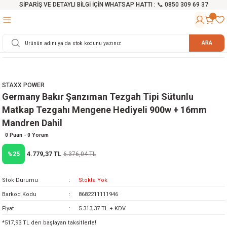
SİPARİŞ VE DETAYLI BİLGİ İÇİN WHATSAP HATTI : 📞 0850 309 69 37
Geri Dön
Geri Dön
Geri Dön
Geri Dön
Geri Dön
Geri Dön
Geri Dön
Geri Dön
Geri Dön
Geri Dön
Geri Dön
Geri Dön
r
alama Cihazları
manları
 Tezgahları
ineleri
Aletleri
ri
Hidrofor
h ve Arabalar
anyo Malzemeleri
ARA
rü
ta Testereler
eri
lar
yici
tör
ineleri
mpası
arı
STAXX POWER
ma Kesme Makineleri
azları
ve Ekipmanlar
i
Yıkamalar
ı
 Pompası
gıç Pompa
Germany Bakır Şanzıman Tezgah Tipi Sütunlu
Matkap Tezgahı Mengene Hediyeli 900w + 16mm
ı
ici
ıştırıcı Mikser
i
orları
Mandren Dahil
0 Puan - 0 Yorum
ı
eri
e
rlar
Pompaları
4.779,37 TL
%25
6.376,04 TL
ıkma Makinesi
e
ası
Stok Durumu
Stokta Yok
Makinesi
akineleri
Barkod Kodu
8682211111946
Fiyat
5.313,37 TL + KDV
ruğu Testereler
letleri
*517,93 TL den başlayan taksitlerle!