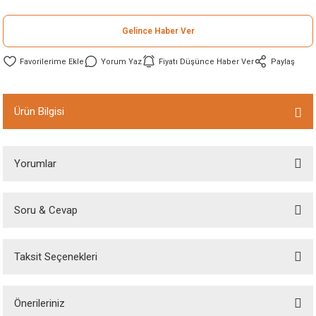
ineleri
Gelince Haber Ver
eri
Yorum Yaz
Fiyatı Düşünce Haber Ver
Paylaş
Ürün Bilgisi
Yorumlar
i
Soru & Cevap
Bu ürüne ilk yorumu siz yapın!
eri
Taksit Seçenekleri
Yorum Yaz
akinesi
Ürün hakkında henüz soru sorulmamış.
ncaları
Önerileriniz
Soru Sor