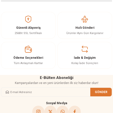
akineleri
Bu ürünün fiyat bilgisi, resim, ürün açıklamalarında ve diğer konularda
yetersiz gördüğünüz noktaları öneri formunu kullanarak tarafımıza
iletebilirsiniz.
ancası
Görüş ve önerileriniz için teşekkür ederiz.
Güvenli Alışveriş
Hızlı Gönderi
Ürün resmi kalitesiz, bozuk veya görüntülenemiyor.
256Bit SSL Sertifikalı
Ürünler Aynı Gün Kargolanır
Ürün açıklamasında eksik bilgiler bulunuyor.
Ürün bilgilerinde hatalar bulunuyor.
eri
Ürün fiyatı diğer sitelerden daha pahalı.
Ödeme Seçenekleri
İade & Değişim
Bu ürüne benzer farklı alternatifler olmalı.
Tüm Anlaşmalı Kartlar
Kolay İade Süreçleri
 Üfleme Makinesi
E-Bülten Aboneliği
leri
Kampanyalardan ve en yeni ürünlerden ilk siz haberdar olun!
GÖNDER
Gönder
Sosyal Medya