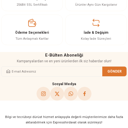
Ürün resmi kalitesiz, bozuk veya görüntülenemiyor.
256Bit SSL Sertifikalı
Ürünler Aynı Gün Kargolanır
Ürün açıklamasında eksik bilgiler bulunuyor.
Ürün bilgilerinde hatalar bulunuyor.
Ürün fiyatı diğer sitelerden daha pahalı.
Ödeme Seçenekleri
İade & Değişim
Bu ürüne benzer farklı alternatifler olmalı.
Tüm Anlaşmalı Kartlar
Kolay İade Süreçleri
E-Bülten Aboneliği
Kampanyalardan ve en yeni ürünlerden ilk siz haberdar olun!
GÖNDER
Gönder
Sosyal Medya
Bilgi ve tecrübeyi dürüst hizmet anlayışıyla değerli müşterilerimize daha fazla
aktarabilmek için Expresshirdavat olarak sizinleyiz!