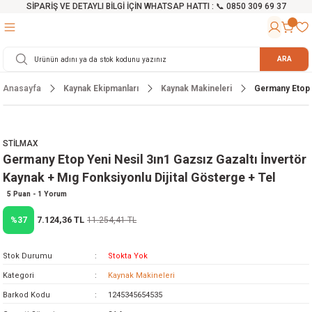
SİPARİŞ VE DETAYLI BİLGİ İÇİN WHATSAP HATTI : 📞 0850 309 69 37
Geri Dön
Geri Dön
Geri Dön
Geri Dön
Geri Dön
Geri Dön
Geri Dön
Geri Dön
Geri Dön
Geri Dön
Geri Dön
Geri Dön
r
alama Cihazları
manları
 Tezgahları
ineleri
Aletleri
ri
Hidrofor
h ve Arabalar
anyo Malzemeleri
ARA
Anasayfa
Kaynak Ekipmanları
Kaynak Makineleri
Germany Etop Y
rü
ta Testereler
eri
lar
yici
tör
ineleri
mpası
arı
ma Kesme Makineleri
azları
ve Ekipmanlar
i
Yıkamalar
ı
 Pompası
gıç Pompa
STİLMAX
Germany Etop Yeni Nesil 3ın1 Gazsız Gazaltı İnvertör
ı
ici
ıştırıcı Mikser
i
orları
Kaynak + Mıg Fonksiyonlu Dijital Gösterge + Tel
ı
eri
e
rlar
Pompaları
5 Puan - 1 Yorum
7.124,36 TL
%37
11.254,41 TL
ıkma Makinesi
e
ası
Stok Durumu
Stokta Yok
Makinesi
akineleri
Kategori
Kaynak Makineleri
Barkod Kodu
1245345654535
ruğu Testereler
letleri