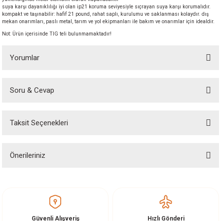
suya karşı dayanıklılığı iyi olan ip21 koruma seviyesiyle sıçrayan suya karşı korumalıdır.
akineleri
kompakt ve taşınabilir: hafif 21 pound, rahat saplı, kurulumu ve saklanması kolaydır. dış
mekan onarımları, paslı metal, tarım ve yol ekipmanları ile bakım ve onarımlar için idealdir.
ancası
Not: Ürün içerisinde TIG teli bulunmamaktadır!
Yorumlar
Soru & Cevap
eri
Stilmax 200A gazsiz gazalti kaynak makinesi
Taksit Seçenekleri
Ürün hakkında henüz soru sorulmamış.
 Üfleme Makinesi
Kutu içeriğinde neler var acaba yazabilirmisiniz
ayhan demiralay | 07/04/2026
leri
Önerileriniz
Soru Sor
Yorum Yaz
Bu ürünün fiyat bilgisi, resim, ürün açıklamalarında ve diğer konularda
yetersiz gördüğünüz noktaları öneri formunu kullanarak tarafımıza
iletebilirsiniz.
Görüş ve önerileriniz için teşekkür ederiz.
Güvenli Alışveriş
Hızlı Gönderi