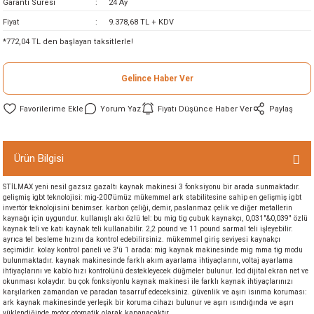
Garanti Süresi
24 Ay
ineleri
Fiyat
9.378,68 TL + KDV
*772,04 TL den başlayan taksitlerle!
eri
Gelince Haber Ver
Yorum Yaz
Fiyatı Düşünce Haber Ver
Paylaş
Ürün Bilgisi
STİLMAX yeni nesil gazsız gazaltı kaynak makinesi 3 fonksiyonu bir arada sunmaktadır.
i
gelişmiş igbt teknolojisi: mig-200'ümüz mükemmel ark stabilitesine sahip en gelişmiş igbt
invertör teknolojisini benimser. karbon çeliği, demir, paslanmaz çelik ve diğer metallerin
kaynağı için uygundur. kullanışlı akı özlü tel: bu mig tig çubuk kaynakçı, 0,031"&0,039" özlü
eri
kaynak teli ve katı kaynak teli kullanabilir. 2,2 pound ve 11 pound sarmal teli işleyebilir.
ayrıca tel besleme hızını da kontrol edebilirsiniz. mükemmel giriş seviyesi kaynakçı
seçimidir. kolay kontrol paneli ve 3'ü 1 arada: mig kaynak makinesinde mig mma tig modu
akinesi
bulunmaktadır. kaynak makinesinde farklı akım ayarlama ihtiyaçlarını, voltaj ayarlama
ihtiyaçlarını ve kablo hızı kontrolünü destekleyecek düğmeler bulunur. lcd dijital ekran net ve
okunması kolaydır. bu çok fonksiyonlu kaynak makinesi ile farklı kaynak ihtiyaçlarınızı
ncaları
karşılarken zamandan ve paradan tasarruf edeceksiniz. güvenlik ve aşırı isınma koruması:
ark kaynak makinesinde yerleşik bir koruma cihazı bulunur ve aşırı ısındığında ve aşırı
yüklendiğinde motor otomatik olarak kapanacaktır