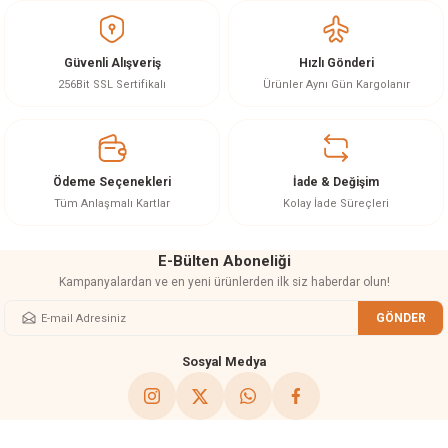
iletebilirsiniz.
Görüş ve önerileriniz için teşekkür ederiz.
Güvenli Alışveriş
Hızlı Gönderi
Ürün resmi kalitesiz, bozuk veya görüntülenemiyor.
256Bit SSL Sertifikalı
Ürünler Aynı Gün Kargolanır
Ürün açıklamasında eksik bilgiler bulunuyor.
Ürün bilgilerinde hatalar bulunuyor.
Ürün fiyatı diğer sitelerden daha pahalı.
Ödeme Seçenekleri
İade & Değişim
Bu ürüne benzer farklı alternatifler olmalı.
Tüm Anlaşmalı Kartlar
Kolay İade Süreçleri
E-Bülten Aboneliği
Kampanyalardan ve en yeni ürünlerden ilk siz haberdar olun!
GÖNDER
Gönder
Sosyal Medya