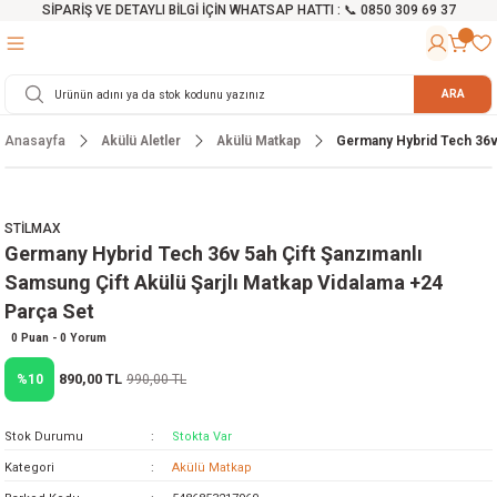
SİPARİŞ VE DETAYLI BİLGİ İÇİN WHATSAP HATTI : 📞 0850 309 69 37
Geri Dön
Geri Dön
Geri Dön
Geri Dön
Geri Dön
Geri Dön
Geri Dön
Geri Dön
Geri Dön
Geri Dön
Geri Dön
Geri Dön
r
alama Cihazları
manları
 Tezgahları
ineleri
Aletleri
ri
Hidrofor
h ve Arabalar
anyo Malzemeleri
ARA
Anasayfa
Akülü Aletler
Akülü Matkap
Germany Hybrid Tech 36v 
rü
ta Testereler
eri
lar
yici
tör
ineleri
mpası
arı
ma Kesme Makineleri
azları
ve Ekipmanlar
i
Yıkamalar
ı
 Pompası
gıç Pompa
STİLMAX
Germany Hybrid Tech 36v 5ah Çift Şanzımanlı
ı
ici
ıştırıcı Mikser
i
orları
Samsung Çift Akülü Şarjlı Matkap Vidalama +24
Parça Set
ı
eri
e
rlar
Pompaları
0 Puan - 0 Yorum
ıkma Makinesi
e
ası
890,00 TL
%10
990,00 TL
Makinesi
akineleri
Stok Durumu
Stokta Var
Kategori
Akülü Matkap
ruğu Testereler
letleri