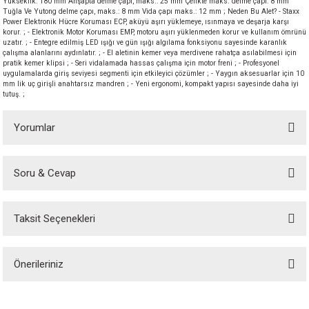
Yükseklik: 180 mm Ahşapta delme çapı, maks.: 25 mm Çelikte maks. delme çapı: 8 mm
Tuğla Ve Yutong delme çapı, maks.: 8 mm Vida çapı maks.: 12 mm ; Neden Bu Alet? - Staxx
akineleri
Power Elektronik Hücre Koruması ECP, aküyü aşırı yüklemeye, ısınmaya ve deşarja karşı
korur. ; - Elektronik Motor Koruması EMP, motoru aşırı yüklenmeden korur ve kullanım ömrünü
uzatır. ; - Entegre edilmiş LED ışığı ve gün ışığı algılama fonksiyonu sayesinde karanlık
ancası
çalışma alanlarını aydınlatır. ; - El aletinin kemer veya merdivene rahatça asılabilmesi için
pratik kemer klipsi ; - Seri vidalamada hassas çalışma için motor freni ; - Profesyonel
uygulamalarda giriş seviyesi segmenti için etkileyici çözümler ; - Yaygın aksesuarlar için 10
mm lik uç girişli anahtarsız mandren ; - Yeni ergonomi, kompakt yapısı sayesinde daha iyi
tutuş. ;
Yorumlar
eri
Soru & Cevap
Bu ürüne ilk yorumu siz yapın!
 Üfleme Makinesi
leri
Taksit Seçenekleri
Yorum Yaz
Ürün hakkında henüz soru sorulmamış.
Önerileriniz
Soru Sor
Bu ürünün fiyat bilgisi, resim, ürün açıklamalarında ve diğer konularda
yetersiz gördüğünüz noktaları öneri formunu kullanarak tarafımıza