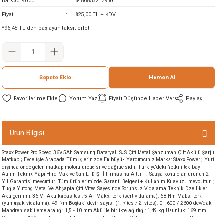
Barkod Kodu
5486853217960
ineleri
Fiyat
825,00 TL + KDV
*96,45 TL den başlayan taksitlerle!
eri
Sepete Ekle
Hemen Al
Yorum Yaz
Fiyatı Düşünce Haber Ver
Paylaş
i
Ürün Bilgisi
Staxx Power Pro Speed 36V 5Ah Samsung Bataryalı SJS Çift Metal Şanzuman Çift Akülü Şarjlı
eri
Matkap ; Evde İşte Arabada Tüm İşlerinizde En büyük Yardımcınız Marka: Staxx Power ; Yurt
dışında önde gelen matkap motoru üreticisi ve dağıtıcısıdır. Türkiye'deki Yetkili tek bayi
Atılım Teknik Yapı Hırd Mak ve San LTD ŞTİ Firmasına Aittir ; . Satışa konu olan ürünün 2
akinesi
Yıl Garantisi mevcuttur. Tüm ürünlerimizde Garanti Belgesi + Kullanım Kılavuzu mevcuttur. ;
Tuğla Yutong Metal Ve Ahşapta Çift Vites Sayesinde Sorunsuz Vidalama Teknik Özellikler
Akü gerilimi: 36 V ; Akü kapasitesi: 5 Ah Maks. tork (sert vidalama): 68 Nm Maks. tork
ncaları
(yumuşak vidalama): 49 Nm Boştaki devir sayısı (1. vites / 2. vites): 0 - 600 / 2600 dev/dak
Mandren sabitleme aralığı: 1,5 - 10 mm Akü ile birlikte ağırlığı: 1,49 kg Uzunluk: 169 mm