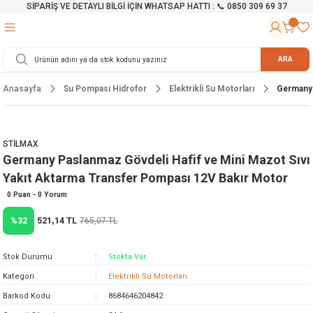
SİPARİŞ VE DETAYLI BİLGİ İÇİN WHATSAP HATTI : 📞 0850 309 69 37
Geri Dön
Geri Dön
Geri Dön
Geri Dön
Geri Dön
Geri Dön
Geri Dön
Geri Dön
Geri Dön
Geri Dön
Geri Dön
Geri Dön
r
alama Cihazları
manları
 Tezgahları
ineleri
Aletleri
ri
Hidrofor
h ve Arabalar
anyo Malzemeleri
ARA
Anasayfa
Su Pompası Hidrofor
Elektrikli Su Motorları
Germany 
rü
ta Testereler
eri
lar
yici
tör
ineleri
mpası
arı
ma Kesme Makineleri
azları
ve Ekipmanlar
i
Yıkamalar
ı
 Pompası
gıç Pompa
STİLMAX
Germany Paslanmaz Gövdeli Hafif ve Mini Mazot Sıvı
ı
ici
ıştırıcı Mikser
i
orları
Yakıt Aktarma Transfer Pompası 12V Bakır Motor
ı
eri
e
rlar
Pompaları
0 Puan - 0 Yorum
521,14 TL
%32
765,07 TL
ıkma Makinesi
e
ası
Stok Durumu
Stokta Var
Makinesi
akineleri
Kategori
Elektrikli Su Motorları
Barkod Kodu
8684646204842
ruğu Testereler
letleri