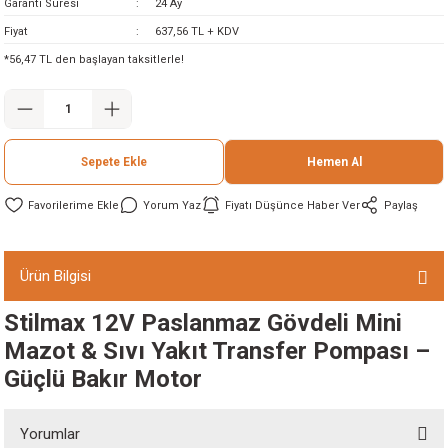
Garanti Süresi
24 Ay
ineleri
Fiyat
637,56 TL + KDV
*56,47 TL den başlayan taksitlerle!
eri
Sepete Ekle
Hemen Al
Yorum Yaz
Fiyatı Düşünce Haber Ver
Paylaş
i
Ürün Bilgisi
Stilmax 12V Paslanmaz Gövdeli Mini
eri
Mazot & Sıvı Yakıt Transfer Pompası –
akinesi
Güçlü Bakır Motor
ncaları
Yorumlar