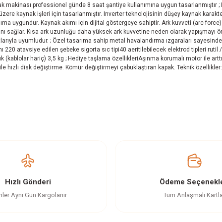
makinası professionel günde 8 saat şantiye kullanımına uygun tasarlanmıştır ; Inve
zere kaynak işleri için tasarlanmıştır. Inverter teknolojisinin düşey kaynak karakte
ıma uygundur. Kaynak akımı için dijital göstergeye sahiptir. Ark kuvveti (arc force)
ı sağlar. Kısa ark uzunluğu daha yüksek ark kuvvetine neden olarak yapışmayı önler.
artlarıyla uyumludur. ; Özel tasarıma sahip metal havalandırma ızgaraları sayesin
20 atavsiye edilen şebeke sigorta sıc tipi40 aeritilebilecek elektrod tipleri rutil 
ık (kablolar hariç) 3,5 kg ; Hediye taşlama özellikleriAşınma korumalı motor ile art
i ile hızlı disk değiştirme. Kömür değiştirmeyi çabuklaştıran kapak. Teknik özellikl
z gördüğünüz noktaları öneri formunu kullanarak tarafımıza iletebilirsiniz.
Ürün hakkında henüz soru sorulmamış.
Bu ürüne ilk yorumu siz yapın!
Yorum Yaz
Soru Sor
Hızlı Gönderi
Ödeme Seçenekle
nler Aynı Gün Kargolanır
Tüm Anlaşmalı Kartl