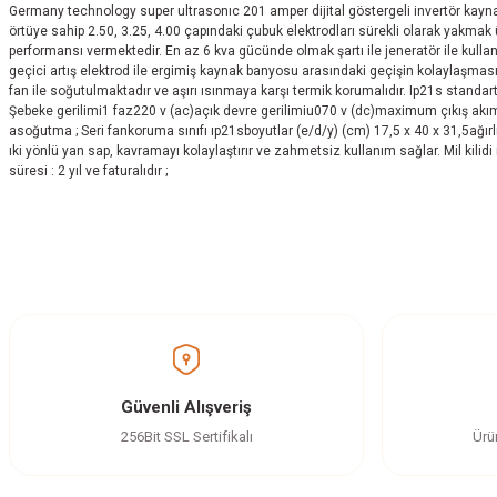
Germany technology super ultrasonıc 201 amper dijital göstergeli invertör kaynak 
örtüye sahip 2.50, 3.25, 4.00 çapındaki çubuk elektrodları sürekli olarak yakmak ü
performansı vermektedir. En az 6 kva gücünde olmak şartı ile jeneratör ile kullan
geçici artış elektrod ile ergimiş kaynak banyosu arasındaki geçişin kolaylaşmasın
fan ile soğutulmaktadır ve aşırı ısınmaya karşı termik korumalıdır. Ip21s stand
Şebeke gerilimi1 faz220 v (ac)açık devre gerilimiu070 v (dc)maximum çıkış akımı 2
asoğutma ; Seri fankoruma sınıfı ıp21sboyutlar (e/d/y) (cm) 17,5 x 40 x 31,5ağırl
ıki yönlü yan sap, kavramayı kolaylaştırır ve zahmetsiz kullanım sağlar. Mil kilid
süresi : 2 yıl ve faturalıdır ;
Bu ürünün fiyat bilgisi, resim, ürün açıklamalarında ve diğer konularda yetersi
Görüş ve önerileriniz için teşekkür ederiz.
Ürün resmi kalitesiz, bozuk veya görüntülenemiyor.
Ürün açıklamasında eksik bilgiler bulunuyor.
Ürün bilgilerinde hatalar bulunuyor.
Güvenli Alışveriş
Ürün fiyatı diğer sitelerden daha pahalı.
256Bit SSL Sertifikalı
Ürü
Bu ürüne benzer farklı alternatifler olmalı.