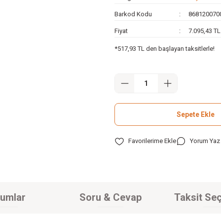
Barkod Kodu
868120070
Fiyat
7.095,43 T
*517,93 TL den başlayan taksitlerle!
Sepete Ekle
Yorum Yaz
umlar
Soru & Cevap
Taksit Seç