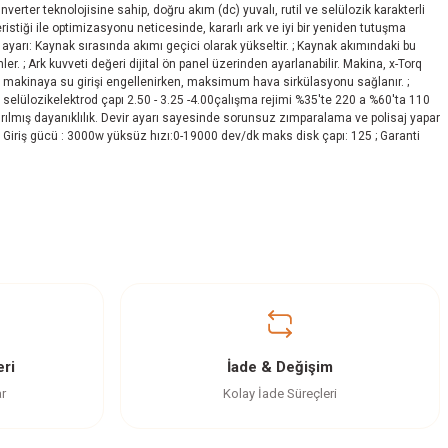
rter teknolojisine sahip, doğru akım (dc) yuvalı, rutil ve selülozik karakterli
ristiği ile optimizasyonu neticesinde, kararlı ark ve iyi bir yeniden tutuşma
 ayarı: Kaynak sırasında akımı geçici olarak yükseltir. ; Kaynak akımındaki bu
 ; Ark kuvveti değeri dijital ön panel üzerinden ayarlanabilir. Makina, x-Torq
de makinaya su girişi engellenirken, maksimum hava sirkülasyonu sağlanır. ;
/ selülozikelektrod çapı 2.50 - 3.25 -4.00çalışma rejimi %35'te 220 a %60'ta 110
tırılmış dayanıklılık. Devir ayarı sayesinde sorunsuz zımparalama ve polisaj yapar
er: Giriş gücü : 3000w yüksüz hızı:0-19000 dev/dk maks disk çapı: 125 ; Garanti
ri
İade & Değişim
ar
Kolay İade Süreçleri