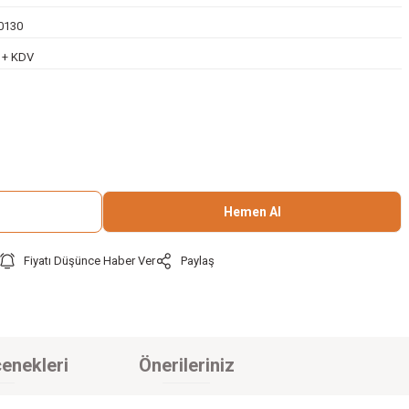
0130
L + KDV
Hemen Al
Fiyatı Düşünce Haber Ver
Paylaş
enekleri
Önerileriniz