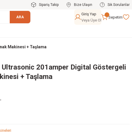
Sipariş Takip
Bize Ulaşın
Sık Sorulanlar
Giriş Yap
Sepetim
ARA
Veya Üye Ol
ynak Makinesi + Taşlama
Ultrasonic 201amper Digital Göstergeli
kinesi + Taşlama
L
ineleri