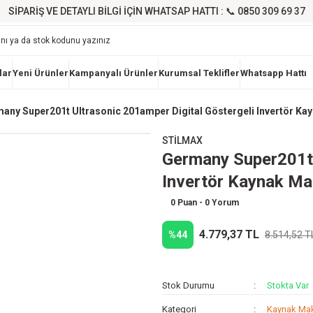
SİPARİŞ VE DETAYLI BİLGİ İÇİN WHATSAP HATTI : 📞 0850 309 69 37
lar
Yeni Ürünler
Kampanyalı Ürünler
Kurumsal Teklifler
Whatsapp Hattı
any Super201t Ultrasonic 201amper Digital Göstergeli Invertör Ka
STİLMAX
Germany Super201t 
Invertör Kaynak Ma
0 Puan - 0 Yorum
4.779,37 TL
%44
8.514,52 T
Stok Durumu
Stokta Var
Kategori
Kaynak Mak