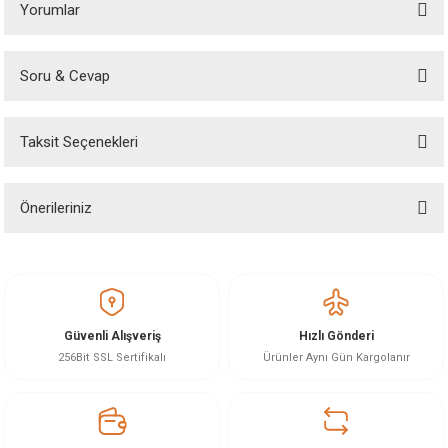
Yorumlar
Soru & Cevap
Bu ürüne ilk yorumu siz yapın!
Taksit Seçenekleri
Yorum Yaz
Ürün hakkında henüz soru sorulmamış.
Önerileriniz
Soru Sor
Bu ürünün fiyat bilgisi, resim, ürün açıklamalarında ve diğer konularda
yetersiz gördüğünüz noktaları öneri formunu kullanarak tarafımıza
iletebilirsiniz.
Görüş ve önerileriniz için teşekkür ederiz.
Güvenli Alışveriş
Hızlı Gönderi
Ürün resmi kalitesiz, bozuk veya görüntülenemiyor.
256Bit SSL Sertifikalı
Ürünler Aynı Gün Kargolanır
Ürün açıklamasında eksik bilgiler bulunuyor.
Ürün bilgilerinde hatalar bulunuyor.
Ürün fiyatı diğer sitelerden daha pahalı.