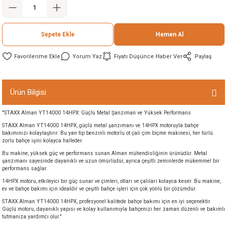
ineleri
Sepete Ekle
Hemen Al
eri
Yorum Yaz
Fiyatı Düşünce Haber Ver
Paylaş
Ürün Bilgisi
"STAXX Alman YT14000 14HPX: Güçlü Metal Şanzıman ve Yüksek Performans
STAXX Alman YT14000 14HPX, güçlü metal şanzımanı ve 14HPX motoruyla bahçe
bakımınızı kolaylaştırır. Bu yan tip benzinli motorlu ot çalı çim biçme makinesi, her türlü
i
zorlu bahçe işini kolayca halleder.
Bu makine, yüksek güç ve performans sunan Alman mühendisliğinin ürünüdür. Metal
şanzımanı sayesinde dayanıklı ve uzun ömürlüdür, ayrıca çeşitli zeminlerde mükemmel bir
eri
performans sağlar.
14HPX motoru, etkileyici bir güç sunar ve çimleri, otları ve çalıları kolayca keser. Bu makine,
akinesi
ev ve bahçe bakımı için idealdir ve çeşitli bahçe işleri için çok yönlü bir çözümdür.
STAXX Alman YT14000 14HPX, profesyonel kalitede bahçe bakımı için en iyi seçenektir.
Güçlü motoru, dayanıklı yapısı ve kolay kullanımıyla bahçenizi her zaman düzenli ve bakımlı
ncaları
tutmanıza yardımcı olur."