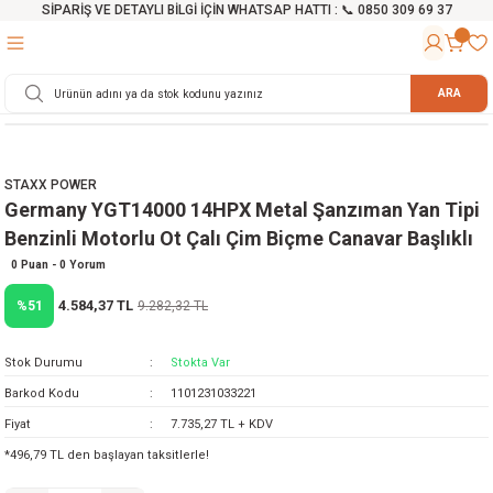
SİPARİŞ VE DETAYLI BİLGİ İÇİN WHATSAP HATTI : 📞 0850 309 69 37
Geri Dön
Geri Dön
Geri Dön
Geri Dön
Geri Dön
Geri Dön
Geri Dön
Geri Dön
Geri Dön
Geri Dön
Geri Dön
Geri Dön
r
alama Cihazları
manları
 Tezgahları
ineleri
Aletleri
ri
Hidrofor
h ve Arabalar
anyo Malzemeleri
ARA
rü
ta Testereler
eri
lar
yici
tör
ineleri
mpası
arı
STAXX POWER
ma Kesme Makineleri
azları
ve Ekipmanlar
i
Yıkamalar
ı
 Pompası
gıç Pompa
Germany YGT14000 14HPX Metal Şanzıman Yan Tipi
Benzinli Motorlu Ot Çalı Çim Biçme Canavar Başlıklı
ı
ici
ıştırıcı Mikser
i
orları
0 Puan - 0 Yorum
4.584,37 TL
%51
9.282,32 TL
ı
eri
e
rlar
Pompaları
ıkma Makinesi
e
ası
Stok Durumu
Stokta Var
Barkod Kodu
1101231033221
Makinesi
akineleri
Fiyat
7.735,27 TL + KDV
*496,79 TL den başlayan taksitlerle!
ruğu Testereler
letleri