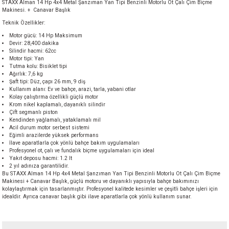
STAXX Alman 14 Hp 4x4 Metal Şanzıman Yan Tipi Benzinli Motorlu Ot Çalı Çim Biçme
akineleri
Makinesi. + Canavar Başlık
Teknik Özellikler:
ancası
Motor gücü: 14 Hp Maksimum
Devir: 28,400 dakika
Silindir hacmi: 62cc
Motor tipi: Yan
Tutma kolu: Bisiklet tipi
Ağırlık: 7,6 kg
Şaft tipi: Düz, çapı 26 mm, 9 diş
Kullanım alanı: Ev ve bahçe, arazi, tarla, yabani otlar
Kolay çalıştırma özellikli güçlü motor
Krom nikel kaplamalı, dayanıklı silindir
eri
Çift segmanlı piston
Kendinden yağlamalı, yataklamalı mil
Acil durum motor serbest sistemi
 Üfleme Makinesi
Eğimli arazilerde yüksek performans
İlave aparatlarla çok yönlü bahçe bakım uygulamaları
Profesyonel ot, çalı ve fundalık biçme uygulamaları için ideal
Yakıt deposu hacmi: 1.2 lt
leri
2 yıl adınıza garantilidir.
Bu STAXX Alman 14 Hp 4x4 Metal Şanzıman Yan Tipi Benzinli Motorlu Ot Çalı Çim Biçme
Makinesi + Canavar Başlık, güçlü motoru ve dayanıklı yapısıyla bahçe bakımınızı
kolaylaştırmak için tasarlanmıştır. Profesyonel kalitede kesimler ve çeşitli bahçe işleri için
idealdir. Ayrıca canavar başlık gibi ilave aparatlarla çok yönlü kullanım sunar.