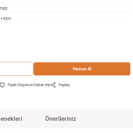
7502
L + KDV
Hemen Al
Fiyatı Düşünce Haber Ver
Paylaş
enekleri
Önerileriniz