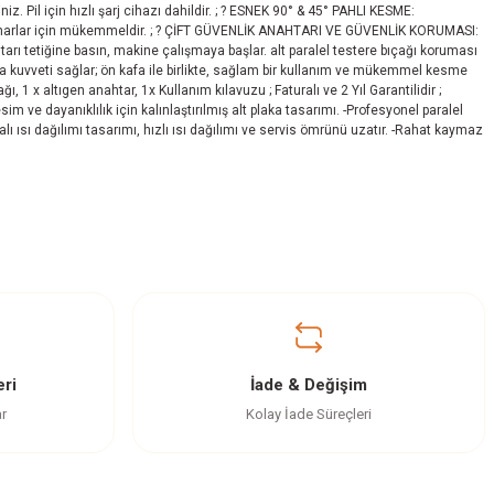
z. Pil için hızlı şarj cihazı dahildir. ; ? ESNEK 90° & 45° PAHLI KESME:
 kenarlar için mükemmeldir. ; ? ÇİFT GÜVENLİK ANAHTARI VE GÜVENLİK KORUMASI:
ı tetiğine basın, makine çalışmaya başlar. alt paralel testere bıçağı koruması
kuvveti sağlar; ön kafa ile birlikte, sağlam bir kullanım ve mükemmel kesme
1 x altıgen anahtar, 1x Kullanım kılavuzu ; Faturalı ve 2 Yıl Garantilidir ;
 ve dayanıklılık için kalınlaştırılmış alt plaka tasarımı. -Profesyonel paralel
alı ısı dağılımı tasarımı, hızlı ısı dağılımı ve servis ömrünü uzatır. -Rahat kaymaz
ri
İade & Değişim
ar
Kolay İade Süreçleri