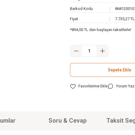
Barkod Kodu
868120010
Fiyat
7.735,27 T
*894,00 TL den başlayan taksitlerle!
Sepete Ekle
Yorum Yaz
umlar
Soru & Cevap
Taksit Seç