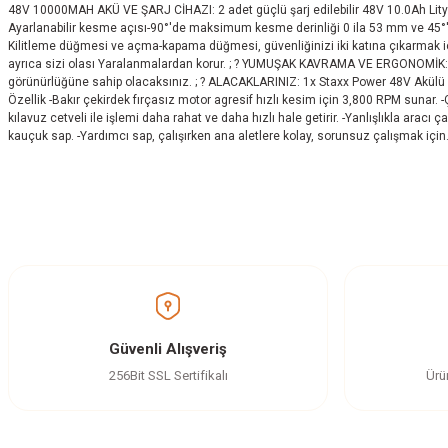
48V 10000MAH AKÜ VE ŞARJ CİHAZI: 2 adet güçlü şarj edilebilir 48V 10.0Ah Lityum-İyo
Ayarlanabilir kesme açısı-90°'de maksimum kesme derinliği 0 ila 53 mm ve 45°
Kilitleme düğmesi ve açma-kapama düğmesi, güvenliğinizi iki katına çıkarmak iç
ayrıca sizi olası Yaralanmalardan korur. ; ? YUMUŞAK KAVRAMA VE ERGONOMİK: Da
görünürlüğüne sahip olacaksınız. ; ? ALACAKLARINIZ: 1x Staxx Power 48V Akülü daire 
Özellik -Bakır çekirdek fırçasız motor agresif hızlı kesim için 3,800 RPM sunar. -
kılavuz cetveli ile işlemi daha rahat ve daha hızlı hale getirir. -Yanlışlıkla arac
kauçuk sap. -Yardımcı sap, çalışırken ana aletlere kolay, sorunsuz çalışmak için
Bu ürünün fiyat bilgisi, resim, ürün açıklamalarında ve diğer konularda yetersi
Görüş ve önerileriniz için teşekkür ederiz.
Ürün resmi kalitesiz, bozuk veya görüntülenemiyor.
Ürün açıklamasında eksik bilgiler bulunuyor.
Ürün bilgilerinde hatalar bulunuyor.
Güvenli Alışveriş
Ürün fiyatı diğer sitelerden daha pahalı.
256Bit SSL Sertifikalı
Ürü
Bu ürüne benzer farklı alternatifler olmalı.