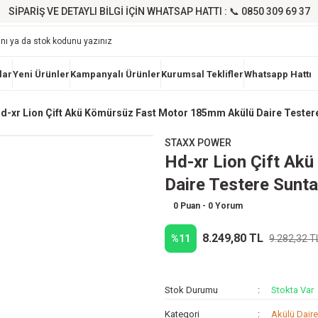
SİPARİŞ VE DETAYLI BİLGİ İÇİN WHATSAP HATTI : 📞 0850 309 69 37
lar
Yeni Ürünler
Kampanyalı Ürünler
Kurumsal Teklifler
Whatsapp Hattı
d-xr Lion Çift Akü Kömürsüz Fast Motor 185mm Akülü Daire Tester
STAXX POWER
Hd-xr Lion Çift Ak
Daire Testere Sunt
0 Puan - 0 Yorum
8.249,80 TL
%11
9.282,32 T
Stok Durumu
Stokta Var
Kategori
Akülü Daire