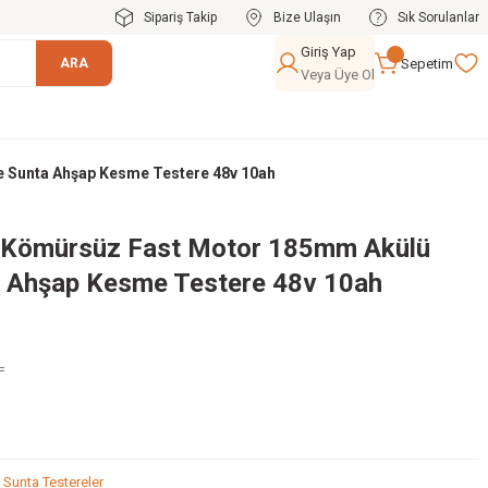
Sipariş Takip
Bize Ulaşın
Sık Sorulanlar
Giriş Yap
Sepetim
ARA
Veya Üye Ol
e Sunta Ahşap Kesme Testere 48v 10ah
ü Kömürsüz Fast Motor 185mm Akülü
a Ahşap Kesme Testere 48v 10ah
L
 Sunta Testereler