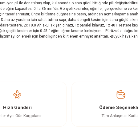
n pil ile donatılmış olup, kullanımda olanın gücü bittiğinde pili değiştirebilirsini
'de eğim kapasitesi 0 ila 36 mm'dir. Gönyeli kesimler, eğimler, çerçeveleme ve
in tasarlanmıştır; Önce kilitleme düğmesine basın, ardından açma/kapama anahtar
ha az yorulma için rahat tutma sapı, daha dengeli kesim için daha güçlü sıkma 
testere, 2x 10.0 Ah akü, 1x şarj cihazı, 1x paralel kılavuz, 1x 40T Testere bıçağı, 
Çok çeşitli kesimler için 0-45 ° eğim eğme kesme fonksiyonu. -Pürüzsüz, doğru kesim
ı çalıştırmayı önlemek için kendiliğinden kilitlenen emniyet anahtarı. -Büyük hava kan
.
z gördüğünüz noktaları öneri formunu kullanarak tarafımıza iletebilirsiniz.
Ürün hakkında henüz soru sorulmamış.
Bu ürüne ilk yorumu siz yapın!
Yorum Yaz
Soru Sor
Hızlı Gönderi
Ödeme Seçenekle
nler Aynı Gün Kargolanır
Tüm Anlaşmalı Kartl