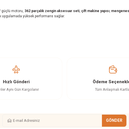
W güçlü motoru,
362 parçalık zengin aksesuar seti
,
çift makine yapısı
,
mengenes
 uygulamada yüksek performans sağlar.
z gördüğünüz noktaları öneri formunu kullanarak tarafımıza iletebilirsiniz.
Ürün hakkında henüz soru sorulmamış.
Bu ürüne ilk yorumu siz yapın!
Yorum Yaz
Soru Sor
Hızlı Gönderi
Ödeme Seçenekle
nler Aynı Gün Kargolanır
Tüm Anlaşmalı Kartl
GÖNDER