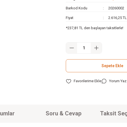
Barkod Kodu
20260002
Fiyat
2.616,25 T
*237,81 TL den başlayan taksitlerle!
Sepete Ekle
Yorum Yaz
umlar
Soru & Cevap
Taksit Seç