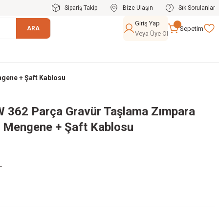
Sipariş Takip
Bize Ulaşın
Sık Sorulanlar
Giriş Yap
Sepetim
ARA
Veya Üye Ol
ngene + Şaft Kablosu
W 362 Parça Gravür Taşlama Zımpara
 + Mengene + Şaft Kablosu
L