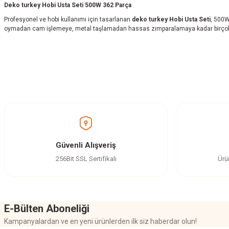
Deko turkey Hobi Usta Seti 500W 362 Parça
Profesyonel ve hobi kullanımı için tasarlanan
deko turkey Hobi Usta Seti
, 500
oymadan cam işlemeye, metal taşlamadan hassas zımparalamaya kadar birçok
Bu ürünün fiyat bilgisi, resim, ürün açıklamalarında ve diğer konularda yetersi
Görüş ve önerileriniz için teşekkür ederiz.
Ürün resmi kalitesiz, bozuk veya görüntülenemiyor.
Ürün açıklamasında eksik bilgiler bulunuyor.
Ürün bilgilerinde hatalar bulunuyor.
Güvenli Alışveriş
Ürün fiyatı diğer sitelerden daha pahalı.
256Bit SSL Sertifikalı
Ürü
Bu ürüne benzer farklı alternatifler olmalı.
E-Bülten Aboneliği
Kampanyalardan ve en yeni ürünlerden ilk siz haberdar olun!