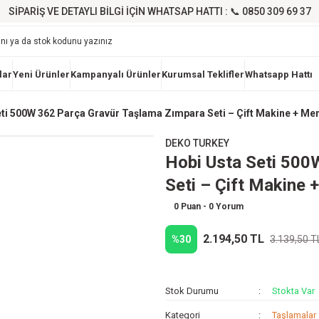
SİPARİŞ VE DETAYLI BİLGİ İÇİN WHATSAP HATTI : 📞 0850 309 69 37
lar
Yeni Ürünler
Kampanyalı Ürünler
Kurumsal Teklifler
Whatsapp Hattı
eti 500W 362 Parça Gravür Taşlama Zımpara Seti – Çift Makine + Me
DEKO TURKEY
Hobi Usta Seti 500
Seti – Çift Makine
0 Puan - 0 Yorum
2.194,50 TL
%30
3.139,50 T
Stok Durumu
Stokta Var
Kategori
Taşlamalar