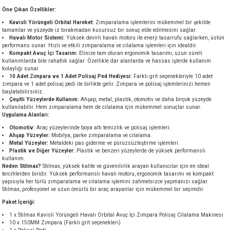
akineleri
Öne Çıkan Özellikler:
Kavisli Yörüngeli Orbital Hareket:
Zımparalama işlemlerini mükemmel bir şekilde
tamamlar ve yüzeyde iz bırakmadan kusursuz bir sonuç elde edilmesini sağlar.
ancası
Havalı Motor Sistemi:
Yüksek devirli havalı motoru ile enerji tasarrufu sağlarken, üstün
performans sunar. Hızlı ve etkili zımparalama ve cilalama işlemleri için idealdir.
Kompakt Avuç İçi Tasarım:
Elinize tam oturan ergonomik tasarımı, uzun süreli
kullanımlarda bile rahatlık sağlar. Özellikle dar alanlarda ve hassas işlerde kullanım
kolaylığı sunar.
10 Adet Zımpara ve 1 Adet Polisaj Ped Hediyesi:
Farklı grit seçenekleriyle 10 adet
zımpara ve 1 adet polisaj pedi ile birlikte gelir. Zımpara ve polisaj işlemlerinizi hemen
başlatabilirsiniz.
Çeşitli Yüzeylerde Kullanım:
Ahşap, metal, plastik, otomotiv ve daha birçok yüzeyde
kullanılabilir. Hem zımparalama hem de cilalama için mükemmel sonuçlar sunar.
eri
Uygulama Alanları:
Otomotiv:
Araç yüzeylerinde boya altı temizlik ve polisaj işlemleri.
 Üfleme Makinesi
Ahşap Yüzeyler:
Mobilya, parke zımparalama ve cilalama.
Metal Yüzeyler:
Metaldeki pas giderme ve pürüzsüzleştirme işlemleri.
Plastik ve Diğer Yüzeyler:
Plastik ve benzeri yüzeylerde de yüksek performanslı
kullanım.
leri
Neden Stilmax?
Stilmax, yüksek kalite ve güvenilirlik arayan kullanıcılar için en ideal
tercihlerden biridir. Yüksek performanslı havalı motoru, ergonomik tasarımı ve kompakt
yapısıyla her türlü zımparalama ve cilalama işlemini zahmetsizce yapmanızı sağlar.
Stilmax, profesyonel ve uzun ömürlü bir araç arayanlar için mükemmel bir seçimdir.
Paket İçeriği:
1 x Stilmax Kavisli Yörüngeli Havalı Orbital Avuç İçi Zımpara Polisaj Cilalama Makinesi
10 x 150MM Zımpara (Farklı grit seçenekleri)