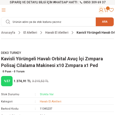
SİPARİŞ VE DETAYLI BİLGİ İÇİN WHATSAP HATTI : 📞 0850 309 69 37
Geri Dön
Geri Dön
Geri Dön
Geri Dön
Geri Dön
Geri Dön
Geri Dön
Geri Dön
Geri Dön
Geri Dön
Geri Dön
Geri Dön
r
alama Cihazları
manları
 Tezgahları
ineleri
Aletleri
ri
Hidrofor
h ve Arabalar
anyo Malzemeleri
ARA
Anasayfa
El Aletleri
Havalı El Aletleri
Kavisli Yörüngeli Havalı O
rü
ta Testereler
eri
lar
yici
tör
ineleri
mpası
arı
ma Kesme Makineleri
azları
ve Ekipmanlar
i
Yıkamalar
ı
 Pompası
gıç Pompa
DEKO TURKEY
Kavisli Yörüngeli Havalı Orbital Avuç İçi Zımpara
ı
ici
ıştırıcı Mikser
i
orları
Polisaj Cilalama Makinesi x10 Zımpara x1 Ped
ı
eri
e
rlar
Pompaları
0 Puan - 0 Yorum
1.374,91 TL
%57
3.215,52 TL
ıkma Makinesi
e
ası
Stok Durumu
Stokta Var
Makinesi
akineleri
Kategori
Havalı El Aletleri
Barkod Kodu
11345237
ruğu Testereler
letleri