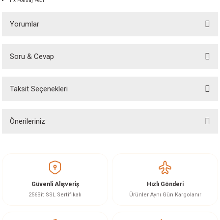
1 x Polisaj Pedi
Yorumlar
Soru & Cevap
Bu ürüne ilk yorumu siz yapın!
Taksit Seçenekleri
Yorum Yaz
Ürün hakkında henüz soru sorulmamış.
Önerileriniz
Soru Sor
Bu ürünün fiyat bilgisi, resim, ürün açıklamalarında ve diğer konularda
yetersiz gördüğünüz noktaları öneri formunu kullanarak tarafımıza
iletebilirsiniz.
Görüş ve önerileriniz için teşekkür ederiz.
Güvenli Alışveriş
Hızlı Gönderi
Ürün resmi kalitesiz, bozuk veya görüntülenemiyor.
256Bit SSL Sertifikalı
Ürünler Aynı Gün Kargolanır
Ürün açıklamasında eksik bilgiler bulunuyor.