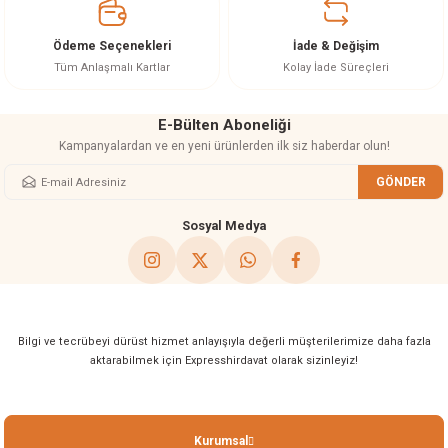
Ürün bilgilerinde hatalar bulunuyor.
Ürün fiyatı diğer sitelerden daha pahalı.
Ödeme Seçenekleri
İade & Değişim
Bu ürüne benzer farklı alternatifler olmalı.
Tüm Anlaşmalı Kartlar
Kolay İade Süreçleri
E-Bülten Aboneliği
Kampanyalardan ve en yeni ürünlerden ilk siz haberdar olun!
GÖNDER
Gönder
Sosyal Medya
Bilgi ve tecrübeyi dürüst hizmet anlayışıyla değerli müşterilerimize daha fazla
aktarabilmek için Expresshirdavat olarak sizinleyiz!
Kurumsal