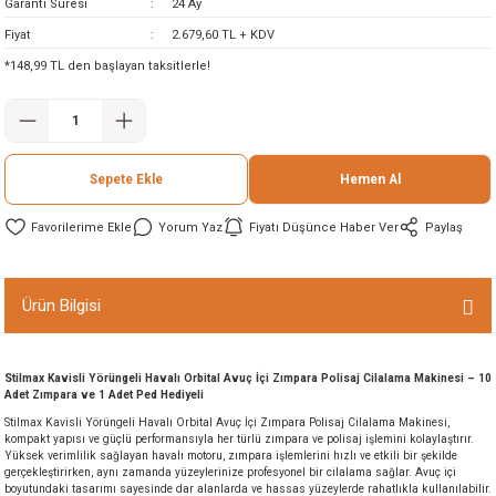
Garanti Süresi
24 Ay
ineleri
Fiyat
2.679,60 TL + KDV
*148,99 TL den başlayan taksitlerle!
eri
Sepete Ekle
Hemen Al
Yorum Yaz
Fiyatı Düşünce Haber Ver
Paylaş
i
Ürün Bilgisi
eri
Stilmax Kavisli Yörüngeli Havalı Orbital Avuç İçi Zımpara Polisaj Cilalama Makinesi – 10
Adet Zımpara ve 1 Adet Ped Hediyeli
akinesi
Stilmax Kavisli Yörüngeli Havalı Orbital Avuç İçi Zımpara Polisaj Cilalama Makinesi,
kompakt yapısı ve güçlü performansıyla her türlü zımpara ve polisaj işlemini kolaylaştırır.
Yüksek verimlilik sağlayan havalı motoru, zımpara işlemlerini hızlı ve etkili bir şekilde
ncaları
gerçekleştirirken, aynı zamanda yüzeylerinize profesyonel bir cilalama sağlar. Avuç içi
boyutundaki tasarımı sayesinde dar alanlarda ve hassas yüzeylerde rahatlıkla kullanılabilir.