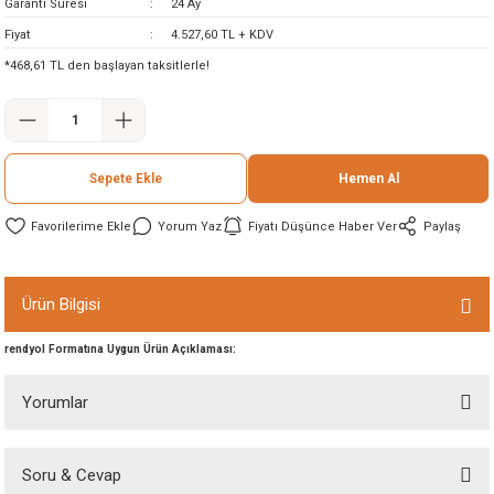
Garanti Süresi
24 Ay
ineleri
Fiyat
4.527,60 TL + KDV
*468,61 TL den başlayan taksitlerle!
eri
Sepete Ekle
Hemen Al
Yorum Yaz
Fiyatı Düşünce Haber Ver
Paylaş
i
Ürün Bilgisi
rendyol Formatına Uygun Ürün Açıklaması:
eri
Yorumlar
akinesi
ncaları
Soru & Cevap
Bu ürüne ilk yorumu siz yapın!