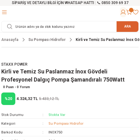
SİPARİŞ VE DETAYLI BİLGİ İÇİN WHATSAP HATTI : 📞 0850 309 69 37
Geri Dön
Geri Dön
Geri Dön
Geri Dön
Geri Dön
Geri Dön
Geri Dön
Geri Dön
Geri Dön
Geri Dön
Geri Dön
Geri Dön
r
alama Cihazları
manları
 Tezgahları
ineleri
Aletleri
ri
Hidrofor
h ve Arabalar
anyo Malzemeleri
ARA
Anasayfa
Su Pompası Hidrofor
Kirli ve Temiz Su Paslanmaz İnox G
rü
ta Testereler
eri
lar
yici
tör
ineleri
mpası
arı
ma Kesme Makineleri
azları
ve Ekipmanlar
i
Yıkamalar
ı
 Pompası
gıç Pompa
STAXX POWER
Kirli ve Temiz Su Paslanmaz İnox Gövdeli
ı
ici
ıştırıcı Mikser
i
orları
Profesyonel Dalgıç Pompa Şamandıralı 750Watt
ı
eri
e
rlar
Pompaları
0 Puan - 0 Yorum
4.324,32 TL
%20
5.433,12 TL
ıkma Makinesi
e
ası
Stok Durumu
Stokta Var
Makinesi
akineleri
Kategori
Su Pompası Hidrofor
Barkod Kodu
INOX750
ruğu Testereler
letleri