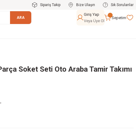
Sipariş Takip
Bize Ulaşın
Sık Sorulanlar
Giriş Yap
Sepetim
ARA
Veya Üye Ol
arça Soket Seti Oto Araba Tamir Takımı
L