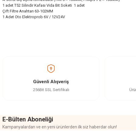
1 adet T52 Silindir Kafası Vida Bit Soketi 1 adet
Çift Filtre Anahtarı 63-102MM
1 Adet Oto Elektroprob 6V / 12V24V
Bu ürünün fiyat bilgisi, resim, ürün açıklamalarında ve diğer konularda yetersi
Görüş ve önerileriniz için teşekkür ederiz.
Ürün resmi kalitesiz, bozuk veya görüntülenemiyor.
Ürün açıklamasında eksik bilgiler bulunuyor.
Ürün bilgilerinde hatalar bulunuyor.
Güvenli Alışveriş
Ürün fiyatı diğer sitelerden daha pahalı.
256Bit SSL Sertifikalı
Ürü
Bu ürüne benzer farklı alternatifler olmalı.
E-Bülten Aboneliği
Kampanyalardan ve en yeni ürünlerden ilk siz haberdar olun!