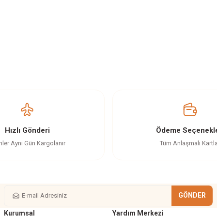
z gördüğünüz noktaları öneri formunu kullanarak tarafımıza iletebilirsiniz.
Ürün hakkında henüz soru sorulmamış.
Bu ürüne ilk yorumu siz yapın!
Yorum Yaz
Soru Sor
Hızlı Gönderi
Ödeme Seçenekle
nler Aynı Gün Kargolanır
Tüm Anlaşmalı Kartl
GÖNDER
Kurumsal
Yardım Merkezi
Gönder