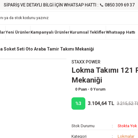
SİPARİŞ VE DETAYLI BİLGİ İÇİN WHATSAP HATTI : 📞 0850 309 69 37
lar
Yeni Ürünler
Kampanyalı Ürünler
Kurumsal Teklifler
Whatsapp Hattı
a Soket Seti Oto Araba Tamir Takımı Mekaniği
STAXX POWER
Lokma Takımı 121 P
Mekaniği
0 Puan - 0 Yorum
3.104,64 TL
%3
3.215,52 T
Stok Durumu
Stokta Yok
Kategori
Lokmalar