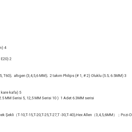
m) 4
 E20) 2
, T60); altıgen (3,4,5,6 MM); 2 takım Philips (# 1, # 2) Oluklu (5.5; 6.5MM) 3
 kare kafa) 5
.5 MM Serisi 5, 12,5 MM Serisi 10 ) 1 Adet 6.3MM serisi
Şekli（T-10,T-15,T-20,T-25,T-27,T -30,T-40);Hex Allen（3,4,5,6MM）；Pozi-