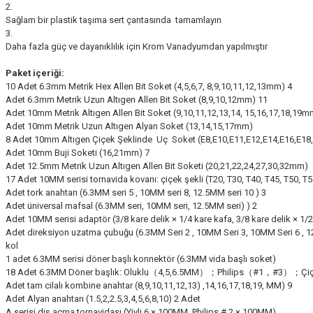
2.
Sağlam bir plastik taşıma sert çantasında tamamlayın
3.
Daha fazla güç ve dayanıklılık için Krom Vanadyumdan yapılmıştır
Paket içeriği:
10 Adet 6.3mm Metrik Hex Allen Bit Soket (4,5,6,7, 8,9,10,11,12,13mm) 4
Adet 6.3mm Metrik Uzun Altıgen Allen Bit Soket (8,9,10,12mm) 11
Adet 10mm Metrik Altıgen Allen Bit Soket (9,10,11,12,13,14, 15,16,17,18,19m
Adet 10mm Metrik Uzun Altıgen Alyan Soket (13,14,15,17mm)
8 Adet 10mm Altıgen Çiçek Şeklinde Uç Soket (E8,E10,E11,E12,E14,E16,E18,
Adet 10mm Buji Soketi (16,21mm) 7
Adet 12.5mm Metrik Uzun Altıgen Allen Bit Soketi (20,21,22,24,27,30,32mm)
17 Adet 10MM serisi tornavida kovanı: çiçek şekli (T20, T30, T40, T45, T50, T55
Adet tork anahtarı (6.3MM seri 5 , 10MM seri 8, 12.5MM seri 10 ) 3
Adet üniversal mafsal (6.3MM seri, 10MM seri, 12.5MM seri) ) 2
Adet 10MM serisi adaptör (3/8 kare delik × 1/4 kare kafa, 3/8 kare delik × 1/2
Adet direksiyon uzatma çubuğu (6.3MM Seri 2 , 10MM Seri 3, 10MM Seri 6 , 12
kol
1 adet 6.3MM serisi döner başlı konnektör (6.3MM vida başlı soket)
18 Adet 6.3MM Döner başlık: Oluklu（4,5,6.5MM）；Philips（#1，#3）；Çiçek 
Adet tam cilalı kombine anahtar (8,9,10,11,12,13) ,14,16,17,18,19, MM) 9
Adet Alyan anahtarı (1.5,2,2.5,3,4,5,6,8,10) 2 Adet
A serisi diş açma tornavidası (Yivli 6 × 100MM, Philips # 2 × 100MM)