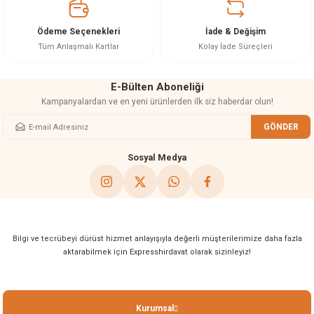
Ürün bilgilerinde hatalar bulunuyor.
Ürün fiyatı diğer sitelerden daha pahalı.
Ödeme Seçenekleri
İade & Değişim
Bu ürüne benzer farklı alternatifler olmalı.
Tüm Anlaşmalı Kartlar
Kolay İade Süreçleri
E-Bülten Aboneliği
Kampanyalardan ve en yeni ürünlerden ilk siz haberdar olun!
GÖNDER
Gönder
Sosyal Medya
Bilgi ve tecrübeyi dürüst hizmet anlayışıyla değerli müşterilerimize daha fazla
aktarabilmek için Expresshirdavat olarak sizinleyiz!
Kurumsal