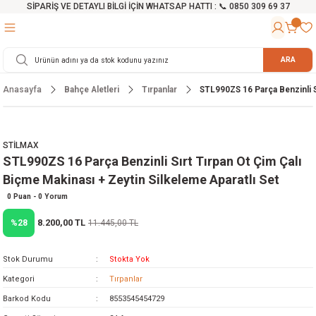
SİPARİŞ VE DETAYLI BİLGİ İÇİN WHATSAP HATTI : 📞 0850 309 69 37
Geri Dön
Geri Dön
Geri Dön
Geri Dön
Geri Dön
Geri Dön
Geri Dön
Geri Dön
Geri Dön
Geri Dön
Geri Dön
Geri Dön
r
alama Cihazları
manları
 Tezgahları
ineleri
Aletleri
ri
Hidrofor
h ve Arabalar
anyo Malzemeleri
ARA
Anasayfa
Bahçe Aletleri
Tırpanlar
STL990ZS 16 Parça Benzinli Sı
rü
ta Testereler
eri
lar
yici
tör
ineleri
mpası
arı
ma Kesme Makineleri
azları
ve Ekipmanlar
i
Yıkamalar
ı
 Pompası
gıç Pompa
STİLMAX
STL990ZS 16 Parça Benzinli Sırt Tırpan Ot Çim Çalı
ı
ici
ıştırıcı Mikser
i
orları
Biçme Makinası + Zeytin Silkeleme Aparatlı Set
ı
eri
e
rlar
Pompaları
0 Puan - 0 Yorum
8.200,00 TL
%28
11.445,00 TL
ıkma Makinesi
e
ası
Stok Durumu
Stokta Yok
Makinesi
akineleri
Kategori
Tırpanlar
Barkod Kodu
8553545454729
ruğu Testereler
letleri