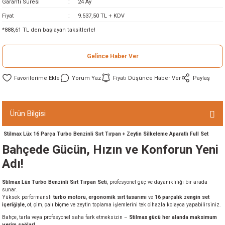
Garanti Süresi
24 Ay
ineleri
Fiyat
9.537,50 TL + KDV
*888,61 TL den başlayan taksitlerle!
eri
Gelince Haber Ver
Yorum Yaz
Fiyatı Düşünce Haber Ver
Paylaş
Ürün Bilgisi
Stilmax Lüx 16 Parça Turbo Benzinli Sırt Tırpan + Zeytin Silkeleme Aparatlı Full Set
i
Bahçede Gücün, Hızın ve Konforun Yeni
Adı!
eri
Stilmax Lüx Turbo Benzinli Sırt Tırpan Seti
, profesyonel güç ve dayanıklılığı bir arada
akinesi
sunar.
Yüksek performanslı
turbo motoru
,
ergonomik sırt tasarımı
ve
16 parçalık zengin set
içeriğiyle
, ot, çim, çalı biçme ve zeytin toplama işlemlerini tek cihazla kolayca yapabilirsiniz.
ncaları
Bahçe, tarla veya profesyonel saha fark etmeksizin –
Stilmax gücü her alanda maksimum
verim sağlar!