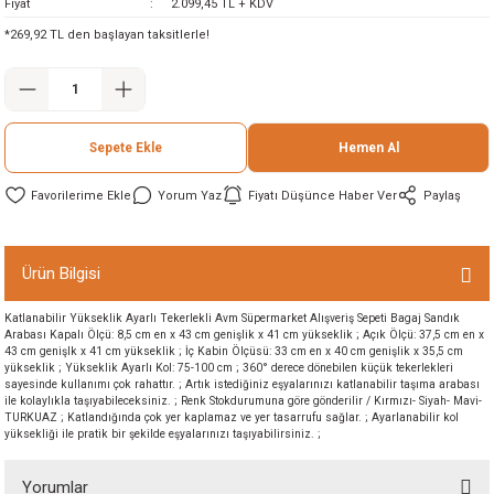
Fiyat
2.099,45 TL + KDV
ineleri
*269,92 TL den başlayan taksitlerle!
eri
Sepete Ekle
Hemen Al
Yorum Yaz
Fiyatı Düşünce Haber Ver
Paylaş
Ürün Bilgisi
i
Katlanabilir Yükseklik Ayarlı Tekerlekli Avm Süpermarket Alışveriş Sepeti Bagaj Sandık
Arabası Kapalı Ölçü: 8,5 cm en x 43 cm genişlik x 41 cm yükseklik ; Açık Ölçü: 37,5 cm en x
eri
43 cm genişlk x 41 cm yükseklik ; İç Kabin Ölçüsü: 33 cm en x 40 cm genişlik x 35,5 cm
yükseklik ; Yükseklik Ayarlı Kol: 75-100 cm ; 360° derece dönebilen küçük tekerlekleri
sayesinde kullanımı çok rahattır. ; Artık istediğiniz eşyalarınızı katlanabilir taşıma arabası
ile kolaylıkla taşıyabileceksiniz. ; Renk Stokdurumuna göre gönderilir / Kırmızı- Siyah- Mavi-
akinesi
TURKUAZ ; Katlandığında çok yer kaplamaz ve yer tasarrufu sağlar. ; Ayarlanabilir kol
yüksekliği ile pratik bir şekilde eşyalarınızı taşıyabilirsiniz. ;
ncaları
Yorumlar