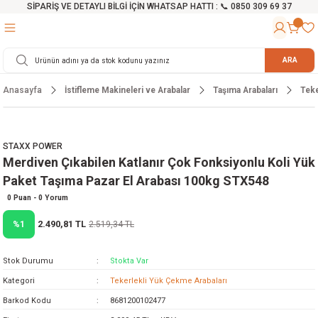
SİPARİŞ VE DETAYLI BİLGİ İÇİN WHATSAP HATTI : 📞 0850 309 69 37
Geri Dön
Geri Dön
Geri Dön
Geri Dön
Geri Dön
Geri Dön
Geri Dön
Geri Dön
Geri Dön
Geri Dön
Geri Dön
Geri Dön
r
alama Cihazları
manları
 Tezgahları
ineleri
Aletleri
ri
Hidrofor
h ve Arabalar
anyo Malzemeleri
ARA
Anasayfa
İstifleme Makineleri ve Arabalar
Taşıma Arabaları
Teke
rü
ta Testereler
eri
lar
yici
tör
ineleri
mpası
arı
ma Kesme Makineleri
azları
ve Ekipmanlar
i
Yıkamalar
ı
 Pompası
gıç Pompa
STAXX POWER
Merdiven Çıkabilen Katlanır Çok Fonksiyonlu Koli Yük
ı
ici
ıştırıcı Mikser
i
orları
Paket Taşıma Pazar El Arabası 100kg STX548
ı
eri
e
rlar
Pompaları
0 Puan - 0 Yorum
2.490,81 TL
%1
2.519,34 TL
ıkma Makinesi
e
ası
Stok Durumu
Stokta Var
Makinesi
akineleri
Kategori
Tekerlekli Yük Çekme Arabaları
Barkod Kodu
8681200102477
ruğu Testereler
letleri