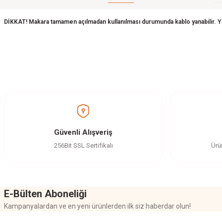
DİKKAT! Makara tamamen açılmadan kullanılması durumunda kablo yanabilir. Yang
Bu ürünün fiyat bilgisi, resim, ürün açıklamalarında ve diğer konularda yetersi
Görüş ve önerileriniz için teşekkür ederiz.
Ürün resmi kalitesiz, bozuk veya görüntülenemiyor.
Ürün açıklamasında eksik bilgiler bulunuyor.
Ürün bilgilerinde hatalar bulunuyor.
Güvenli Alışveriş
Ürün fiyatı diğer sitelerden daha pahalı.
256Bit SSL Sertifikalı
Ürü
Bu ürüne benzer farklı alternatifler olmalı.
E-Bülten Aboneliği
Kampanyalardan ve en yeni ürünlerden ilk siz haberdar olun!