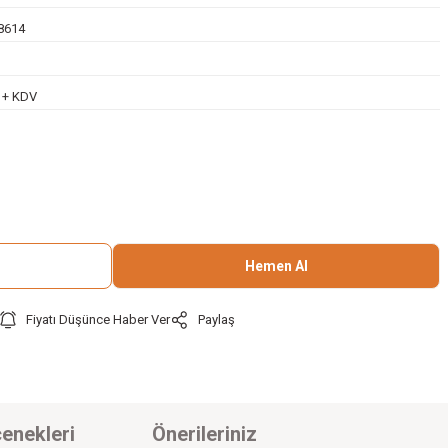
8614
L + KDV
Hemen Al
Fiyatı Düşünce Haber Ver
Paylaş
enekleri
Önerileriniz