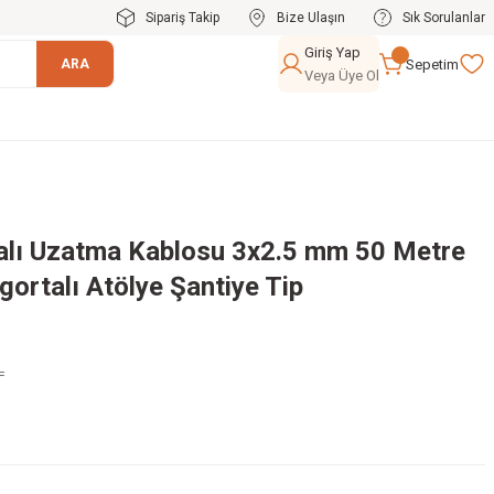
Sipariş Takip
Bize Ulaşın
Sık Sorulanlar
Giriş Yap
Sepetim
ARA
Veya Üye Ol
alı Uzatma Kablosu 3x2.5 mm 50 Metre
gortalı Atölye Şantiye Tip
L