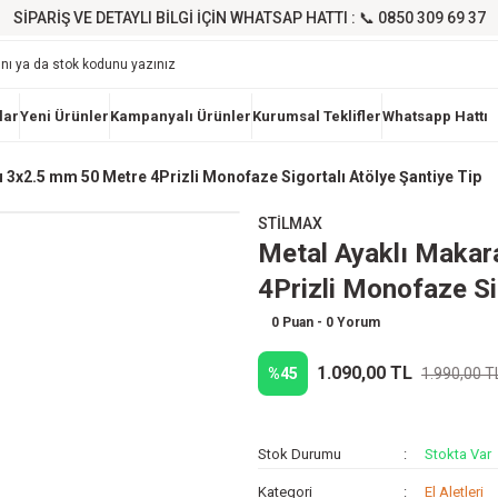
SİPARİŞ VE DETAYLI BİLGİ İÇİN WHATSAP HATTI : 📞 0850 309 69 37
lar
Yeni Ürünler
Kampanyalı Ürünler
Kurumsal Teklifler
Whatsapp Hattı
 3x2.5 mm 50 Metre 4Prizli Monofaze Sigortalı Atölye Şantiye Tip
STİLMAX
Metal Ayaklı Makar
4Prizli Monofaze Si
0 Puan - 0 Yorum
1.090,00 TL
%45
1.990,00 T
Stok Durumu
Stokta Var
Kategori
El Aletleri