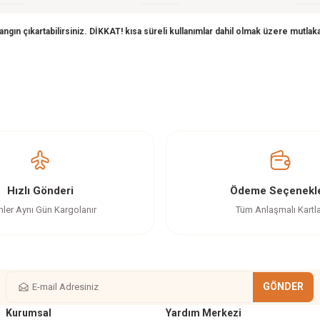
ın çıkartabilirsiniz. DİKKAT! kısa süreli kullanımlar dahil olmak üzere mutlaka
z gördüğünüz noktaları öneri formunu kullanarak tarafımıza iletebilirsiniz.
Ürün hakkında henüz soru sorulmamış.
Bu ürüne ilk yorumu siz yapın!
Yorum Yaz
Soru Sor
Hızlı Gönderi
Ödeme Seçenekle
nler Aynı Gün Kargolanır
Tüm Anlaşmalı Kartl
GÖNDER
Kurumsal
Yardım Merkezi
Gönder