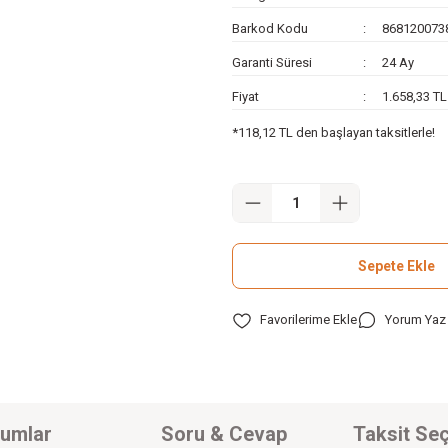
Barkod Kodu
868120073
Garanti Süresi
24 Ay
Fiyat
1.658,33 T
*118,12 TL den başlayan taksitlerle!
Sepete Ekle
Yorum Yaz
umlar
Soru & Cevap
Taksit Seç