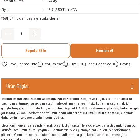
Garanti Süresi
24 Ay
ineleri
Fiyat
6.912,50 TL + KDV
*681,57 TL den başlayan taksitlerle!
eri
Sepete Ekle
Hemen Al
Yorum Yaz
Fiyatı Düşünce Haber Ver
Paylaş
i
Ürün Bilgisi
Stilmax Metal Dişli Sistem Otomatik Paket Hidrofor Seti
, ev ve küçük apartmanlarda su
eri
basıncını artırmak, su akışını stabil hale getirmek ve kesintisiz kullanım sağlamak için
geliştirilmiş güçlü bir hidrofor çözümüdür. Dayanıklı
1.5HP paslanmaz gövdeli, bakır sargılı
jet motor
, yüksek performans ve uzun ömür sunarken;
24 litrelik hidrofor tankı
, sistemin
akinesi
daha verimli ve sessiz çalışmasını sağlar.
Metal dişli yapısı sayesinde klasik plastik dişli sistemlere göre çok daha dayanıklı olan bu
ncaları
hidrofor seti, uzun süreli yoğun kullanımlarda bile aşınmaya karşı güçlü bir performans
gösterir. Otomatik kontrol sistemi ise su kullanımına göre kendi kendine devreye girip
çıkarak maksimum konfor sağlar.