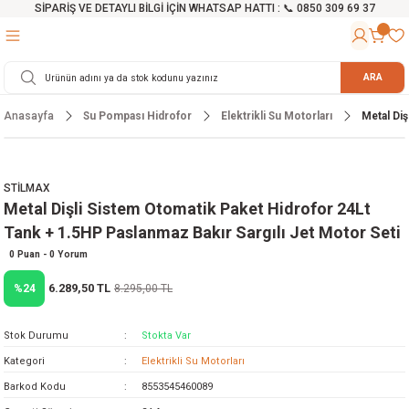
SİPARİŞ VE DETAYLI BİLGİ İÇİN WHATSAP HATTI : 📞 0850 309 69 37
Geri Dön
Geri Dön
Geri Dön
Geri Dön
Geri Dön
Geri Dön
Geri Dön
Geri Dön
Geri Dön
Geri Dön
Geri Dön
Geri Dön
r
alama Cihazları
manları
 Tezgahları
ineleri
Aletleri
ri
Hidrofor
h ve Arabalar
anyo Malzemeleri
ARA
Anasayfa
Su Pompası Hidrofor
Elektrikli Su Motorları
Metal Diş
rü
ta Testereler
eri
lar
yici
tör
ineleri
mpası
arı
ma Kesme Makineleri
azları
ve Ekipmanlar
i
Yıkamalar
ı
 Pompası
gıç Pompa
STİLMAX
Metal Dişli Sistem Otomatik Paket Hidrofor 24Lt
ı
ici
ıştırıcı Mikser
i
orları
Tank + 1.5HP Paslanmaz Bakır Sargılı Jet Motor Seti
ı
eri
e
rlar
Pompaları
0 Puan - 0 Yorum
6.289,50 TL
%24
8.295,00 TL
ıkma Makinesi
e
ası
Stok Durumu
Stokta Var
Makinesi
akineleri
Kategori
Elektrikli Su Motorları
Barkod Kodu
8553545460089
ruğu Testereler
letleri