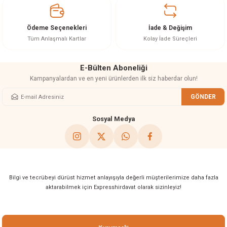
Ürün bilgilerinde hatalar bulunuyor.
Ürün fiyatı diğer sitelerden daha pahalı.
Ödeme Seçenekleri
İade & Değişim
Bu ürüne benzer farklı alternatifler olmalı.
Tüm Anlaşmalı Kartlar
Kolay İade Süreçleri
E-Bülten Aboneliği
Kampanyalardan ve en yeni ürünlerden ilk siz haberdar olun!
GÖNDER
Gönder
Sosyal Medya
Bilgi ve tecrübeyi dürüst hizmet anlayışıyla değerli müşterilerimize daha fazla
aktarabilmek için Expresshirdavat olarak sizinleyiz!