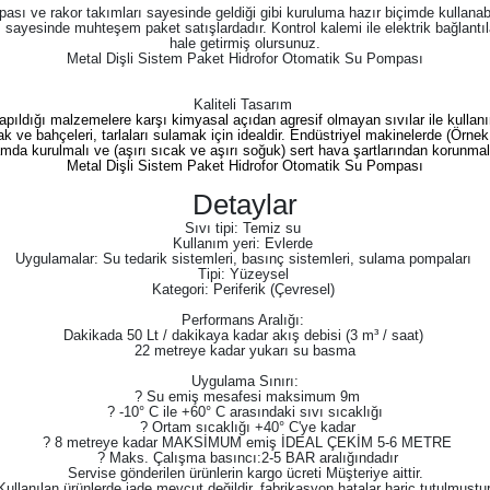
mpası ve rakor takımları sayesinde geldiği gibi kuruluma hazır biçimde kullan
ayesinde muhteşem paket satışlardadır. Kontrol kalemi ile elektrik bağlantıları
hale getirmiş olursunuz.
Metal Dişli Sistem Paket Hidrofor Otomatik Su Pompası
Kaliteli Tasarım
pıldığı malzemelere karşı kimyasal açıdan agresif olmayan sıvılar ile kullan
mak ve bahçeleri, tarlaları sulamak için idealdir. Endüstriyel makinelerde (Ör
amda kurulmalı ve (aşırı sıcak ve aşırı soğuk) sert hava şartlarından korunmalı
Metal Dişli Sistem Paket Hidrofor Otomatik Su Pompası
Detaylar
Sıvı tipi: Temiz su
Kullanım yeri: Evlerde
Uygulamalar: Su tedarik sistemleri, basınç sistemleri, sulama pompaları
Tipi: Yüzeysel
Kategori: Periferik (Çevresel)
Performans Aralığı:
Dakikada 50 Lt / dakikaya kadar akış debisi (3 m³ / saat)
22 metreye kadar yukarı su basma
Uygulama Sınırı:
? Su emiş mesafesi maksimum 9m
? -10° C ile +60° C arasındaki sıvı sıcaklığı
? Ortam sıcaklığı +40° C'ye kadar
? 8 metreye kadar MAKSİMUM emiş İDEAL ÇEKİM 5-6 METRE
? Maks. Çalışma basıncı:2-5 BAR aralığındadır
Servise gönderilen ürünlerin kargo ücreti Müşteriye aittir.
Kullanılan ürünlerde iade mevcut değildir, fabrikasyon hatalar hariç tutulmuştur