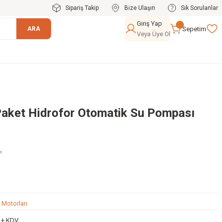
Sipariş Takip
Bize Ulaşın
Sık Sorulanlar
Giriş Yap
Sepetim
ARA
Veya Üye Ol
 Paket Hidrofor Otomatik Su Pompası
L
u Motorları
L + KDV