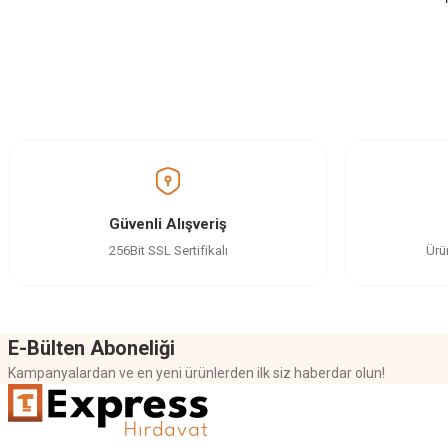
Bu ürünün fiyat bilgisi, resim, ürün açıklamalarında ve diğer konularda yetersi
Görüş ve önerileriniz için teşekkür ederiz.
Paket Set
Ürün resmi kalitesiz, bozuk veya görüntülenemiyor.
Ürün açıklamasında eksik bilgiler bulunuyor.
Set olarak geldi, kurduk çalışıyor sorun yok
Ürün bilgilerinde hatalar bulunuyor.
Güvenli Alışveriş
Ç... D... | 03/08/2024
Ürün fiyatı diğer sitelerden daha pahalı.
256Bit SSL Sertifikalı
Ürü
Bu ürüne benzer farklı alternatifler olmalı.
Yorum Yaz
E-Bülten Aboneliği
Kampanyalardan ve en yeni ürünlerden ilk siz haberdar olun!