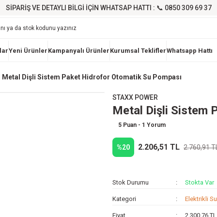
SİPARİŞ VE DETAYLI BİLGİ İÇİN WHATSAP HATTI : 📞 0850 309 69 37
lar
Yeni Ürünler
Kampanyalı Ürünler
Kurumsal Teklifler
Whatsapp Hattı
Metal Dişli Sistem Paket Hidrofor Otomatik Su Pompası
STAXX POWER
Metal Dişli Sistem
5 Puan - 1 Yorum
2.206,51 TL
%20
2.760,91 T
Stok Durumu
Stokta Var
Kategori
Elektrikli S
Fiyat
2.300,76 T