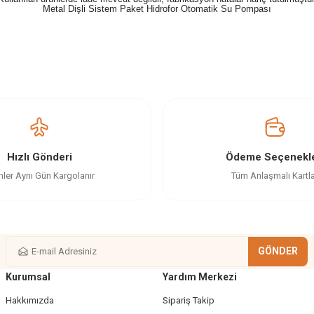
Metal Dişli Sistem Paket Hidrofor Otomatik Su Pompası
z gördüğünüz noktaları öneri formunu kullanarak tarafımıza iletebilirsiniz.
Ürün hakkında henüz soru sorulmamış.
Soru Sor
Hızlı Gönderi
Ödeme Seçenekle
nler Aynı Gün Kargolanır
Tüm Anlaşmalı Kartl
GÖNDER
Kurumsal
Yardım Merkezi
Gönder
Hakkımızda
Sipariş Takip