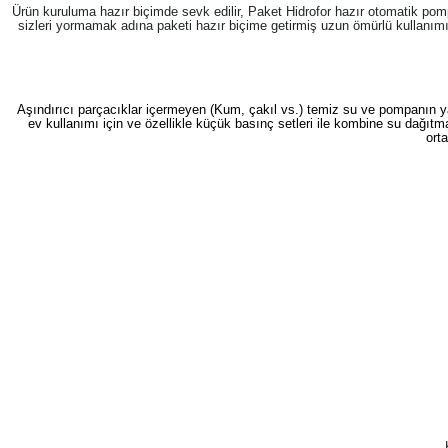
Ürün kuruluma hazır biçimde sevk edilir, Paket Hidrofor hazır otomatik po
sizleri yormamak adına paketi hazır biçime getirmiş uzun ömürlü kullanımı s
Aşındırıcı parçacıklar içermeyen (Kum, çakıl vs.) temiz su ve pompanın ya
ev kullanımı için ve özellikle küçük basınç setleri ile kombine su dağıt
ort