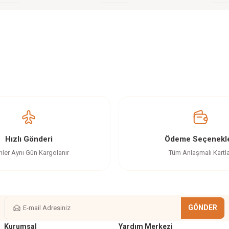
z gördüğünüz noktaları öneri formunu kullanarak tarafımıza iletebilirsiniz.
Ürün hakkında henüz soru sorulmamış.
Bu ürüne ilk yorumu siz yapın!
Yorum Yaz
Soru Sor
Hızlı Gönderi
Ödeme Seçenekle
nler Aynı Gün Kargolanır
Tüm Anlaşmalı Kartl
GÖNDER
Kurumsal
Yardım Merkezi
Gönder