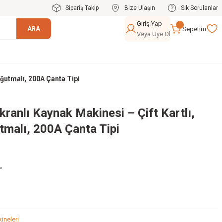
Sipariş Takip
Bize Ulaşın
Sık Sorulanlar
Giriş Yap
Sepetim
ARA
Veya Üye Ol
oğutmalı, 200A Çanta Tipi
ranlı Kaynak Makinesi – Çift Kartlı,
tmalı, 200A Çanta Tipi
L
ineleri