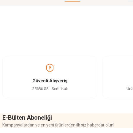
Bu ürünün fiyat bilgisi, resim, ürün açıklamalarında ve diğer konularda yetersi
Görüş ve önerileriniz için teşekkür ederiz.
Ürün resmi kalitesiz, bozuk veya görüntülenemiyor.
Ürün açıklamasında eksik bilgiler bulunuyor.
Ürün bilgilerinde hatalar bulunuyor.
Güvenli Alışveriş
Ürün fiyatı diğer sitelerden daha pahalı.
256Bit SSL Sertifikalı
Ürü
Bu ürüne benzer farklı alternatifler olmalı.
E-Bülten Aboneliği
Kampanyalardan ve en yeni ürünlerden ilk siz haberdar olun!