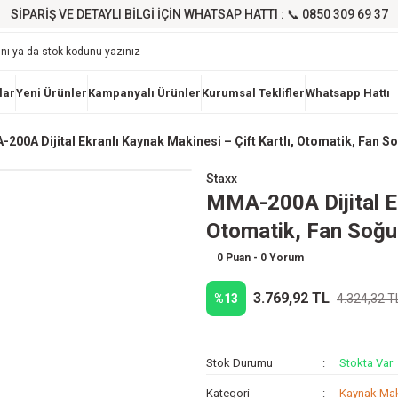
SİPARİŞ VE DETAYLI BİLGİ İÇİN WHATSAP HATTI : 📞 0850 309 69 37
lar
Yeni Ürünler
Kampanyalı Ürünler
Kurumsal Teklifler
Whatsapp Hattı
200A Dijital Ekranlı Kaynak Makinesi – Çift Kartlı, Otomatik, Fan S
Staxx
MMA-200A Dijital Ek
Otomatik, Fan Soğu
0 Puan - 0 Yorum
3.769,92 TL
%13
4.324,32 T
Stok Durumu
Stokta Var
Kategori
Kaynak Mak