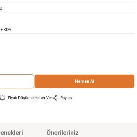
X
L + KDV
Hemen Al
Fiyatı Düşünce Haber Ver
Paylaş
enekleri
Önerileriniz