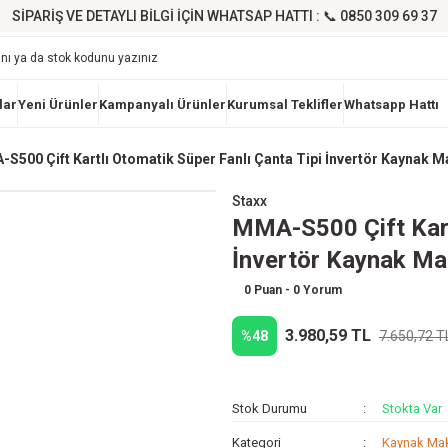
SİPARİŞ VE DETAYLI BİLGİ İÇİN WHATSAP HATTI : 📞 0850 309 69 37
lar
Yeni Ürünler
Kampanyalı Ürünler
Kurumsal Teklifler
Whatsapp Hattı
S500 Çift Kartlı Otomatik Süper Fanlı Çanta Tipi İnvertör Kaynak Ma
Staxx
MMA-S500 Çift Kartl
İnvertör Kaynak Mak
0 Puan - 0 Yorum
3.980,59 TL
%48
7.650,72 T
Stok Durumu
Stokta Var
Kategori
Kaynak Mak