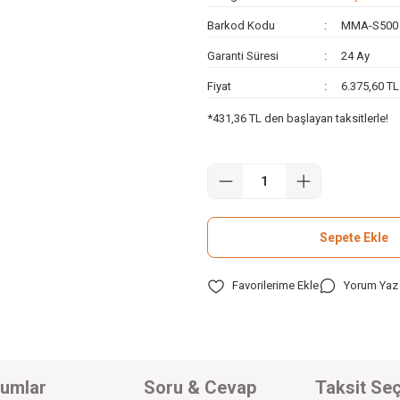
Barkod Kodu
MMA-S500
Garanti Süresi
24 Ay
Fiyat
6.375,60 T
*431,36 TL den başlayan taksitlerle!
Sepete Ekle
Yorum Yaz
umlar
Soru & Cevap
Taksit Seç