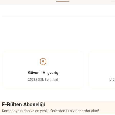
Bu ürünün fiyat bilgisi, resim, ürün açıklamalarında ve diğer konularda yetersi
Görüş ve önerileriniz için teşekkür ederiz.
Ürün resmi kalitesiz, bozuk veya görüntülenemiyor.
Ürün açıklamasında eksik bilgiler bulunuyor.
Ürün bilgilerinde hatalar bulunuyor.
Güvenli Alışveriş
Ürün fiyatı diğer sitelerden daha pahalı.
256Bit SSL Sertifikalı
Ürü
Bu ürüne benzer farklı alternatifler olmalı.
E-Bülten Aboneliği
Kampanyalardan ve en yeni ürünlerden ilk siz haberdar olun!