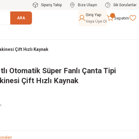
Sipariş Takip
Bize Ulaşın
Sık Sorulanlar
Giriş Yap
Sepetim
ARA
Veya Üye Ol
kinesi Çift Hızlı Kaynak
ı Otomatik Süper Fanlı Çanta Tipi
inesi Çift Hızlı Kaynak
L
ineleri