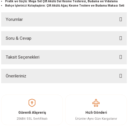
Pratik ve Güçlü: Mega Set Çift Akülü Dal Kesme Testeresi, Budama ve Vidalama
akineleri
Bahçe İşlerinizi Kolaylaştırın: Çift Akülü Ağaç Kesme Testere ve Budama Makası Seti
Yorumlar
ancası
Soru & Cevap
Bu ürüne ilk yorumu siz yapın!
Taksit Seçenekleri
Yorum Yaz
Ürün hakkında henüz soru sorulmamış.
eri
 Üfleme Makinesi
Önerileriniz
Soru Sor
Bu ürünün fiyat bilgisi, resim, ürün açıklamalarında ve diğer konularda
leri
yetersiz gördüğünüz noktaları öneri formunu kullanarak tarafımıza
iletebilirsiniz.
Görüş ve önerileriniz için teşekkür ederiz.
Güvenli Alışveriş
Hızlı Gönderi
Ürün resmi kalitesiz, bozuk veya görüntülenemiyor.
256Bit SSL Sertifikalı
Ürünler Aynı Gün Kargolanır
Ürün açıklamasında eksik bilgiler bulunuyor.