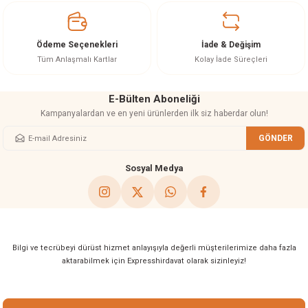
Ürün bilgilerinde hatalar bulunuyor.
Ürün fiyatı diğer sitelerden daha pahalı.
Ödeme Seçenekleri
İade & Değişim
Bu ürüne benzer farklı alternatifler olmalı.
Tüm Anlaşmalı Kartlar
Kolay İade Süreçleri
E-Bülten Aboneliği
Kampanyalardan ve en yeni ürünlerden ilk siz haberdar olun!
GÖNDER
Gönder
Sosyal Medya
Bilgi ve tecrübeyi dürüst hizmet anlayışıyla değerli müşterilerimize daha fazla
aktarabilmek için Expresshirdavat olarak sizinleyiz!