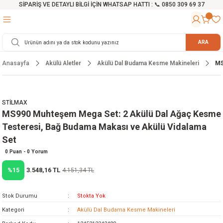
SİPARİŞ VE DETAYLI BİLGİ İÇİN WHATSAP HATTI : 📞 0850 309 69 37
Geri Dön
Geri Dön
Geri Dön
Geri Dön
Geri Dön
Geri Dön
Geri Dön
Geri Dön
Geri Dön
Geri Dön
Geri Dön
Geri Dön
r
alama Cihazları
manları
 Tezgahları
ineleri
Aletleri
ri
Hidrofor
h ve Arabalar
anyo Malzemeleri
ARA
Anasayfa
Akülü Aletler
Akülü Dal Budama Kesme Makineleri
MS
rü
ta Testereler
eri
lar
yici
tör
ineleri
mpası
arı
ma Kesme Makineleri
azları
ve Ekipmanlar
i
Yıkamalar
ı
 Pompası
gıç Pompa
STİLMAX
MS990 Muhteşem Mega Set: 2 Akülü Dal Ağaç Kesme
ı
ici
ıştırıcı Mikser
i
orları
Testeresi, Bağ Budama Makası ve Akülü Vidalama
Set
ı
eri
e
rlar
Pompaları
0 Puan - 0 Yorum
ıkma Makinesi
e
ası
3.548,16 TL
%15
4.151,34 TL
Makinesi
akineleri
Stok Durumu
Stokta Yok
Kategori
Akülü Dal Budama Kesme Makineleri
ruğu Testereler
letleri