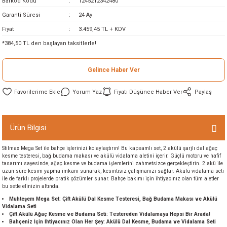
Barkod Kodu
1245212342480
ineleri
Garanti Süresi
24 Ay
Fiyat
3.459,45 TL + KDV
eri
*384,50 TL den başlayan taksitlerle!
Gelince Haber Ver
Yorum Yaz
Fiyatı Düşünce Haber Ver
Paylaş
Ürün Bilgisi
i
Stilmax Mega Set ile bahçe işlerinizi kolaylaştırın! Bu kapsamlı set, 2 akülü şarjlı dal ağaç
kesme testeresi, bağ budama makası ve akülü vidalama aletini içerir. Güçlü motoru ve hafif
eri
tasarımı sayesinde, ağaç kesme ve budama işlemlerini zahmetsizce gerçekleştirin. 2 akü ile
uzun süre kesim yapma imkanı sunarak, kesintisiz çalışmanızı sağlar. Akülü vidalama seti
ile de farklı projelerde pratik çözümler sunar. Bahçe bakımı için ihtiyacınız olan tüm aletler
akinesi
bu setle elinizin altında.
Muhteşem Mega Set: Çift Akülü Dal Kesme Testeresi, Bağ Budama Makası ve Akülü
Vidalama Seti
ncaları
Çift Akülü Ağaç Kesme ve Budama Seti: Testereden Vidalamaya Hepsi Bir Arada!
Bahçeniz İçin İhtiyacınız Olan Her Şey: Akülü Dal Kesme, Budama ve Vidalama Seti