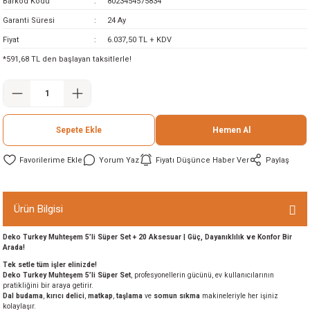
Barkod Kodu
8023454575834
ineleri
Garanti Süresi
24 Ay
Fiyat
6.037,50 TL + KDV
eri
*591,68 TL den başlayan taksitlerle!
Sepete Ekle
Hemen Al
Yorum Yaz
Fiyatı Düşünce Haber Ver
Paylaş
i
Ürün Bilgisi
eri
Deko Turkey Muhteşem 5’li Süper Set + 20 Aksesuar | Güç, Dayanıklılık ve Konfor Bir
Arada!
akinesi
Tek setle tüm işler elinizde!
Deko Turkey Muhteşem 5’li Süper Set
, profesyonellerin gücünü, ev kullanıcılarının
pratikliğini bir araya getirir.
ncaları
Dal budama
,
kırıcı delici
,
matkap
,
taşlama
ve
somun sıkma
makineleriyle her işiniz
kolaylaşır.