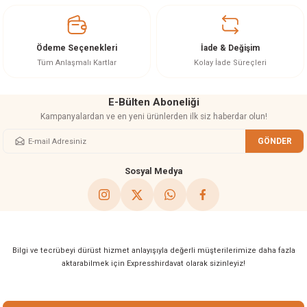
Ürün açıklamasında eksik bilgiler bulunuyor.
Ürün bilgilerinde hatalar bulunuyor.
Ürün fiyatı diğer sitelerden daha pahalı.
Ödeme Seçenekleri
İade & Değişim
Bu ürüne benzer farklı alternatifler olmalı.
Tüm Anlaşmalı Kartlar
Kolay İade Süreçleri
E-Bülten Aboneliği
Kampanyalardan ve en yeni ürünlerden ilk siz haberdar olun!
GÖNDER
Gönder
Sosyal Medya
Bilgi ve tecrübeyi dürüst hizmet anlayışıyla değerli müşterilerimize daha fazla
aktarabilmek için Expresshirdavat olarak sizinleyiz!