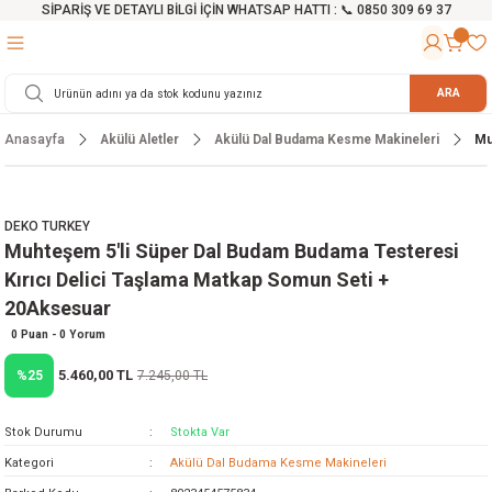
SİPARİŞ VE DETAYLI BİLGİ İÇİN WHATSAP HATTI : 📞 0850 309 69 37
Geri Dön
Geri Dön
Geri Dön
Geri Dön
Geri Dön
Geri Dön
Geri Dön
Geri Dön
Geri Dön
Geri Dön
Geri Dön
Geri Dön
r
alama Cihazları
manları
 Tezgahları
ineleri
Aletleri
ri
Hidrofor
h ve Arabalar
anyo Malzemeleri
ARA
Anasayfa
Akülü Aletler
Akülü Dal Budama Kesme Makineleri
Mu
rü
ta Testereler
eri
lar
yici
tör
ineleri
mpası
arı
ma Kesme Makineleri
azları
ve Ekipmanlar
i
Yıkamalar
ı
 Pompası
gıç Pompa
DEKO TURKEY
Muhteşem 5'li Süper Dal Budam Budama Testeresi
ı
ici
ıştırıcı Mikser
i
orları
Kırıcı Delici Taşlama Matkap Somun Seti +
20Aksesuar
ı
eri
e
rlar
Pompaları
0 Puan - 0 Yorum
ıkma Makinesi
e
ası
5.460,00 TL
%25
7.245,00 TL
Makinesi
akineleri
Stok Durumu
Stokta Var
Kategori
Akülü Dal Budama Kesme Makineleri
ruğu Testereler
letleri