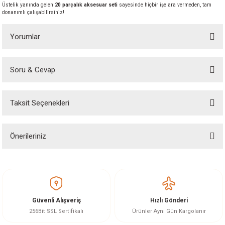
Üstelik yanında gelen
20 parçalık aksesuar seti
sayesinde hiçbir işe ara vermeden, tam
akineleri
donanımlı çalışabilirsiniz!
ancası
Yorumlar
Soru & Cevap
Bu ürüne ilk yorumu siz yapın!
Taksit Seçenekleri
Yorum Yaz
Ürün hakkında henüz soru sorulmamış.
eri
 Üfleme Makinesi
Önerileriniz
Soru Sor
leri
Bu ürünün fiyat bilgisi, resim, ürün açıklamalarında ve diğer konularda
yetersiz gördüğünüz noktaları öneri formunu kullanarak tarafımıza
iletebilirsiniz.
Görüş ve önerileriniz için teşekkür ederiz.
Güvenli Alışveriş
Hızlı Gönderi
Ürün resmi kalitesiz, bozuk veya görüntülenemiyor.
256Bit SSL Sertifikalı
Ürünler Aynı Gün Kargolanır