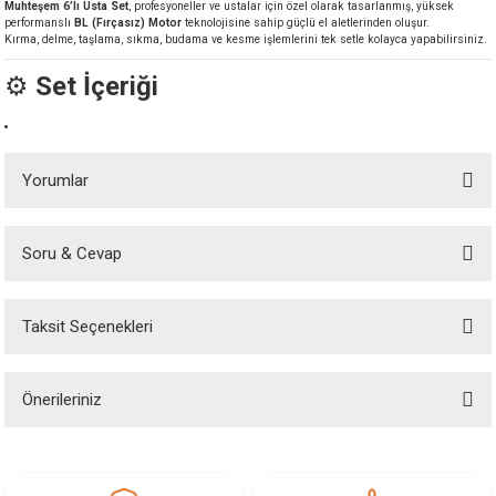
Muhteşem 6’lı Usta Set
, profesyoneller ve ustalar için özel olarak tasarlanmış, yüksek
akineleri
performanslı
BL (Fırçasız) Motor
teknolojisine sahip güçlü el aletlerinden oluşur.
Kırma, delme, taşlama, sıkma, budama ve kesme işlemlerini tek setle kolayca yapabilirsiniz.
ancası
⚙️
Set İçeriği
Yorumlar
eri
Soru & Cevap
Bu ürüne ilk yorumu siz yapın!
 Üfleme Makinesi
Taksit Seçenekleri
Yorum Yaz
Ürün hakkında henüz soru sorulmamış.
leri
Önerileriniz
Soru Sor
Bu ürünün fiyat bilgisi, resim, ürün açıklamalarında ve diğer konularda
yetersiz gördüğünüz noktaları öneri formunu kullanarak tarafımıza
iletebilirsiniz.