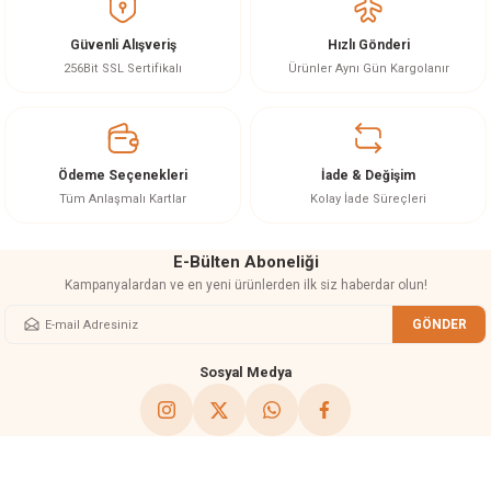
Görüş ve önerileriniz için teşekkür ederiz.
Güvenli Alışveriş
Hızlı Gönderi
Ürün resmi kalitesiz, bozuk veya görüntülenemiyor.
256Bit SSL Sertifikalı
Ürünler Aynı Gün Kargolanır
Ürün açıklamasında eksik bilgiler bulunuyor.
Ürün bilgilerinde hatalar bulunuyor.
Ürün fiyatı diğer sitelerden daha pahalı.
Ödeme Seçenekleri
İade & Değişim
Bu ürüne benzer farklı alternatifler olmalı.
Tüm Anlaşmalı Kartlar
Kolay İade Süreçleri
E-Bülten Aboneliği
Kampanyalardan ve en yeni ürünlerden ilk siz haberdar olun!
GÖNDER
Gönder
Sosyal Medya