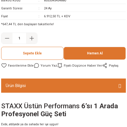
Barkod Kodu
8553545454880
ineleri
Garanti Süresi
24 Ay
Fiyat
6.912,50 TL + KDV
eri
*647,44 TL den başlayan taksitlerle!
Sepete Ekle
Hemen Al
Yorum Yaz
Fiyatı Düşünce Haber Ver
Paylaş
i
Ürün Bilgisi
eri
STAXX Üstün Performans
6’sı 1 Arada
akinesi
Profesyonel Güç Seti
ncaları
Evde, atölyede ya da sahada her işe uygun!