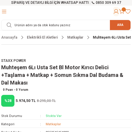
SİPARİŞ VE DETAYLI BİLGİ İÇİN WHATSAP HATTI : 📞 0850 309 69 37
Geri Dön
Geri Dön
Geri Dön
Geri Dön
Geri Dön
Geri Dön
Geri Dön
Geri Dön
Geri Dön
Geri Dön
Geri Dön
Geri Dön
r
alama Cihazları
manları
 Tezgahları
ineleri
Aletleri
ri
Hidrofor
h ve Arabalar
anyo Malzemeleri
ARA
Anasayfa
Elektrikli El Aletleri
Matkaplar
Muhteşem 6Lı Usta Set 
rü
ta Testereler
eri
lar
yici
tör
ineleri
mpası
arı
ma Kesme Makineleri
azları
ve Ekipmanlar
i
Yıkamalar
ı
 Pompası
gıç Pompa
STAXX POWER
Muhteşem 6Lı Usta Set Bl Motor Kırıcı Delici
ı
ici
ıştırıcı Mikser
i
orları
+Taşlama + Matkap + Somun Sıkma Dal Budama &
Dal Makası
ı
eri
e
rlar
Pompaları
0 Puan - 0 Yorum
ıkma Makinesi
e
ası
5.974,50 TL
%28
8.295,00 TL
Makinesi
akineleri
Stok Durumu
Stokta Var
Kategori
Matkaplar
ruğu Testereler
letleri