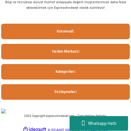
Bilgi ve tecrübeyi dürüst hizmet anlayışıyla değerli müşterilerimize daha fazla
aktarabilmek için Expresshirdavat olarak sizinleyiz!
Kurumsal
Yardım Merkezi
Kategoriler
Sözleşmeler
2024 Copyright expresshirdavat.com - Tüm Hakları Saklıdır.
Whatsapp Hattı
ideasoft
ile
e-