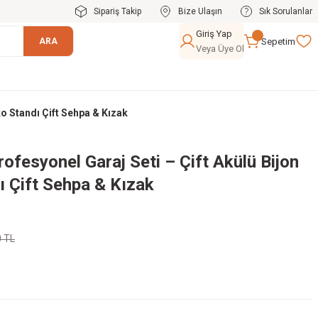
Sipariş Takip
Bize Ulaşın
Sık Sorulanlar
Giriş Yap
Sepetim
ARA
Veya Üye Ol
o Standı Çift Sehpa & Kızak
fesyonel Garaj Seti – Çift Akülü Bijon
ı Çift Sehpa & Kızak
0 TL