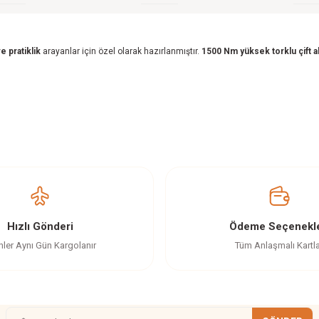
 pratiklik
arayanlar için özel olarak hazırlanmıştır.
1500 Nm yüksek torklu çift 
z gördüğünüz noktaları öneri formunu kullanarak tarafımıza iletebilirsiniz.
Ürün hakkında henüz soru sorulmamış.
Bu ürüne ilk yorumu siz yapın!
Yorum Yaz
Soru Sor
Hızlı Gönderi
Ödeme Seçenekle
nler Aynı Gün Kargolanır
Tüm Anlaşmalı Kartl