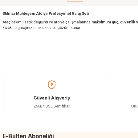
Stilmax Muhteşem Atölye Profesyonel Garaj Seti
Araç bakım, lastik değişimi ve atölye çalışmalarında
maksimum güç, güvenlik ve
kızak
ile garajınızda eksiksiz bir çözüm sunar.
Bu ürünün fiyat bilgisi, resim, ürün açıklamalarında ve diğer konularda yetersi
Görüş ve önerileriniz için teşekkür ederiz.
Ürün resmi kalitesiz, bozuk veya görüntülenemiyor.
Ürün açıklamasında eksik bilgiler bulunuyor.
Ürün bilgilerinde hatalar bulunuyor.
Güvenli Alışveriş
Ürün fiyatı diğer sitelerden daha pahalı.
256Bit SSL Sertifikalı
Ürü
Bu ürüne benzer farklı alternatifler olmalı.
E-Bülten Aboneliği