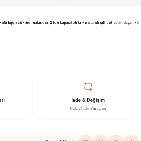
akülü bijon sökme makinesi
,
3 ton kapasiteli kriko standı çift sehpa
ve
dayanıklı
ri
İade & Değişim
ar
Kolay İade Süreçleri