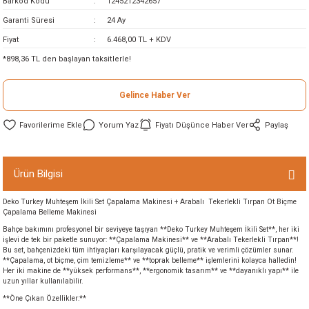
Barkod Kodu
1245212342657
ineleri
Garanti Süresi
24 Ay
Fiyat
6.468,00 TL + KDV
eri
*898,36 TL den başlayan taksitlerle!
Gelince Haber Ver
Yorum Yaz
Fiyatı Düşünce Haber Ver
Paylaş
Ürün Bilgisi
i
Deko Turkey Muhteşem İkili Set Çapalama Makinesi + Arabalı Tekerlekli Tırpan Ot Biçme
Çapalama Belleme Makinesi
eri
Bahçe bakımını profesyonel bir seviyeye taşıyan **Deko Turkey Muhteşem İkili Set**, her iki
işlevi de tek bir paketle sunuyor: **Çapalama Makinesi** ve **Arabalı Tekerlekli Tırpan**!
Bu set, bahçenizdeki tüm ihtiyaçları karşılayacak güçlü, pratik ve verimli çözümler sunar.
akinesi
**Çapalama, ot biçme, çim temizleme** ve **toprak belleme** işlemlerini kolayca halledin!
Her iki makine de **yüksek performans**, **ergonomik tasarım** ve **dayanıklı yapı** ile
uzun yıllar kullanılabilir.
ncaları
**Öne Çıkan Özellikler:**