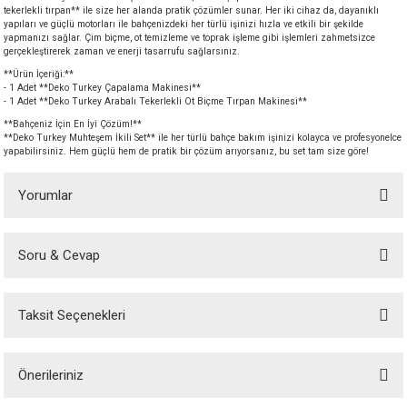
tekerlekli tırpan** ile size her alanda pratik çözümler sunar. Her iki cihaz da, dayanıklı
yapıları ve güçlü motorları ile bahçenizdeki her türlü işinizi hızla ve etkili bir şekilde
yapmanızı sağlar. Çim biçme, ot temizleme ve toprak işleme gibi işlemleri zahmetsizce
gerçekleştirerek zaman ve enerji tasarrufu sağlarsınız.
**Ürün İçeriği:**
- 1 Adet **Deko Turkey Çapalama Makinesi**
- 1 Adet **Deko Turkey Arabalı Tekerlekli Ot Biçme Tırpan Makinesi**
**Bahçeniz İçin En İyi Çözüm!**
**Deko Turkey Muhteşem İkili Set** ile her türlü bahçe bakım işinizi kolayca ve profesyonelce
yapabilirsiniz. Hem güçlü hem de pratik bir çözüm arıyorsanız, bu set tam size göre!
Yorumlar
Soru & Cevap
Bu ürüne ilk yorumu siz yapın!
Taksit Seçenekleri
Yorum Yaz
Ürün hakkında henüz soru sorulmamış.
Önerileriniz
Soru Sor