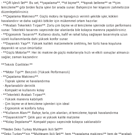
- **Çift İşlevli Set**: Bu set, **çapalama**, **ot biçme**, **toprak belleme** ve **çim
akineleri
temizleme** gibi birden fazla işlevi bir arada sunar. Bahçenizin her köşesini zahmetsizce
düzenleyebilirsiniz.
- **Çapalama Makinesi**: Güçlü motoru ile toprağınızı verimli şekilde işler, kökleri
ancası
havalandırır ve daha sağlıklı bitkiler için mükemmel ortam hazırlar.
- **Arabalı Tekerlekli Tırpan**: Zorlu çim biçme ve ot temizleme işlerinde üstün performans
sunar. Tekerlekli tasarımı sayesinde dar alanlarda bile kolayca manevra yapabilirsiniz.
- **Ergonomik Tasarım**: Kullanıcı dostu, hafif ve rahat tutuş sağlayan tasarımıyla uzun
süreli kullanımlarda dahi yüksek konfor sunar.
- **Dayanıklı Yapı**: Yüksek kaliteli malzemelerle üretilmiş, her türlü hava koşuluna
dayanıklı ve uzun ömürlüdür.
- **Güçlü Motorlar**: Her iki makine de güçlü motorlarıyla hızlı ve etkili sonuçlar almanızı
sağlar, zaman kazandırır.
eri
**Teknik Özellikler:**
- **Motor Tipi**: Benzinli (Yüksek Performanslı)
- **Çapalama Makinesi**:
 Üfleme Makinesi
- Toprak işleme ve havalandırma
- Ayarlanabilir derinlik
- Kompakt ve kullanımı kolay
leri
- **Tekerlekli Arabalı Tırpan**:
- Yüksek manevra kabiliyeti
- Çim biçme ve ot temizleme işlemleri için ideal
- Ergonomik ve konforlu tutuş
- **Kullanım Alanı**: Bahçe, tarla, çim alanları, ot temizleme, toprak havalandırma
- **Dayanıklılık**: Çelik şasi ve yüksek kalite malzeme
- **Kolay Depolama**: Kompakt yapısı sayesinde kolayca saklanabilir
**Neden Deko Turkey Muhteşem İkili Set?**
**Deko Turkey**’nin **Muhteşem İkili Seti**, hem **çapalama makinesi** hem de **arabalı