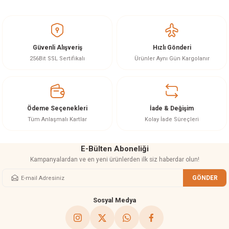
Bu ürünün fiyat bilgisi, resim, ürün açıklamalarında ve diğer konularda
yetersiz gördüğünüz noktaları öneri formunu kullanarak tarafımıza
iletebilirsiniz.
Görüş ve önerileriniz için teşekkür ederiz.
Güvenli Alışveriş
Hızlı Gönderi
Ürün resmi kalitesiz, bozuk veya görüntülenemiyor.
256Bit SSL Sertifikalı
Ürünler Aynı Gün Kargolanır
Ürün açıklamasında eksik bilgiler bulunuyor.
Ürün bilgilerinde hatalar bulunuyor.
Ürün fiyatı diğer sitelerden daha pahalı.
Ödeme Seçenekleri
İade & Değişim
Bu ürüne benzer farklı alternatifler olmalı.
Tüm Anlaşmalı Kartlar
Kolay İade Süreçleri
E-Bülten Aboneliği
Kampanyalardan ve en yeni ürünlerden ilk siz haberdar olun!
GÖNDER
Gönder
Sosyal Medya