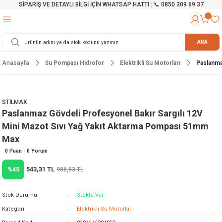
SİPARİŞ VE DETAYLI BİLGİ İÇİN WHATSAP HATTI : 📞 0850 309 69 37
Geri Dön
Geri Dön
Geri Dön
Geri Dön
Geri Dön
Geri Dön
Geri Dön
Geri Dön
Geri Dön
Geri Dön
Geri Dön
Geri Dön
r
alama Cihazları
manları
 Tezgahları
ineleri
Aletleri
ri
Hidrofor
h ve Arabalar
anyo Malzemeleri
ARA
Anasayfa
Su Pompası Hidrofor
Elektrikli Su Motorları
Paslanma
rü
ta Testereler
eri
lar
yici
tör
ineleri
mpası
arı
ma Kesme Makineleri
azları
ve Ekipmanlar
i
Yıkamalar
ı
 Pompası
gıç Pompa
STİLMAX
Paslanmaz Gövdeli Profesyonel Bakır Sargılı 12V
ı
ici
ıştırıcı Mikser
i
orları
Mini Mazot Sıvı Yağ Yakıt Aktarma Pompası 51mm
Max
ı
eri
e
rlar
Pompaları
0 Puan - 0 Yorum
ıkma Makinesi
e
ası
543,31 TL
%45
986,83 TL
Makinesi
akineleri
Stok Durumu
Stokta Var
Kategori
Elektrikli Su Motorları
ruğu Testereler
letleri