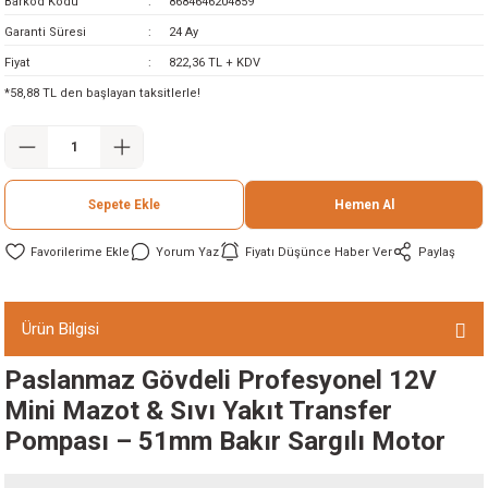
Barkod Kodu
8684646204859
ineleri
Garanti Süresi
24 Ay
Fiyat
822,36 TL + KDV
eri
*58,88 TL den başlayan taksitlerle!
Sepete Ekle
Hemen Al
Yorum Yaz
Fiyatı Düşünce Haber Ver
Paylaş
i
Ürün Bilgisi
eri
Paslanmaz Gövdeli Profesyonel 12V
akinesi
Mini Mazot & Sıvı Yakıt Transfer
Pompası – 51mm Bakır Sargılı Motor
ncaları