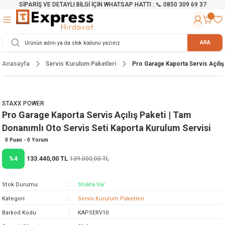
SİPARİŞ VE DETAYLI BİLGİ İÇİN WHATSAP HATTI : 📞 0850 309 69 37
Geri Dön
Geri Dön
Geri Dön
Geri Dön
Geri Dön
Geri Dön
Geri Dön
Geri Dön
Geri Dön
Geri Dön
Geri Dön
Geri Dön
r
alama Cihazları
manları
 Tezgahları
ineleri
Aletleri
ri
Hidrofor
h ve Arabalar
anyo Malzemeleri
ARA
Anasayfa
Servis Kurulum Paketleri
Pro Garage Kaporta Servis Açılış
rü
ta Testereler
eri
lar
yici
tör
ineleri
mpası
arı
ma Kesme Makineleri
azları
ve Ekipmanlar
i
Yıkamalar
ı
 Pompası
gıç Pompa
STAXX POWER
Pro Garage Kaporta Servis Açılış Paketi | Tam
ı
ici
ıştırıcı Mikser
i
orları
Donanımlı Oto Servis Seti Kaporta Kurulum Servisi
ı
eri
e
rlar
Pompaları
0 Puan - 0 Yorum
133.440,00 TL
%4
139.000,00 TL
ıkma Makinesi
e
ası
Stok Durumu
Stokta Var
Makinesi
akineleri
Kategori
Servis Kurulum Paketleri
Barkod Kodu
KAPSERV10
ruğu Testereler
letleri