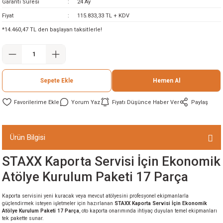
Garanti Süresi
24 Ay
ineleri
Fiyat
115.833,33 TL + KDV
*14.460,47 TL den başlayan taksitlerle!
eri
Sepete Ekle
Hemen Al
Yorum Yaz
Fiyatı Düşünce Haber Ver
Paylaş
i
Ürün Bilgisi
STAXX Kaporta Servisi İçin Ekonomik
eri
Atölye Kurulum Paketi 17 Parça
akinesi
Kaporta servisini yeni kuracak veya mevcut atölyesini profesyonel ekipmanlarla
güçlendirmek isteyen işletmeler için hazırlanan
STAXX Kaporta Servisi İçin Ekonomik
ncaları
Atölye Kurulum Paketi 17 Parça
, oto kaporta onarımında ihtiyaç duyulan temel ekipmanları
tek pakette sunar.