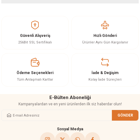
Bu ürünün fiyat bilgisi, resim, ürün açıklamalarında ve diğer konularda
yetersiz gördüğünüz noktaları öneri formunu kullanarak tarafımıza
iletebilirsiniz.
Görüş ve önerileriniz için teşekkür ederiz.
Güvenli Alışveriş
Hızlı Gönderi
Ürün resmi kalitesiz, bozuk veya görüntülenemiyor.
256Bit SSL Sertifikalı
Ürünler Aynı Gün Kargolanır
Ürün açıklamasında eksik bilgiler bulunuyor.
Ürün bilgilerinde hatalar bulunuyor.
Ürün fiyatı diğer sitelerden daha pahalı.
Ödeme Seçenekleri
İade & Değişim
Bu ürüne benzer farklı alternatifler olmalı.
Tüm Anlaşmalı Kartlar
Kolay İade Süreçleri
E-Bülten Aboneliği
Kampanyalardan ve en yeni ürünlerden ilk siz haberdar olun!
GÖNDER
Gönder
Sosyal Medya