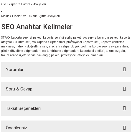
Oto Ekspertiz Hazırlık Atölyeleri
Meslek Liseleri ve Teknik Eğitim Atölyeleri
SEO Anahtar Kelimeler
STAXX kaporta servisi paketi, kaporta servisi açılış paketi, oto servis kurulum paketi, kaporta
atölyesi kurulum seti, oto kaporta ekipmanları, profesyonel kaporta seti, kaporta çektirme
makinesi, hidrolik doğrultma seti, araç altı sehpa, düşük profil kriko, oto servis ekipmanları,
göçük düzeltme ekipmanları, oto tamirhane ekipmanları, kaporta el aletleri, takım tezgahı,
takım arabası, oto servis başlangıç paketi, profesyonel atölye ekipmanları.
Yorumlar
Soru & Cevap
Bu ürüne ilk yorumu siz yapın!
Taksit Seçenekleri
Yorum Yaz
Ürün hakkında henüz soru sorulmamış.
Önerileriniz
Soru Sor