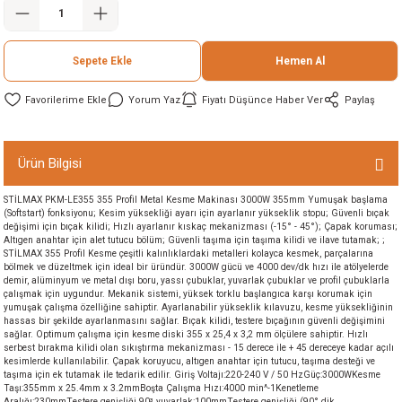
ineleri
Sepete Ekle
Hemen Al
eri
Yorum Yaz
Fiyatı Düşünce Haber Ver
Paylaş
Ürün Bilgisi
STİLMAX PKM-LE355 355 Profil Metal Kesme Makinası 3000W 355mm Yumuşak başlama
(Softstart) fonksiyonu; Kesim yüksekliği ayarı için ayarlanır yükseklik stopu; Güvenli bıçak
değişimi için bıçak kilidi; Hızlı ayarlanır kıskaç mekanizması (-15° - 45°); Çapak koruması;
Altıgen anahtar için alet tutucu bölüm; Güvenli taşıma için taşıma kilidi ve ilave tutamak; ;
i
STİLMAX 355 Profil Kesme çeşitli kalınlıklardaki metalleri kolayca kesmek, parçalarına
bölmek ve düzeltmek için ideal bir üründür. 3000W gücü ve 4000 dev/dk hızı ile atölyelerde
demir, alüminyum ve metal dışı boru, yassı çubuklar, yuvarlak çubuklar ve profil çubuklarla
eri
çalışmak için uygundur. Mekanik sistemi, yüksek torklu başlangıca karşı korumak için
yumuşak çalışma özelliğine sahiptir. Ayarlanabilir yükseklik kılavuzu, kesme yüksekliğinin
hassas bir şekilde ayarlanmasını sağlar. Bıçak kilidi, testere bıçağının güvenli değişimini
akinesi
sağlar. Optimum çalışma için kesme diski 355 x 25,4 x 3,2 mm ölçülere sahiptir. Hızlı
serbest bırakma kilidi olan sıkıştırma mekanizması - 15 derece ile + 45 dereceye kadar açılı
kesimlerde kullanılabilir. Çapak koruyucu, altıgen anahtar için tutucu, taşıma desteği ve
ncaları
taşıma için ek tutamak ile tedarik edilir. Giriş Voltajı:220-240 V / 50 HzGüç:3000WKesme
Taşı:355mm x 25.4mm x 3.2mmBoşta Çalışma Hızı:4000 min^-1Kenetleme
Aralığı:230mmTestere genişliği 90³ yuvarlak:100mmTestere genişliği (90° dik