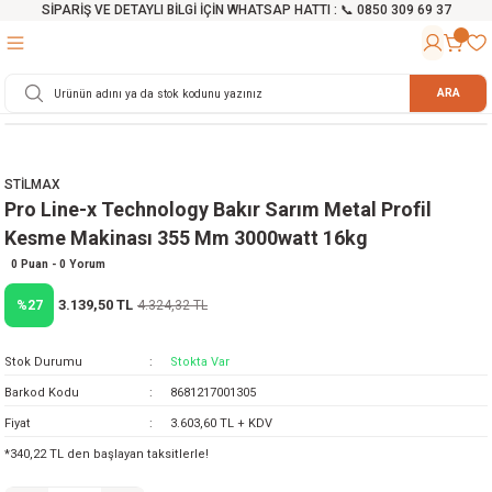
SİPARİŞ VE DETAYLI BİLGİ İÇİN WHATSAP HATTI : 📞 0850 309 69 37
Geri Dön
Geri Dön
Geri Dön
Geri Dön
Geri Dön
Geri Dön
Geri Dön
Geri Dön
Geri Dön
Geri Dön
Geri Dön
Geri Dön
r
alama Cihazları
manları
 Tezgahları
ineleri
Aletleri
ri
Hidrofor
h ve Arabalar
anyo Malzemeleri
ARA
rü
ta Testereler
eri
lar
yici
tör
ineleri
mpası
arı
STİLMAX
ma Kesme Makineleri
azları
ve Ekipmanlar
i
Yıkamalar
ı
 Pompası
gıç Pompa
Pro Line-x Technology Bakır Sarım Metal Profil
Kesme Makinası 355 Mm 3000watt 16kg
ı
ici
ıştırıcı Mikser
i
orları
0 Puan - 0 Yorum
3.139,50 TL
%27
4.324,32 TL
ı
eri
e
rlar
Pompaları
ıkma Makinesi
e
ası
Stok Durumu
Stokta Var
Barkod Kodu
8681217001305
Makinesi
akineleri
Fiyat
3.603,60 TL + KDV
*340,22 TL den başlayan taksitlerle!
ruğu Testereler
letleri