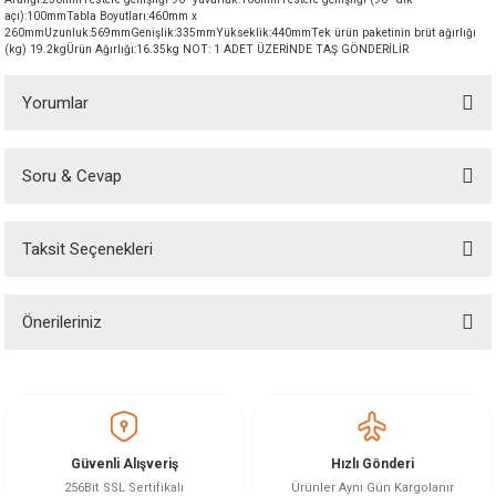
açı):100mmTabla Boyutları:460mm x
akineleri
260mmUzunluk:569mmGenişlik:335mmYükseklik:440mmTek ürün paketinin brüt ağırlığı
(kg) 19.2kgÜrün Ağırlığı:16.35kg NOT: 1 ADET ÜZERİNDE TAŞ GÖNDERİLİR
ancası
Yorumlar
Soru & Cevap
Bu ürüne ilk yorumu siz yapın!
eri
Taksit Seçenekleri
Yorum Yaz
Ürün hakkında henüz soru sorulmamış.
 Üfleme Makinesi
Önerileriniz
Soru Sor
leri
Bu ürünün fiyat bilgisi, resim, ürün açıklamalarında ve diğer konularda
yetersiz gördüğünüz noktaları öneri formunu kullanarak tarafımıza
iletebilirsiniz.
Görüş ve önerileriniz için teşekkür ederiz.
Güvenli Alışveriş
Hızlı Gönderi
Ürün resmi kalitesiz, bozuk veya görüntülenemiyor.
256Bit SSL Sertifikalı
Ürünler Aynı Gün Kargolanır