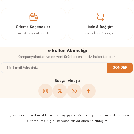
Ürün açıklamasında eksik bilgiler bulunuyor.
Ürün bilgilerinde hatalar bulunuyor.
Ürün fiyatı diğer sitelerden daha pahalı.
Ödeme Seçenekleri
İade & Değişim
Bu ürüne benzer farklı alternatifler olmalı.
Tüm Anlaşmalı Kartlar
Kolay İade Süreçleri
E-Bülten Aboneliği
Kampanyalardan ve en yeni ürünlerden ilk siz haberdar olun!
GÖNDER
Gönder
Sosyal Medya
Bilgi ve tecrübeyi dürüst hizmet anlayışıyla değerli müşterilerimize daha fazla
aktarabilmek için Expresshirdavat olarak sizinleyiz!