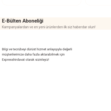
Bu ürüne benzer farklı alternatifler olmalı.
E-Bülten Aboneliği
Kampanyalardan ve en yeni ürünlerden ilk siz haberdar olun!
Bilgi ve tecrübeyi dürüst hizmet anlayışıyla değerli
müşterilerimize daha fazla aktarabilmek için
Expresshirdavat olarak sizinleyiz!