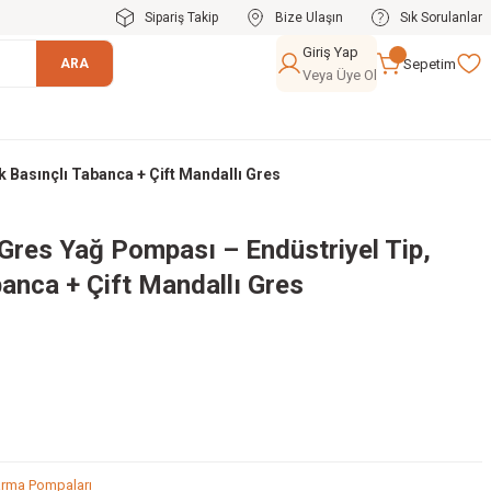
Sipariş Takip
Bize Ulaşın
Sık Sorulanlar
Giriş Yap
Sepetim
ARA
Veya Üye Ol
 Basınçlı Tabanca + Çift Mandallı Gres
Gres Yağ Pompası – Endüstriyel Tip,
anca + Çift Mandallı Gres
rma Pompaları