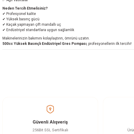
Neden Tercih Etmelisiniz?
✔ Profesyonel kalite
✔ Yüksek basınç gücü
✔ Kaçak yapmayan çift mandallı uç
✔ Endüstriyel standartlara uygun sağlamlık
Makinelerinizin bakımını kolaylaştırın, ömrünü uzatın.
500cc Yüksek Basınçlı Endüstriyel Gres Pompası
, profesyonellerin ilk tercihi!
Bu ürünün fiyat bilgisi, resim, ürün açıklamalarında ve diğer konularda yetersi
Görüş ve önerileriniz için teşekkür ederiz.
Ürün resmi kalitesiz, bozuk veya görüntülenemiyor.
Ürün açıklamasında eksik bilgiler bulunuyor.
Ürün bilgilerinde hatalar bulunuyor.
Güvenli Alışveriş
Ürün fiyatı diğer sitelerden daha pahalı.
256Bit SSL Sertifikalı
Ürü