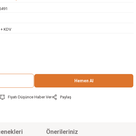
6491
L + KDV
Hemen Al
Fiyatı Düşünce Haber Ver
Paylaş
enekleri
Önerileriniz