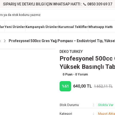
SİPARİŞ VE DETAYLI BİLGİ İÇİN WHATSAP HATTI : 📞 0850 309 69 37
lar
Yeni Ürünler
Kampanyalı Ürünler
Kurumsal Teklifler
Whatsapp Hattı
ı
Profesyonel 500cc Gres Yağ Pompası – Endüstriyel Tip, Yüksek
DEKO TURKEY
Profesyonel 500cc 
Yüksek Basınçlı Tab
0 Puan - 0 Yorum
640,00 TL
%61
1.652,11 TL
Stok Durumu
Stokta Var
Kategori
Mazot Akta