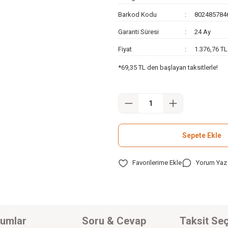
Barkod Kodu
802485784
Garanti Süresi
24 Ay
Fiyat
1.376,76 T
*69,35 TL den başlayan taksitlerle!
Sepete Ekle
Yorum Yaz
umlar
Soru & Cevap
Taksit Seç