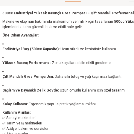
5
00cc Endüstriyel Yüksek Basınçlı Gres Pompası – Çift Mandallı Profesyone
Makine ve ekipman bakımında maksimum verimlilik için tasarlanan
500cc Yüks
işlemleriniz daha güvenli, hızlı ve etkili hale gelir.
Öne Çıkan Avantajlar:
Endüstriyel Boy (500cc Kapasite):
Uzun süreli ve kesintisiz kullanım.
Yüksek Basınç Performansı:
Zorlu koşullarda bile etkili gresleme.
Çift Mandallı Gres Pompa Ucu:
Daha sıkı tutuş ve yağ kaçırmaz bağlantı.
Sağlam ve Dayanıklı Çelik Gövde:
Uzun ömürlü kullanım için özel tasarım.
Kolay Kullanım:
Ergonomik yapı ile pratik yağlama imkânı.
Kullanım Alanları:
✅ Sanayi makineleri
✅ Tarım ve iş makineleri
✅ Atölye, bakım ve servisler
✅ Ağır vasıtalar