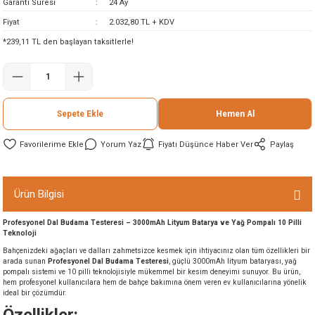
Garanti Süresi
24 Ay
ineleri
Fiyat
2.032,80 TL + KDV
*239,11 TL den başlayan taksitlerle!
eri
Sepete Ekle
Hemen Al
Yorum Yaz
Fiyatı Düşünce Haber Ver
Paylaş
i
Ürün Bilgisi
Profesyonel Dal Budama Testeresi – 3000mAh Lityum Batarya ve Yağ Pompalı 10 Pilli
eri
Teknoloji
Bahçenizdeki ağaçları ve dalları zahmetsizce kesmek için ihtiyacınız olan tüm özellikleri bir
akinesi
arada sunan
Profesyonel Dal Budama Testeresi
, güçlü 3000mAh lityum bataryası, yağ
pompalı sistemi ve 10 pilli teknolojisiyle mükemmel bir kesim deneyimi sunuyor. Bu ürün,
hem profesyonel kullanıcılara hem de bahçe bakımına önem veren ev kullanıcılarına yönelik
ncaları
ideal bir çözümdür.