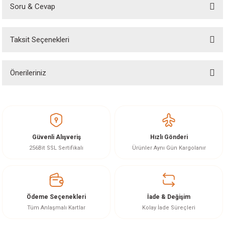
Soru & Cevap
Bu ürüne ilk yorumu siz yapın!
Taksit Seçenekleri
Yorum Yaz
Ürün hakkında henüz soru sorulmamış.
Önerileriniz
Soru Sor
Bu ürünün fiyat bilgisi, resim, ürün açıklamalarında ve diğer konularda
yetersiz gördüğünüz noktaları öneri formunu kullanarak tarafımıza
iletebilirsiniz.
Görüş ve önerileriniz için teşekkür ederiz.
Güvenli Alışveriş
Hızlı Gönderi
Ürün resmi kalitesiz, bozuk veya görüntülenemiyor.
256Bit SSL Sertifikalı
Ürünler Aynı Gün Kargolanır
Ürün açıklamasında eksik bilgiler bulunuyor.
Ürün bilgilerinde hatalar bulunuyor.
Ürün fiyatı diğer sitelerden daha pahalı.
Ödeme Seçenekleri
İade & Değişim
Bu ürüne benzer farklı alternatifler olmalı.
Tüm Anlaşmalı Kartlar
Kolay İade Süreçleri