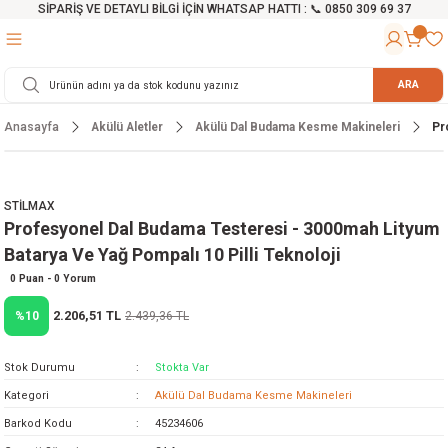
SİPARİŞ VE DETAYLI BİLGİ İÇİN WHATSAP HATTI : 📞 0850 309 69 37
Geri Dön
Geri Dön
Geri Dön
Geri Dön
Geri Dön
Geri Dön
Geri Dön
Geri Dön
Geri Dön
Geri Dön
Geri Dön
Geri Dön
r
alama Cihazları
manları
 Tezgahları
ineleri
Aletleri
ri
Hidrofor
h ve Arabalar
anyo Malzemeleri
ARA
Anasayfa
Akülü Aletler
Akülü Dal Budama Kesme Makineleri
Pr
rü
ta Testereler
eri
lar
yici
tör
ineleri
mpası
arı
ma Kesme Makineleri
azları
ve Ekipmanlar
i
Yıkamalar
ı
 Pompası
gıç Pompa
STİLMAX
Profesyonel Dal Budama Testeresi - 3000mah Lityum
ı
ici
ıştırıcı Mikser
i
orları
Batarya Ve Yağ Pompalı 10 Pilli Teknoloji
ı
eri
e
rlar
Pompaları
0 Puan - 0 Yorum
2.206,51 TL
%10
2.439,36 TL
ıkma Makinesi
e
ası
Stok Durumu
Stokta Var
Makinesi
akineleri
Kategori
Akülü Dal Budama Kesme Makineleri
Barkod Kodu
45234606
ruğu Testereler
letleri