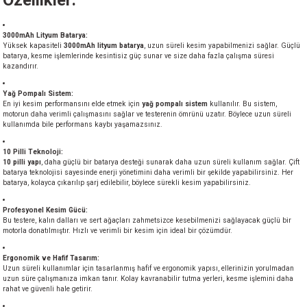
Özellikler:
akineleri
3000mAh Lityum Batarya:
ancası
Yüksek kapasiteli
3000mAh lityum batarya
, uzun süreli kesim yapabilmenizi sağlar. Güçlü
batarya, kesme işlemlerinde kesintisiz güç sunar ve size daha fazla çalışma süresi
kazandırır.
Yağ Pompalı Sistem:
En iyi kesim performansını elde etmek için
yağ pompalı sistem
kullanılır. Bu sistem,
motorun daha verimli çalışmasını sağlar ve testerenin ömrünü uzatır. Böylece uzun süreli
kullanımda bile performans kaybı yaşamazsınız.
eri
10 Pilli Teknoloji:
10 pilli yapı
, daha güçlü bir batarya desteği sunarak daha uzun süreli kullanım sağlar. Çift
batarya teknolojisi sayesinde enerji yönetimini daha verimli bir şekilde yapabilirsiniz. Her
 Üfleme Makinesi
batarya, kolayca çıkarılıp şarj edilebilir, böylece sürekli kesim yapabilirsiniz.
Profesyonel Kesim Gücü:
leri
Bu testere, kalın dalları ve sert ağaçları zahmetsizce kesebilmenizi sağlayacak güçlü bir
motorla donatılmıştır. Hızlı ve verimli bir kesim için ideal bir çözümdür.
Ergonomik ve Hafif Tasarım:
Uzun süreli kullanımlar için tasarlanmış hafif ve ergonomik yapısı, ellerinizin yorulmadan
uzun süre çalışmanıza imkan tanır. Kolay kavranabilir tutma yerleri, kesme işlemini daha
rahat ve güvenli hale getirir.