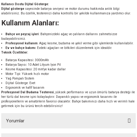
Kullanıcı Dostu Dijital Gösterge:
Dijital gösterge
sayesinde batarya seviyesi ve motor durumu hakkında anlık bilgi
alabilirsiniz. Bu özellik, testerenizi daha kontrollü bir şekilde kullanmanıza yardımcı olur.
Kullanım Alanları:
Bahçe ve peyzaj işleri
: Bahçenizdeki ağaç ve çalıların dallarını zahmetsizce
budayabilirsiniz.
Profesyonel kullanım
: Ağaç kesme, budama ve şekil verme gibi işlemlerde kullanılabilir.
Ev ve bahçe bakımı
: Evdeki ağaçları ve bitkileri düzenlemek için idealdir.
Teknik Özellikler:
Batarya Kapasitesi: 3000mAh
Batarya Sayısı: 10 Adet Lityum İyon Pil
Kesme Kapasitesi: 20 mm'ye kadar dallar
Motor Tipi: Yüksek hızlı motor
Yağ Pompalı Sistem
Dijital Gösterge: Evet
Ergonomik ve hafif tasarım
Profesyonel Dal Budama Testeresi
, yüksek performansı ve uzun ömürlü batarya desteği ile
her türlü dal kesme işini kolaylaştırır. Dayanıklı yapısı ve ergonomik tasarımı ile
profesyonellerin ve amatörlerin favorisi olacaktır. Bahçe bakımınızı daha hızlı ve verimli hale
getirmek için bu ürünü tercih edebilirsiniz!
Yorumlar