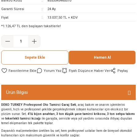
Barkod Kodu
8553545460010
ineleri
Garanti Süresi
24 Ay
Fiyat
13.037,50 TL + KDV
eri
*1.126,47 TL den başlayan taksitlerle!
Sepete Ekle
Hemen Al
Yorum Yaz
Fiyatı Düşünce Haber Ver
Paylaş
i
Ürün Bilgisi
eri
DEKO TURKEY Profesyonel Oto Tamirci Garaj Seti
, araç bakım ve onarım işlemlerini
güvenli, hızlı ve profesyonel şekilde gerçekleştirmek isteyen kullanıcılar için eksiksiz bir
akinesi
çözüm sunar. Set;
4’lü bijon anahtarı
,
3 ton düşük şase tamirci krikosu
,
3 ton sehpa takımı
ve
tekerlekli tamirci kızağı
ile garajda, serviste veya yol yardımı sırasında ihtiyaç duyulan
temel ekipmanları tek pakette toplar.
ncaları
Dayanıklı malzemelerden üretilen bu set, hem profesyonel ustalar hem de bireysel otomobil
kullanıcıları için maksimum güvenlik ve konfor sağlar.