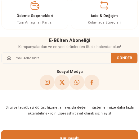
Ürün bilgilerinde hatalar bulunuyor.
Ürün fiyatı diğer sitelerden daha pahalı.
Ödeme Seçenekleri
İade & Değişim
Bu ürüne benzer farklı alternatifler olmalı.
Tüm Anlaşmalı Kartlar
Kolay İade Süreçleri
E-Bülten Aboneliği
Kampanyalardan ve en yeni ürünlerden ilk siz haberdar olun!
GÖNDER
Gönder
Sosyal Medya
Bilgi ve tecrübeyi dürüst hizmet anlayışıyla değerli müşterilerimize daha fazla
aktarabilmek için Expresshirdavat olarak sizinleyiz!
Kurumsal