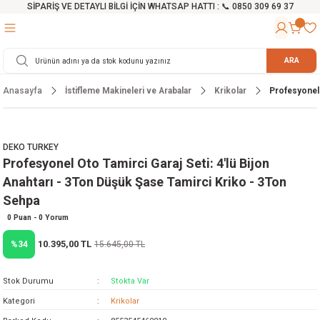
SİPARİŞ VE DETAYLI BİLGİ İÇİN WHATSAP HATTI : 📞 0850 309 69 37
Geri Dön
Geri Dön
Geri Dön
Geri Dön
Geri Dön
Geri Dön
Geri Dön
Geri Dön
Geri Dön
Geri Dön
Geri Dön
Geri Dön
r
alama Cihazları
manları
 Tezgahları
ineleri
Aletleri
ri
Hidrofor
h ve Arabalar
anyo Malzemeleri
ARA
Anasayfa
İstifleme Makineleri ve Arabalar
Krikolar
Profesyonel 
rü
ta Testereler
eri
lar
yici
tör
ineleri
mpası
arı
ma Kesme Makineleri
azları
ve Ekipmanlar
i
Yıkamalar
ı
 Pompası
gıç Pompa
DEKO TURKEY
Profesyonel Oto Tamirci Garaj Seti: 4'lü Bijon
ı
ici
ıştırıcı Mikser
i
orları
Anahtarı - 3Ton Düşük Şase Tamirci Kriko - 3Ton
Sehpa
ı
eri
e
rlar
Pompaları
0 Puan - 0 Yorum
ıkma Makinesi
e
ası
10.395,00 TL
%34
15.645,00 TL
Makinesi
akineleri
Stok Durumu
Stokta Var
Kategori
Krikolar
ruğu Testereler
letleri