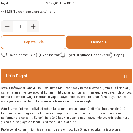
Fiyat
3.325,00 TL + KDV
ineleri
*432,38 TL den başlayan taksitlerle!
eri
Sepete Ekle
Hemen Al
Yorum Yaz
Fiyatı Düşünce Haber Ver
Paylaş
Ürün Bilgisi
i
Staxx Profesyonel Sanayi Tipi Bez Sıkma Makinesi; oto yıkama işletmeleri, temizlik firmaları,
sanayi alanları ve profesyonel kullanım ihtiyaçları için geliştirilmiş güçlü ve dayanıklı bir bez
eri
sıkma sistemidir. Güçlü merdaneli yapısı sayesinde bezlerde bulunan fazla suyu hızlı ve
etkili şekilde sıkar, temizlik işlemlerinde maksimum verim sağlar.
Ağır hizmet tipi metal gövdesi yoğun kullanıma uygun olarak üretilmiş olup uzun ömürlü
akinesi
kullanım sunar. Ergonomik kol sistemi sayesinde minimum güç ile maksimum sıkma
performansı elde edilir. Sanayi tipi güçlü baskı mekanizması sayesinde bezlerin daha kuru
çıkmasını sağlayarak temizlik süreçlerini hızlandırır.
ncaları
Profesyonel kullanım için tasarlanan bu sistem; oto kuaförler, araç yıkama istasyonları,