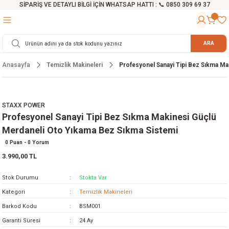
SİPARİŞ VE DETAYLI BİLGİ İÇİN WHATSAP HATTI : 📞 0850 309 69 37
Geri Dön
Geri Dön
Geri Dön
Geri Dön
Geri Dön
Geri Dön
Geri Dön
Geri Dön
Geri Dön
Geri Dön
Geri Dön
Geri Dön
r
alama Cihazları
manları
 Tezgahları
ineleri
Aletleri
ri
Hidrofor
h ve Arabalar
anyo Malzemeleri
ARA
Anasayfa
Temizlik Makineleri
Profesyonel Sanayi Tipi Bez Sıkma Ma
rü
ta Testereler
eri
lar
yici
tör
ineleri
mpası
arı
ma Kesme Makineleri
azları
ve Ekipmanlar
i
Yıkamalar
ı
 Pompası
gıç Pompa
STAXX POWER
Profesyonel Sanayi Tipi Bez Sıkma Makinesi Güçlü
ı
ici
ıştırıcı Mikser
i
orları
Merdaneli Oto Yıkama Bez Sıkma Sistemi
ı
eri
e
rlar
Pompaları
0 Puan - 0 Yorum
3.990,00 TL
ıkma Makinesi
e
ası
Stok Durumu
Stokta Var
Makinesi
akineleri
Kategori
Temizlik Makineleri
Barkod Kodu
BSM001
ruğu Testereler
letleri
Garanti Süresi
24 Ay