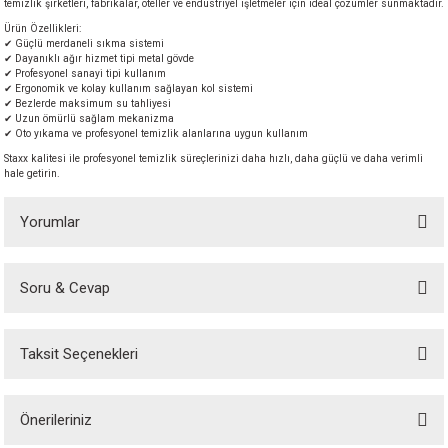
temizlik şirketleri, fabrikalar, oteller ve endüstriyel işletmeler için ideal çözümler sunmaktadır.
akineleri
Ürün Özellikleri:
✔ Güçlü merdaneli sıkma sistemi
✔ Dayanıklı ağır hizmet tipi metal gövde
ancası
✔ Profesyonel sanayi tipi kullanım
✔ Ergonomik ve kolay kullanım sağlayan kol sistemi
✔ Bezlerde maksimum su tahliyesi
✔ Uzun ömürlü sağlam mekanizma
✔ Oto yıkama ve profesyonel temizlik alanlarına uygun kullanım
Staxx kalitesi ile profesyonel temizlik süreçlerinizi daha hızlı, daha güçlü ve daha verimli
hale getirin.
eri
Yorumlar
 Üfleme Makinesi
Soru & Cevap
Bu ürüne ilk yorumu siz yapın!
leri
Taksit Seçenekleri
Yorum Yaz
Ürün hakkında henüz soru sorulmamış.
Önerileriniz
Soru Sor