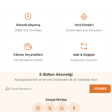
Bu ürünün fiyat bilgisi, resim, ürün açıklamalarında ve diğer konularda
yetersiz gördüğünüz noktaları öneri formunu kullanarak tarafımıza
iletebilirsiniz.
Görüş ve önerileriniz için teşekkür ederiz.
Güvenli Alışveriş
Hızlı Gönderi
Ürün resmi kalitesiz, bozuk veya görüntülenemiyor.
256Bit SSL Sertifikalı
Ürünler Aynı Gün Kargolanır
Ürün açıklamasında eksik bilgiler bulunuyor.
Ürün bilgilerinde hatalar bulunuyor.
Ürün fiyatı diğer sitelerden daha pahalı.
Ödeme Seçenekleri
İade & Değişim
Bu ürüne benzer farklı alternatifler olmalı.
Tüm Anlaşmalı Kartlar
Kolay İade Süreçleri
E-Bülten Aboneliği
Kampanyalardan ve en yeni ürünlerden ilk siz haberdar olun!
GÖNDER
Gönder
Sosyal Medya