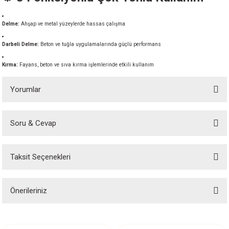
akineleri
Delme:
Ahşap ve metal yüzeylerde hassas çalışma
ancası
Darbeli Delme:
Beton ve tuğla uygulamalarında güçlü performans
Kırma:
Fayans, beton ve sıva kırma işlemlerinde etkili kullanım
Yorumlar
eri
Soru & Cevap
Bu ürüne ilk yorumu siz yapın!
 Üfleme Makinesi
Taksit Seçenekleri
Yorum Yaz
leri
Ürün hakkında henüz soru sorulmamış.
Önerileriniz
Soru Sor
Bu ürünün fiyat bilgisi, resim, ürün açıklamalarında ve diğer konularda
yetersiz gördüğünüz noktaları öneri formunu kullanarak tarafımıza