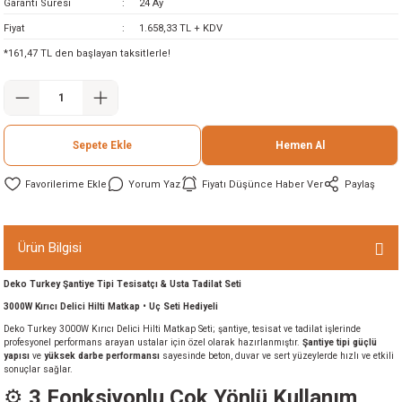
Garanti Süresi
24 Ay
ineleri
Fiyat
1.658,33 TL + KDV
*161,47 TL den başlayan taksitlerle!
eri
Sepete Ekle
Hemen Al
Yorum Yaz
Fiyatı Düşünce Haber Ver
Paylaş
i
Ürün Bilgisi
Deko Turkey Şantiye Tipi Tesisatçı & Usta Tadilat Seti
eri
3000W Kırıcı Delici Hilti Matkap • Uç Seti Hediyeli
Deko Turkey 3000W Kırıcı Delici Hilti Matkap Seti; şantiye, tesisat ve tadilat işlerinde
akinesi
profesyonel performans arayan ustalar için özel olarak hazırlanmıştır.
Şantiye tipi güçlü
yapısı
ve
yüksek darbe performansı
sayesinde beton, duvar ve sert yüzeylerde hızlı ve etkili
sonuçlar sağlar.
ncaları
⚙️
3 Fonksiyonlu Çok Yönlü Kullanım