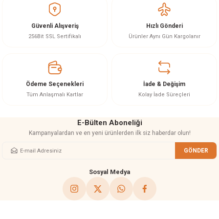
iletebilirsiniz.
Görüş ve önerileriniz için teşekkür ederiz.
Güvenli Alışveriş
Hızlı Gönderi
Ürün resmi kalitesiz, bozuk veya görüntülenemiyor.
256Bit SSL Sertifikalı
Ürünler Aynı Gün Kargolanır
Ürün açıklamasında eksik bilgiler bulunuyor.
Ürün bilgilerinde hatalar bulunuyor.
Ürün fiyatı diğer sitelerden daha pahalı.
Ödeme Seçenekleri
İade & Değişim
Bu ürüne benzer farklı alternatifler olmalı.
Tüm Anlaşmalı Kartlar
Kolay İade Süreçleri
E-Bülten Aboneliği
Kampanyalardan ve en yeni ürünlerden ilk siz haberdar olun!
GÖNDER
Gönder
Sosyal Medya