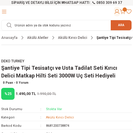
SİPARİŞ VE DETAYLI BİLGİ İÇİN WHATSAP HATTI : 📞 0850 309 69 37
Geri Dön
Geri Dön
Geri Dön
Geri Dön
Geri Dön
Geri Dön
Geri Dön
Geri Dön
Geri Dön
Geri Dön
Geri Dön
Geri Dön
r
alama Cihazları
manları
 Tezgahları
ineleri
Aletleri
ri
Hidrofor
h ve Arabalar
anyo Malzemeleri
ARA
Anasayfa
Akülü Aletler
Akülü Kırıcı Delici
Şantiye Tipi Tesisatçı 
rü
ta Testereler
eri
lar
yici
tör
ineleri
mpası
arı
ma Kesme Makineleri
azları
ve Ekipmanlar
i
Yıkamalar
ı
 Pompası
gıç Pompa
DEKO TURKEY
Şantiye Tipi Tesisatçı ve Usta Tadilat Seti Kırıcı
ı
ici
ıştırıcı Mikser
i
orları
Delici Matkap Hilti Seti 3000W Uç Seti Hediyeli
ı
eri
e
rlar
Pompaları
0 Puan - 0 Yorum
1.490,00 TL
%25
1.990,00 TL
ıkma Makinesi
e
ası
Stok Durumu
Stokta Var
Makinesi
akineleri
Kategori
Akülü Kırıcı Delici
Barkod Kodu
8681200738874
ruğu Testereler
letleri