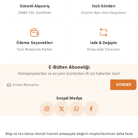
Güvenli Alışveriş
Hızlı Gönderi
Ürün resmi kalitesiz, bozuk veya görüntülenemiyor.
256Bit SSL Sertifikalı
Ürünler Aynı Gün Kargolanır
Ürün açıklamasında eksik bilgiler bulunuyor.
Ürün bilgilerinde hatalar bulunuyor.
Ürün fiyatı diğer sitelerden daha pahalı.
Ödeme Seçenekleri
İade & Değişim
Bu ürüne benzer farklı alternatifler olmalı.
Tüm Anlaşmalı Kartlar
Kolay İade Süreçleri
E-Bülten Aboneliği
Kampanyalardan ve en yeni ürünlerden ilk siz haberdar olun!
GÖNDER
Gönder
Sosyal Medya
Bilgi ve tecrübeyi dürüst hizmet anlayışıyla değerli müşterilerimize daha fazla