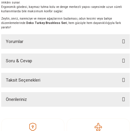
imkânı sunar.
akineleri
Ergonomik gövdesi, kaymaz tutma kolu ve denge merkezli yapısı sayesinde uzun süreli
kullanımlarda bile maksimum konfor sağlar.
Zeytin, ceviz, narenciye ve meyve ağaçlarının budaması, odun kesimi veya bahçe
ancası
düzenlemelerinde
Deko Turkey Brushless Seri
, hem gücüyle hem dayanıklılığıyla fark
yaratır!
Yorumlar
Soru & Cevap
eri
Bu ürüne ilk yorumu siz yapın!
 Üfleme Makinesi
Taksit Seçenekleri
Yorum Yaz
Ürün hakkında henüz soru sorulmamış.
leri
Önerileriniz
Soru Sor
Bu ürünün fiyat bilgisi, resim, ürün açıklamalarında ve diğer konularda
yetersiz gördüğünüz noktaları öneri formunu kullanarak tarafımıza
iletebilirsiniz.
Görüş ve önerileriniz için teşekkür ederiz.