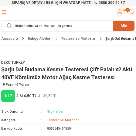
SİPARİŞ VE DETAYLI BİLGİ İÇİN WHATSAP HATTI : 📞 0850 309 69 37
Geri Dön
Geri Dön
Geri Dön
Geri Dön
Geri Dön
Geri Dön
Geri Dön
Geri Dön
Geri Dön
Geri Dön
Geri Dön
Geri Dön
r
alama Cihazları
manları
 Tezgahları
ineleri
Aletleri
ri
Hidrofor
h ve Arabalar
anyo Malzemeleri
ARA
Anasayfa
Bahçe Aletleri
Testere ve Motorlar
Şarjlı Dal Budam
rü
ta Testereler
eri
lar
yici
tör
ineleri
mpası
arı
ma Kesme Makineleri
azları
ve Ekipmanlar
i
Yıkamalar
ı
 Pompası
gıç Pompa
DEKO TURKEY
Şarjlı Dal Budama Kesme Testeresi Çift Palalı x2 Akü
ı
ici
ıştırıcı Mikser
i
orları
40VF Kömürsüz Motor Ağaç Kesme Testeresi
ı
eri
e
rlar
Pompaları
0 Puan - 0 Yorum
2.614,50 TL
%17
3.139,50 TL
ıkma Makinesi
e
ası
Stok Durumu
Stokta Var
Makinesi
akineleri
Kategori
Testere ve Motorlar
Barkod Kodu
8553545454859
ruğu Testereler
letleri