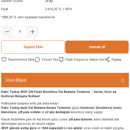
Garanti Süresi
24 Ay
ineleri
Fiyat
2.616,25 TL + KDV
*283,33 TL den başlayan taksitlerle!
eri
Sepete Ekle
Hemen Al
Yorum Yaz
Fiyatı Düşünce Haber Ver
Paylaş
i
Ürün Bilgisi
Deko Turkey 40VF Çift Palalı Brushless Dal Budama Testeresi – Gücün, Hızın ve
eri
Konforun Buluşma Noktası!
Profesyonel budama artık çok daha kolay!
akinesi
Deko Turkey Şarjlı Dal Budama Kesme Testeresi
, güçlü
kömürsüz (brushless) motor
teknolojisi
,
çift pala sistemi
ve
x2 akü desteğiyle
kesintisiz enerji sağlar.
Klasik testerelere göre iki kat kesim gücü sunan
çift pala tasarımı
, kalın dallarda bile
ncaları
takılmadan pürüzsüz bir kesim sağlar.
40VF yüksek voltaj gücü
ve
10Ah kapasiteli Li-ion aküler
, uzun süreli ve stabil çalışma