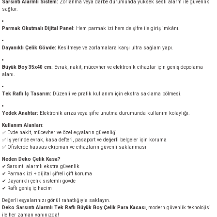
Sarsıntı Alarmlı Sistem:
Zorlanma veya darbe durumunda yüksek sesli alarm ile güvenlik
akineleri
sağlar.
Parmak Okutmalı Dijital Panel:
Hem parmak izi hem de şifre ile giriş imkânı.
ancası
Dayanıklı Çelik Gövde:
Kesilmeye ve zorlamalara karşı ultra sağlam yapı.
Büyük Boy 35x40 cm:
Evrak, nakit, mücevher ve elektronik cihazlar için geniş depolama
alanı.
Tek Raflı İç Tasarım:
Düzenli ve pratik kullanım için ekstra saklama bölmesi.
eri
Yedek Anahtar:
Elektronik arıza veya şifre unutma durumunda kullanım kolaylığı.
Kullanım Alanları:
 Üfleme Makinesi
✅ Evde nakit, mücevher ve özel eşyaların güvenliği
✅ İş yerinde evrak, kasa defteri, pasaport ve değerli belgeler için koruma
✅ Ofislerde hassas ekipman ve cihazların güvenli saklanması
leri
Neden Deko Çelik Kasa?
✔ Sarsıntı alarmlı ekstra güvenlik
✔ Parmak izi + dijital şifreli çift koruma
✔ Dayanıklı çelik sistemli gövde
✔ Raflı geniş iç hacim
Değerli eşyalarınızı gönül rahatlığıyla saklayın.
Deko Sarsıntı Alarmlı Tek Raflı Büyük Boy Çelik Para Kasası
, modern güvenlik teknolojisi
ile her zaman yanınızda!