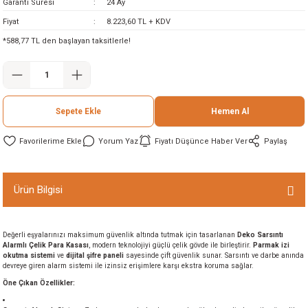
Garanti Süresi
24 Ay
ineleri
Fiyat
8.223,60 TL + KDV
*588,77 TL den başlayan taksitlerle!
eri
Sepete Ekle
Hemen Al
Yorum Yaz
Fiyatı Düşünce Haber Ver
Paylaş
i
Ürün Bilgisi
eri
Değerli eşyalarınızı maksimum güvenlik altında tutmak için tasarlanan
Deko Sarsıntı
Alarmlı Çelik Para Kasası
, modern teknolojiyi güçlü çelik gövde ile birleştirir.
Parmak izi
akinesi
okutma sistemi
ve
dijital şifre paneli
sayesinde çift güvenlik sunar. Sarsıntı ve darbe anında
devreye giren alarm sistemi ile izinsiz erişimlere karşı ekstra koruma sağlar.
Öne Çıkan Özellikler:
ncaları