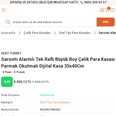
SİPARİŞ VE DETAYLI BİLGİ İÇİN WHATSAP HATTI : 📞 0850 309 69 37
Geri Dön
Geri Dön
Geri Dön
Geri Dön
Geri Dön
Geri Dön
Geri Dön
Geri Dön
Geri Dön
Geri Dön
Geri Dön
Geri Dön
r
alama Cihazları
manları
 Tezgahları
ineleri
Aletleri
ri
Hidrofor
h ve Arabalar
anyo Malzemeleri
ARA
Anasayfa
Çelik Para Kasaları
Otel Tipi Para Kasaları
Sarsıntı Al
rü
ta Testereler
eri
lar
yici
tör
ineleri
mpası
arı
ma Kesme Makineleri
azları
ve Ekipmanlar
i
Yıkamalar
ı
 Pompası
gıç Pompa
DEKO TURKEY
Sarsıntı Alarmlı Tek Raflı Büyük Boy Çelik Para Kasası
ı
ici
ıştırıcı Mikser
i
orları
Parmak Okutmalı Dijital Kasa 35x40Cm
ı
eri
e
rlar
Pompaları
0 Puan - 0 Yorum
5.433,12 TL
%45
9.868,32 TL
ıkma Makinesi
e
ası
Stok Durumu
Stokta Var
Makinesi
akineleri
Kategori
Otel Tipi Para Kasaları
Barkod Kodu
8024857846460
ruğu Testereler
letleri