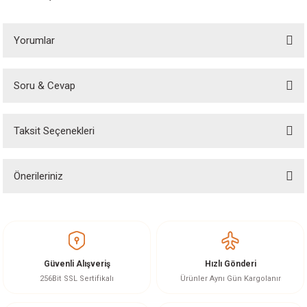
Yorumlar
Soru & Cevap
Bu ürüne ilk yorumu siz yapın!
Taksit Seçenekleri
Yorum Yaz
Ürün hakkında henüz soru sorulmamış.
Önerileriniz
Soru Sor
Bu ürünün fiyat bilgisi, resim, ürün açıklamalarında ve diğer konularda
yetersiz gördüğünüz noktaları öneri formunu kullanarak tarafımıza
iletebilirsiniz.
Görüş ve önerileriniz için teşekkür ederiz.
Güvenli Alışveriş
Hızlı Gönderi
Ürün resmi kalitesiz, bozuk veya görüntülenemiyor.
256Bit SSL Sertifikalı
Ürünler Aynı Gün Kargolanır
Ürün açıklamasında eksik bilgiler bulunuyor.