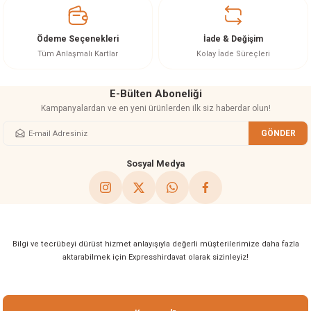
Ürün bilgilerinde hatalar bulunuyor.
Ürün fiyatı diğer sitelerden daha pahalı.
Ödeme Seçenekleri
İade & Değişim
Bu ürüne benzer farklı alternatifler olmalı.
Tüm Anlaşmalı Kartlar
Kolay İade Süreçleri
E-Bülten Aboneliği
Kampanyalardan ve en yeni ürünlerden ilk siz haberdar olun!
GÖNDER
Gönder
Sosyal Medya
Bilgi ve tecrübeyi dürüst hizmet anlayışıyla değerli müşterilerimize daha fazla
aktarabilmek için Expresshirdavat olarak sizinleyiz!