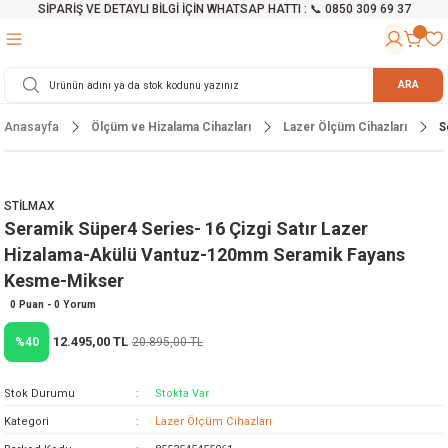
SİPARİŞ VE DETAYLI BİLGİ İÇİN WHATSAP HATTI : 📞 0850 309 69 37
Geri Dön
Geri Dön
Geri Dön
Geri Dön
Geri Dön
Geri Dön
Geri Dön
Geri Dön
Geri Dön
Geri Dön
Geri Dön
Geri Dön
r
alama Cihazları
manları
 Tezgahları
ineleri
Aletleri
ri
Hidrofor
h ve Arabalar
anyo Malzemeleri
ARA
Anasayfa
Ölçüm ve Hizalama Cihazları
Lazer Ölçüm Cihazları
S
rü
ta Testereler
eri
lar
yici
tör
ineleri
mpası
arı
ma Kesme Makineleri
azları
ve Ekipmanlar
i
Yıkamalar
ı
 Pompası
gıç Pompa
STİLMAX
Seramik Süper4 Series- 16 Çizgi Satır Lazer
ı
ici
ıştırıcı Mikser
i
orları
Hizalama-Akülü Vantuz-120mm Seramik Fayans
Kesme-Mikser
ı
eri
e
rlar
Pompaları
0 Puan - 0 Yorum
ıkma Makinesi
e
ası
12.495,00 TL
%40
20.895,00 TL
Makinesi
akineleri
Stok Durumu
Stokta Var
Kategori
Lazer Ölçüm Cihazları
ruğu Testereler
letleri