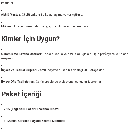
kesimler.
Akülü Vantuz
: Güçlü vakum ile kolay taşıma ve yerleştirme.
Mikser
: Homojen karışımlar için güçlü motor ve ergonomik tasarım.
Kimler İçin Uygun?
Seramik ve Fayans Ustaları
: Hassas kesim ve hizalama işlemleri için profesyonel ekipman
arayanlar.
İnşaat ve Tadilat Ekipleri
: Zemin döşemelerinde hız ve doğruluk arayanlar.
Ev ve Ofis Tadilatçıları
: Geniş projelerde profesyonel sonuçlar isteyenler.
Paket İçeriği
1 x
16 Çizgi Satır Lazer Hizalama Cihazı
1 x
120mm Seramik Fayans Kesme Makinesi