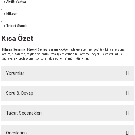
1 x
Akülü Vantuz
1 x
Mikser
1 x
Tripod Standı
Kısa Özet
Stilmax Seramik Süper4 Series
, seramik döşemede gereken her şeyi tek bir sette sunar.
Kesim, hizalama, taşıma ve karıştırma işlemlerinde mükemmel doğruluk ve verimlilik
sağlayarak profesyonel sonuçlar elde etmenizi mümkün kılar.
Yorumlar
Soru & Cevap
Bu ürüne ilk yorumu siz yapın!
Taksit Seçenekleri
Yorum Yaz
Ürün hakkında henüz soru sorulmamış.
Önerileriniz
Soru Sor