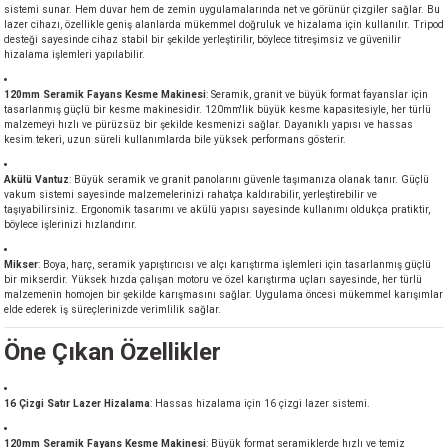
sistemi sunar. Hem duvar hem de zemin uygulamalarında net ve görünür çizgiler sağlar. Bu
akineleri
lazer cihazı, özellikle geniş alanlarda mükemmel doğruluk ve hizalama için kullanılır. Tripod
desteği sayesinde cihaz stabil bir şekilde yerleştirilir, böylece titreşimsiz ve güvenilir
hizalama işlemleri yapılabilir.
ancası
120mm Seramik Fayans Kesme Makinesi
: Seramik, granit ve büyük format fayanslar için
tasarlanmış güçlü bir kesme makinesidir. 120mm'lik büyük kesme kapasitesiyle, her türlü
malzemeyi hızlı ve pürüzsüz bir şekilde kesmenizi sağlar. Dayanıklı yapısı ve hassas
kesim tekeri, uzun süreli kullanımlarda bile yüksek performans gösterir.
Akülü Vantuz
: Büyük seramik ve granit panolarını güvenle taşımanıza olanak tanır. Güçlü
vakum sistemi sayesinde malzemelerinizi rahatça kaldırabilir, yerleştirebilir ve
taşıyabilirsiniz. Ergonomik tasarımı ve akülü yapısı sayesinde kullanımı oldukça pratiktir,
eri
böylece işlerinizi hızlandırır.
 Üfleme Makinesi
Mikser
: Boya, harç, seramik yapıştırıcısı ve alçı karıştırma işlemleri için tasarlanmış güçlü
bir mikserdir. Yüksek hızda çalışan motoru ve özel karıştırma uçları sayesinde, her türlü
malzemenin homojen bir şekilde karışmasını sağlar. Uygulama öncesi mükemmel karışımlar
elde ederek iş süreçlerinizde verimlilik sağlar.
leri
Öne Çıkan Özellikler
16 Çizgi Satır Lazer Hizalama
: Hassas hizalama için 16 çizgi lazer sistemi.
120mm Seramik Fayans Kesme Makinesi
: Büyük format seramiklerde hızlı ve temiz