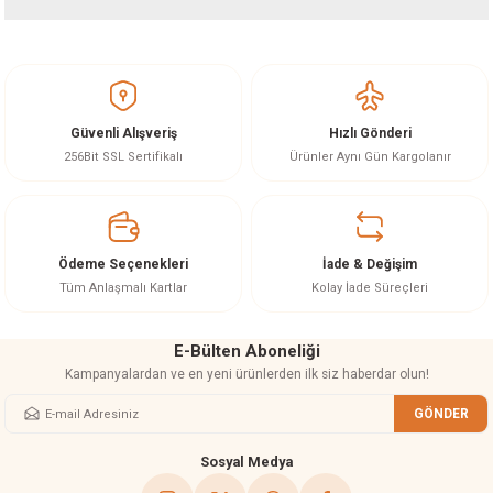
Bu ürünün fiyat bilgisi, resim, ürün açıklamalarında ve diğer konularda
yetersiz gördüğünüz noktaları öneri formunu kullanarak tarafımıza
iletebilirsiniz.
Görüş ve önerileriniz için teşekkür ederiz.
Güvenli Alışveriş
Hızlı Gönderi
Ürün resmi kalitesiz, bozuk veya görüntülenemiyor.
256Bit SSL Sertifikalı
Ürünler Aynı Gün Kargolanır
Ürün açıklamasında eksik bilgiler bulunuyor.
Ürün bilgilerinde hatalar bulunuyor.
Ürün fiyatı diğer sitelerden daha pahalı.
Ödeme Seçenekleri
İade & Değişim
Bu ürüne benzer farklı alternatifler olmalı.
Tüm Anlaşmalı Kartlar
Kolay İade Süreçleri
E-Bülten Aboneliği
Kampanyalardan ve en yeni ürünlerden ilk siz haberdar olun!
GÖNDER
Gönder
Sosyal Medya