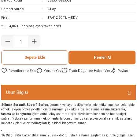
Barkod Kodu
8553545455061
ineleri
Garanti Süresi
24 Ay
Fiyat
17.412,50 TL + KDV
eri
*1.354,04 TL den başlayan taksitlerle!
Sepete Ekle
Hemen Al
Yorum Yaz
Fiyatı Düşünce Haber Ver
Paylaş
i
Ürün Bilgisi
eri
Stilmax Seramik Süper4 Series
, seramik ve fayans döşemelerinde mükemmel sonuçlar elde
etmek isteyen profesyoneller için tasarlanmış eksiksiz bir set sunar.
Kesim
,
hizalama
,
akinesi
taşıma
ve
karıştırma
işlemlerini kolaylaştırarak işlerinizde hem hız hem de hassasiyet
sağlar. Yüksek performanslı ekipmanlarla donatılmış bu set, profesyonel seramik ustaları,
inşaat ekipleri ve ev tadilatçıları için ideal bir çözüm sunar.
ncaları
16 Çizgi Satır Lazer Hizalama
: Yüksek doğrulukla hizalama sağlamak için 16 çizgili lazer