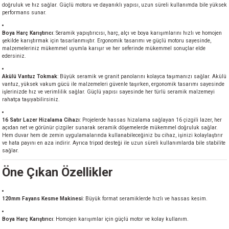
doğruluk ve hız sağlar. Güçlü motoru ve dayanıklı yapısı, uzun süreli kullanımda bile yüksek
akineleri
performans sunar.
Boya Harç Karıştırıcı
: Seramik yapıştırıcısı, harç, alçı ve boya karışımlarını hızlı ve homojen
ancası
şekilde karıştırmak için tasarlanmıştır. Ergonomik tasarımı ve güçlü motoru sayesinde,
malzemeleriniz mükemmel uyumla karışır ve her seferinde mükemmel sonuçlar elde
edersiniz.
Akülü Vantuz Tokmak
: Büyük seramik ve granit panolarını kolayca taşımanızı sağlar. Akülü
vantuz, yüksek vakum gücü ile malzemeleri güvenle taşırken, ergonomik tasarımı sayesinde
işlerinizde hız ve verimlilik sağlar. Güçlü yapısı sayesinde her türlü seramik malzemeyi
rahatça taşıyabilirsiniz.
eri
16 Satır Lazer Hizalama Cihazı
: Projelerde hassas hizalama sağlayan 16 çizgili lazer, her
açıdan net ve görünür çizgiler sunarak seramik döşemelerde mükemmel doğruluk sağlar.
 Üfleme Makinesi
Hem duvar hem de zemin uygulamalarında kullanabileceğiniz bu cihaz, işinizi kolaylaştırır
ve hata payını en aza indirir. Ayrıca tripod desteği ile uzun süreli kullanımlarda bile stabilite
sağlar.
leri
Öne Çıkan Özellikler
120mm Fayans Kesme Makinesi
: Büyük format seramiklerde hızlı ve hassas kesim.
Boya Harç Karıştırıcı
: Homojen karışımlar için güçlü motor ve kolay kullanım.