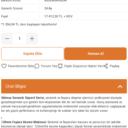
Barkod Kodu
8553545455054
ineleri
Garanti Süresi
24 Ay
Fiyat
17.412,50 TL + KDV
eri
*1.354,04 TL den başlayan taksitlerle!
Sepete Ekle
Hemen Al
Yorum Yaz
Fiyatı Düşünce Haber Ver
Paylaş
i
Ürün Bilgisi
eri
Stilmax Seramik Süper4 Serisi
, seramik ve fayans döşeme işlerinizi profesyonel düzeyde
gerçekleştirmek için gerekli tüm ekipmanları tek bir set halinde sunar. Geniş alanlarda ve
akinesi
yüksek hassasiyet gerektiren uygulamalarda mükemmel sonuçlar elde etmenizi sağlayacak
bu set, güçlü performansı ve kullanışlılığı ile ustalar için ideal bir çözüm sunar.
ncaları
120mm Fayans Kesme Makinesi
: Seramik ve fayansları hassas ve pürüzsüz bir şekilde
kesmenize olanak tanır. 120mm'lik kesme kapasitesi, büyük format seramiklerde mükemmel