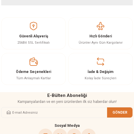
Bu ürünün fiyat bilgisi, resim, ürün açıklamalarında ve diğer konularda
yetersiz gördüğünüz noktaları öneri formunu kullanarak tarafımıza
iletebilirsiniz.
Görüş ve önerileriniz için teşekkür ederiz.
Güvenli Alışveriş
Hızlı Gönderi
Ürün resmi kalitesiz, bozuk veya görüntülenemiyor.
256Bit SSL Sertifikalı
Ürünler Aynı Gün Kargolanır
Ürün açıklamasında eksik bilgiler bulunuyor.
Ürün bilgilerinde hatalar bulunuyor.
Ürün fiyatı diğer sitelerden daha pahalı.
Ödeme Seçenekleri
İade & Değişim
Bu ürüne benzer farklı alternatifler olmalı.
Tüm Anlaşmalı Kartlar
Kolay İade Süreçleri
E-Bülten Aboneliği
Kampanyalardan ve en yeni ürünlerden ilk siz haberdar olun!
GÖNDER
Gönder
Sosyal Medya