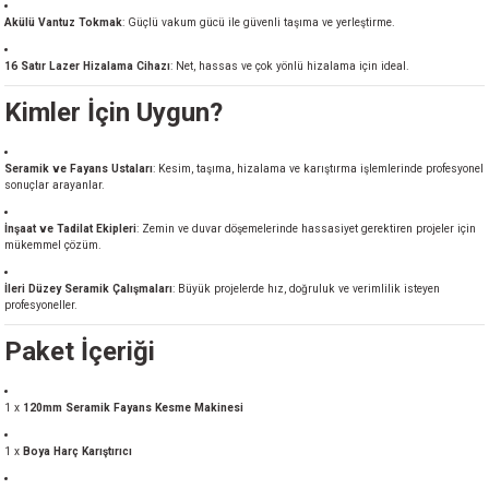
Akülü Vantuz Tokmak
: Güçlü vakum gücü ile güvenli taşıma ve yerleştirme.
16 Satır Lazer Hizalama Cihazı
: Net, hassas ve çok yönlü hizalama için ideal.
Kimler İçin Uygun?
Seramik ve Fayans Ustaları
: Kesim, taşıma, hizalama ve karıştırma işlemlerinde profesyonel
sonuçlar arayanlar.
İnşaat ve Tadilat Ekipleri
: Zemin ve duvar döşemelerinde hassasiyet gerektiren projeler için
mükemmel çözüm.
İleri Düzey Seramik Çalışmaları
: Büyük projelerde hız, doğruluk ve verimlilik isteyen
profesyoneller.
Paket İçeriği
1 x
120mm Seramik Fayans Kesme Makinesi
1 x
Boya Harç Karıştırıcı