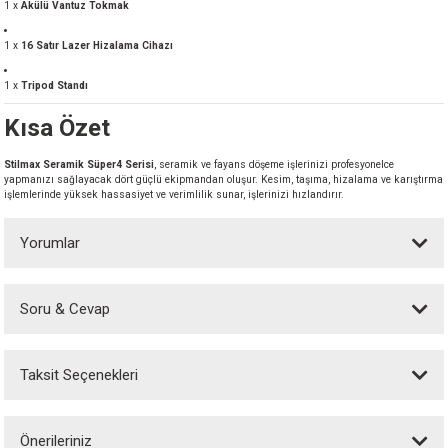
1 x
Akülü Vantuz Tokmak
1 x
16 Satır Lazer Hizalama Cihazı
1 x
Tripod Standı
Kısa Özet
Stilmax Seramik Süper4 Serisi
, seramik ve fayans döşeme işlerinizi profesyonelce
yapmanızı sağlayacak dört güçlü ekipmandan oluşur. Kesim, taşıma, hizalama ve karıştırma
işlemlerinde yüksek hassasiyet ve verimlilik sunar, işlerinizi hızlandırır.
Yorumlar
Soru & Cevap
Bu ürüne ilk yorumu siz yapın!
Taksit Seçenekleri
Yorum Yaz
Ürün hakkında henüz soru sorulmamış.
Önerileriniz
Soru Sor