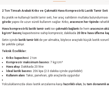
2 Ton Timsah Arabalı Kriko ve Çakmaklı Hava Kompresörlü Lastik Tamir Seti
Bu pratik ve kullanışlı lastik tamir seti, her araç sahibinin mutlaka bulundurması
gövde
yapısı ile uzun süreli kullanım sağlar. Kriko,
aracınızın her tipinde
rahatlık
Hava kompresörlü lastik tamir seti
ise
çakmaklı bağlantı
ile hem
aracınızın ak
kg/cm² basınç
kapasitesine sahip kompresör, dakikada
20 litre hava üfleme ka
Setin içinde
lastik tamir kiti
de yer almakta, böylece araçtaki küçük lastik sorunlar
bir şekilde çalışır.
Teknik Özellikler:
Kriko kapasitesi
: 2 ton
Kompresör maksimum basıncı
: 7 kg/cm²
Hava akışı
: Dakikada 20 litre
İdeal lastik basıncı
: 206 kpa (2-3 dakika içinde şişirilebilir)
Kullanım alanı
: Taksi, panelvan, gibi araçlarda uygundur
Yolculuklarınızda olası lastik arızalarına karşı
hazırlıklı olun
, bu
tam donanımlı a
Bu ürünün fiyat bilgisi, resim, ürün açıklamalarında ve diğer konularda yetersi