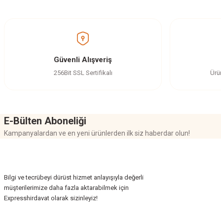
Görüş ve önerileriniz için teşekkür ederiz.
Ürün resmi kalitesiz, bozuk veya görüntülenemiyor.
Ürün açıklamasında eksik bilgiler bulunuyor.
Ürün bilgilerinde hatalar bulunuyor.
Güvenli Alışveriş
Ürün fiyatı diğer sitelerden daha pahalı.
256Bit SSL Sertifikalı
Ürü
Bu ürüne benzer farklı alternatifler olmalı.
E-Bülten Aboneliği
Kampanyalardan ve en yeni ürünlerden ilk siz haberdar olun!
Bilgi ve tecrübeyi dürüst hizmet anlayışıyla değerli
müşterilerimize daha fazla aktarabilmek için
Expresshirdavat olarak sizinleyiz!