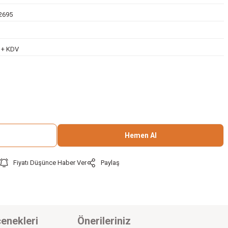
2695
L + KDV
Hemen Al
Fiyatı Düşünce Haber Ver
Paylaş
enekleri
Önerileriniz