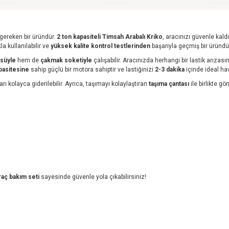
 gereken bir üründür.
2 ton kapasiteli Timsah Arabalı Kriko
, aracınızı güvenle kaldı
la kullanılabilir ve
yüksek kalite kontrol testlerinden
başarıyla geçmiş bir üründü
üsüyle
hem de
çakmak soketiyle
çalışabilir. Aracınızda herhangi bir lastik arızası
pasitesine
sahip güçlü bir motora sahiptir ve lastiğinizi
2-3 dakika
içinde ideal hav
ı kolayca giderilebilir. Ayrıca, taşımayı kolaylaştıran
taşıma çantası
ile birlikte g
raç bakım seti
sayesinde güvenle yola çıkabilirsiniz!
z gördüğünüz noktaları öneri formunu kullanarak tarafımıza iletebilirsiniz.