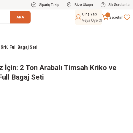
Sipariş Takip
Bize Ulaşın
Sık Sorulanlar
Giriş Yap
Sepetim
ARA
Veya Üye Ol
rlü Full Bagaj Seti
z İçin: 2 Ton Arabalı Timsah Kriko ve
ull Bagaj Seti
L