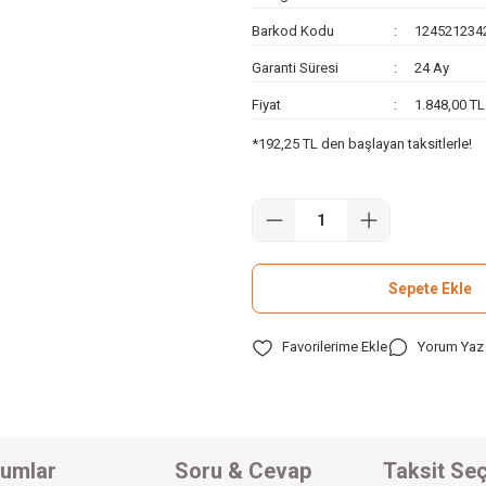
Barkod Kodu
124521234
Garanti Süresi
24 Ay
Fiyat
1.848,00 T
*192,25 TL den başlayan taksitlerle!
Sepete Ekle
Yorum Yaz
umlar
Soru & Cevap
Taksit Seç