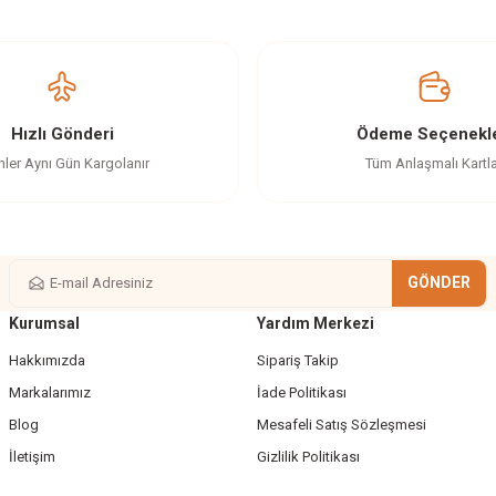
Ürün hakkında henüz soru sorulmamış.
Bu ürüne ilk yorumu siz yapın!
Yorum Yaz
Soru Sor
Hızlı Gönderi
Ödeme Seçenekle
nler Aynı Gün Kargolanır
Tüm Anlaşmalı Kartl
GÖNDER
Kurumsal
Yardım Merkezi
Gönder
Hakkımızda
Sipariş Takip
Markalarımız
İade Politikası
Blog
Mesafeli Satış Sözleşmesi
İletişim
Gizlilik Politikası