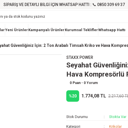
SİPARİŞ VE DETAYLI BİLGİ İÇİN WHATSAP HATTI : 📞 0850 309 69 37
lar
Yeni Ürünler
Kampanyalı Ürünler
Kurumsal Teklifler
Whatsapp Hattı
yahat Güvenliğiniz İçin: 2 Ton Arabalı Timsah Kriko ve Hava Kompresö
STAXX POWER
Seyahat Güvenliğini
Hava Kompresörlü F
0 Puan - 0 Yorum
1.774,08 TL
%20
2.217,60 T
Stok Durumu
Stokta Var
Kategori
Krikolar