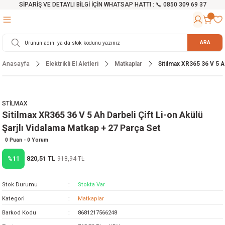
SİPARİŞ VE DETAYLI BİLGİ İÇİN WHATSAP HATTI : 📞 0850 309 69 37
Geri Dön
Geri Dön
Geri Dön
Geri Dön
Geri Dön
Geri Dön
Geri Dön
Geri Dön
Geri Dön
Geri Dön
Geri Dön
Geri Dön
r
alama Cihazları
manları
 Tezgahları
ineleri
Aletleri
ri
Hidrofor
h ve Arabalar
anyo Malzemeleri
ARA
Anasayfa
Elektrikli El Aletleri
Matkaplar
Sitilmax XR365 36 V 5 Ah
rü
ta Testereler
eri
lar
yici
tör
ineleri
mpası
arı
ma Kesme Makineleri
azları
ve Ekipmanlar
i
Yıkamalar
ı
 Pompası
gıç Pompa
STİLMAX
Sitilmax XR365 36 V 5 Ah Darbeli Çift Li-on Akülü
ı
ici
ıştırıcı Mikser
i
orları
Şarjlı Vidalama Matkap + 27 Parça Set
ı
eri
e
rlar
Pompaları
0 Puan - 0 Yorum
820,51 TL
%11
918,94 TL
ıkma Makinesi
e
ası
Stok Durumu
Stokta Var
Makinesi
akineleri
Kategori
Matkaplar
Barkod Kodu
8681217566248
ruğu Testereler
letleri