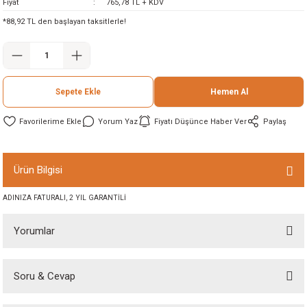
Fiyat
765,78 TL + KDV
ineleri
*88,92 TL den başlayan taksitlerle!
eri
Sepete Ekle
Hemen Al
Yorum Yaz
Fiyatı Düşünce Haber Ver
Paylaş
Ürün Bilgisi
i
ADINIZA FATURALI, 2 YIL GARANTİLİ
eri
Yorumlar
akinesi
Soru & Cevap
Bu ürüne ilk yorumu siz yapın!
ncaları