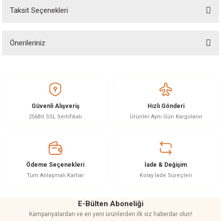
akineleri
Taksit Seçenekleri
Yorum Yaz
Ürün hakkında henüz soru sorulmamış.
ancası
Önerileriniz
Soru Sor
Bu ürünün fiyat bilgisi, resim, ürün açıklamalarında ve diğer konularda
yetersiz gördüğünüz noktaları öneri formunu kullanarak tarafımıza
iletebilirsiniz.
Görüş ve önerileriniz için teşekkür ederiz.
eri
Güvenli Alışveriş
Hızlı Gönderi
Ürün resmi kalitesiz, bozuk veya görüntülenemiyor.
256Bit SSL Sertifikalı
Ürünler Aynı Gün Kargolanır
 Üfleme Makinesi
Ürün açıklamasında eksik bilgiler bulunuyor.
Ürün bilgilerinde hatalar bulunuyor.
leri
Ürün fiyatı diğer sitelerden daha pahalı.
Ödeme Seçenekleri
İade & Değişim
Bu ürüne benzer farklı alternatifler olmalı.
Tüm Anlaşmalı Kartlar
Kolay İade Süreçleri
E-Bülten Aboneliği
Kampanyalardan ve en yeni ürünlerden ilk siz haberdar olun!