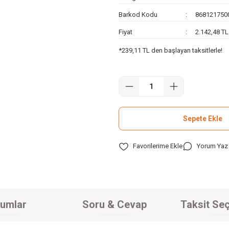
Barkod Kodu
868121750
Fiyat
2.142,48 T
*239,11 TL den başlayan taksitlerle!
Sepete Ekle
Yorum Yaz
umlar
Soru & Cevap
Taksit Seç