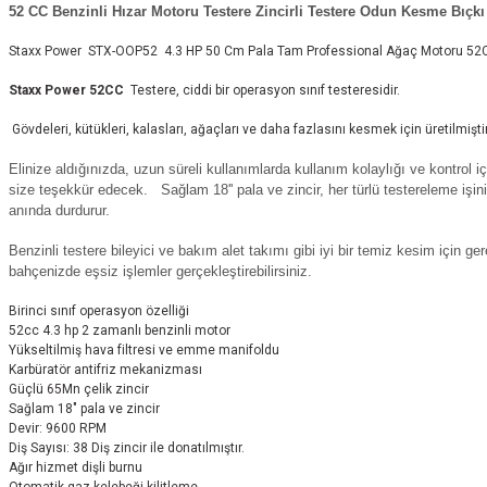
52 CC Benzinli Hızar Motoru Testere Zincirli Testere Odun Kesme Bıçkı 
Staxx Power STX-OOP52 4.3 HP 50 Cm Pala Tam Professional Ağaç Motoru 52CC +
Staxx Power 52CC
Testere, ciddi bir operasyon sınıf testeresidir.
Gövdeleri, kütükleri, kalasları, ağaçları ve daha fazlasını kesmek için üretilmiştir
Elinize aldığınızda, uzun süreli kullanımlarda kullanım kolaylığı ve kontrol i
size teşekkür edecek. Sağlam 18'' pala ve zincir, her türlü testereleme işini 
anında durdurur.
Benzinli testere bileyici ve bakım alet takımı gibi iyi bir temiz kesim için
bahçenizde eşsiz işlemler gerçekleştirebilirsiniz.
Birinci sınıf operasyon özelliği
52cc 4.3 hp 2 zamanlı benzinli motor
Yükseltilmiş hava filtresi ve emme manifoldu
Karbüratör antifriz mekanizması
Güçlü 65Mn çelik zincir
Sağlam 18" pala ve zincir
Devir: 9600 RPM
Diş Sayısı: 38 Diş zincir ile donatılmıştır.
Ağır hizmet dişli burnu
Otomatik gaz kelebeği kilitleme