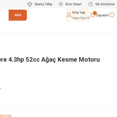
Sipariş Takip
Bize Ulaşın
Sık Sorulanlar
Giriş Yap
Sepetim
ARA
Veya Üye Ol
tere 4.3hp 52cc Ağaç Kesme Motoru
L
Motorlar