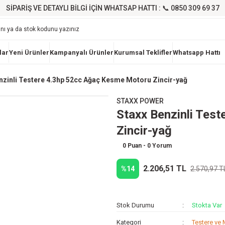
SİPARİŞ VE DETAYLI BİLGİ İÇİN WHATSAP HATTI : 📞 0850 309 69 37
lar
Yeni Ürünler
Kampanyalı Ürünler
Kurumsal Teklifler
Whatsapp Hattı
nzinli Testere 4.3hp 52cc Ağaç Kesme Motoru Zincir-yağ
STAXX POWER
Staxx Benzinli Tes
Zincir-yağ
0 Puan - 0 Yorum
2.206,51 TL
%14
2.570,97 T
Stok Durumu
Stokta Var
Kategori
Testere ve 