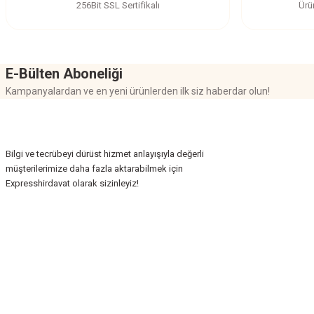
256Bit SSL Sertifikalı
Ürü
Bu ürüne benzer farklı alternatifler olmalı.
E-Bülten Aboneliği
Kampanyalardan ve en yeni ürünlerden ilk siz haberdar olun!
Bilgi ve tecrübeyi dürüst hizmet anlayışıyla değerli
müşterilerimize daha fazla aktarabilmek için
Expresshirdavat olarak sizinleyiz!