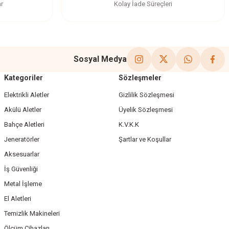
ar
Kolay İade Süreçleri
Sosyal Medya
Kategoriler
Sözleşmeler
Elektrikli Aletler
Gizlilik Sözleşmesi
Akülü Aletler
Üyelik Sözleşmesi
Bahçe Aletleri
K.V.K.K
Jeneratörler
Şartlar ve Koşullar
Aksesuarlar
İş Güvenliği
Metal İşleme
El Aletleri
Temizlik Makineleri
Ölçüm Cihazları