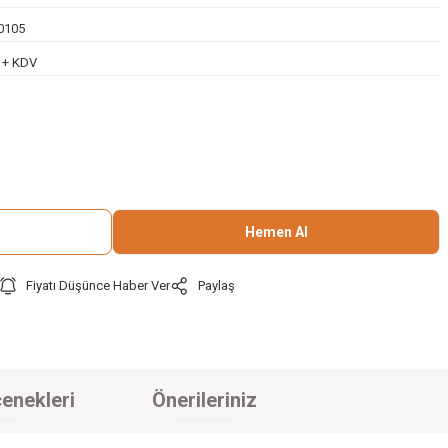
0105
L + KDV
Hemen Al
Fiyatı Düşünce Haber Ver
Paylaş
enekleri
Önerileriniz