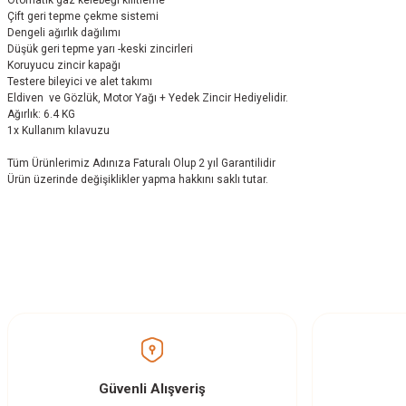
Çift geri tepme çekme sistemi
Dengeli ağırlık dağılımı
Düşük geri tepme yarı -keski zincirleri
Koruyucu zincir kapağı
Testere bileyici ve alet takımı
Eldiven ve Gözlük, Motor Yağı + Yedek Zincir Hediyelidir.
Ağırlık: 6.4 KG
1x Kullanım kılavuzu
Tüm Ürünlerimiz Adınıza Faturalı Olup 2 yıl Garantilidir
Ürün üzerinde değişiklikler yapma hakkını saklı tutar.
Bu ürünün fiyat bilgisi, resim, ürün açıklamalarında ve diğer konularda yetersi
Görüş ve önerileriniz için teşekkür ederiz.
Ürün resmi kalitesiz, bozuk veya görüntülenemiyor.
Ürün açıklamasında eksik bilgiler bulunuyor.
Ürün bilgilerinde hatalar bulunuyor.
Güvenli Alışveriş
Ürün fiyatı diğer sitelerden daha pahalı.