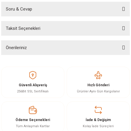
Soru & Cevap
Bu ürüne ilk yorumu siz yapın!
Taksit Seçenekleri
Yorum Yaz
Ürün hakkında henüz soru sorulmamış.
Önerileriniz
Soru Sor
Bu ürünün fiyat bilgisi, resim, ürün açıklamalarında ve diğer konularda
yetersiz gördüğünüz noktaları öneri formunu kullanarak tarafımıza
iletebilirsiniz.
Görüş ve önerileriniz için teşekkür ederiz.
Güvenli Alışveriş
Hızlı Gönderi
Ürün resmi kalitesiz, bozuk veya görüntülenemiyor.
256Bit SSL Sertifikalı
Ürünler Aynı Gün Kargolanır
Ürün açıklamasında eksik bilgiler bulunuyor.
Ürün bilgilerinde hatalar bulunuyor.
Ürün fiyatı diğer sitelerden daha pahalı.
Ödeme Seçenekleri
İade & Değişim
Bu ürüne benzer farklı alternatifler olmalı.
Tüm Anlaşmalı Kartlar
Kolay İade Süreçleri