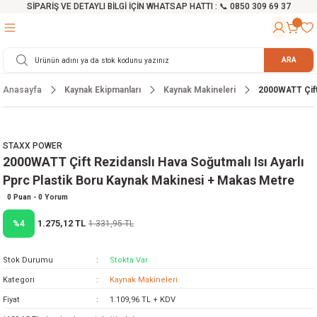
SİPARİŞ VE DETAYLI BİLGİ İÇİN WHATSAP HATTI : 📞 0850 309 69 37
Geri Dön
Geri Dön
Geri Dön
Geri Dön
Geri Dön
Geri Dön
Geri Dön
Geri Dön
Geri Dön
Geri Dön
Geri Dön
Geri Dön
r
alama Cihazları
manları
 Tezgahları
ineleri
Aletleri
ri
Hidrofor
h ve Arabalar
anyo Malzemeleri
ARA
Anasayfa
Kaynak Ekipmanları
Kaynak Makineleri
2000WATT Çift 
rü
ta Testereler
eri
lar
yici
tör
ineleri
mpası
arı
ma Kesme Makineleri
azları
ve Ekipmanlar
i
Yıkamalar
ı
 Pompası
gıç Pompa
STAXX POWER
2000WATT Çift Rezidanslı Hava Soğutmalı Isı Ayarlı
ı
ici
ıştırıcı Mikser
i
orları
Pprc Plastik Boru Kaynak Makinesi + Makas Metre
ı
eri
e
rlar
Pompaları
0 Puan - 0 Yorum
1.275,12 TL
%4
1.331,95 TL
ıkma Makinesi
e
ası
Stok Durumu
Stokta Var
Makinesi
akineleri
Kategori
Kaynak Makineleri
Fiyat
1.109,96 TL + KDV
ruğu Testereler
letleri