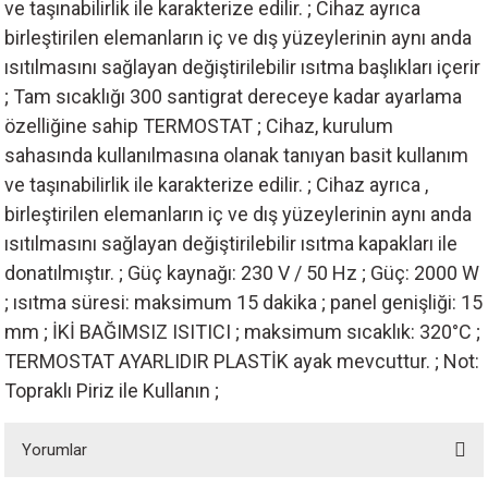
ve taşınabilirlik ile karakterize edilir. ; Cihaz ayrıca
akineleri
birleştirilen elemanların iç ve dış yüzeylerinin aynı anda
ısıtılmasını sağlayan değiştirilebilir ısıtma başlıkları içerir
ancası
; Tam sıcaklığı 300 santigrat dereceye kadar ayarlama
özelliğine sahip TERMOSTAT ; Cihaz, kurulum
sahasında kullanılmasına olanak tanıyan basit kullanım
ve taşınabilirlik ile karakterize edilir. ; Cihaz ayrıca ,
birleştirilen elemanların iç ve dış yüzeylerinin aynı anda
eri
ısıtılmasını sağlayan değiştirilebilir ısıtma kapakları ile
donatılmıştır. ; Güç kaynağı: 230 V / 50 Hz ; Güç: 2000 W
 Üfleme Makinesi
; ısıtma süresi: maksimum 15 dakika ; panel genişliği: 15
mm ; İKİ BAĞIMSIZ ISITICI ; maksimum sıcaklık: 320°C ;
leri
TERMOSTAT AYARLIDIR PLASTİK ayak mevcuttur. ; Not:
Topraklı Piriz ile Kullanın ;
Yorumlar