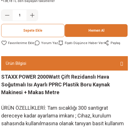
*138,18 TL den başlayan taksitlerle!
ineleri
eri
Sepete Ekle
Hemen Al
Yorum Yaz
Fiyatı Düşünce Haber Ver
Paylaş
Ürün Bilgisi
STAXX POWER 2000Watt Çift Rezidanslı Hava
i
Soğutmalı Isı Ayarlı PPRC Plastik Boru Kaynak
Makinesi + Makas Metre
eri
akinesi
ÜRÜN ÖZELLİKLERİ: Tam sıcaklığı 300 santigrat
dereceye kadar ayarlama imkanı ; Cihaz, kurulum
ncaları
sahasında kullanılmasına olanak tanıyan basit kullanım